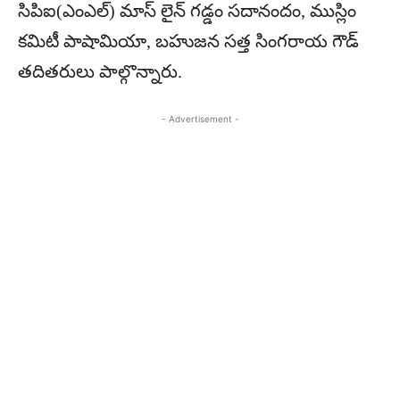
సిపిఐ(ఎంఎల్) మాస్ లైన్ గడ్డం సదానందం, ముస్లిం
కమిటీ పాషామియా, బహుజన సత్త సింగరాయ గౌడ్
తదితరులు పాల్గొన్నారు.
- Advertisement -