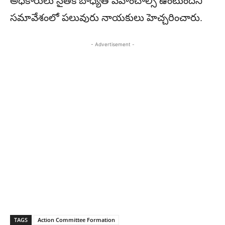
అధికారులు నైతిక బాధ్యత వహించాల్సి ఉంటుందని
సమావేశంలో పలువురు నాయకులు హెచ్చరించారు.
- Advertisement -
TAGS
Action Committee Formation