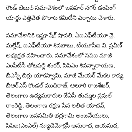
రౌండ్ టేబుల్ సమావేశంలో జవహర్ నగర్ డంపింగ్
యార్డు ఎత్తివేత పోరాట కమిటీని ఏర్పాటు చేశారు.
సమావేశానికి ఇఫ్టూ షేక్ షావలి, ఏఐఎఫ్‌టీయూ వై.
మల్లేష్, ఐఎఫ్‌టీయూ శివబాబు, టీయూసీఐ వి. ప్రవీణ్
అధ్యక్షత వహించారు. సమావేశంలో సిపిఐ మాజీ
ఎంపీటీసీ తోటపల్లి శంకర్, సిపిఎం శివన్నారాయణ,
బీఎస్పీ బిర్రు యాకస్వామి, మాజీ మేయర్ మేకల కావ్య,
బీఆర్ఎస్ కొండల్ ముదిరాజ్, ఆలూరి రాజశేఖర్,
తెలంగాణ ఉద్యమకారుల జేఏసీ తుమ్మల ప్రపుల్
రాంరెడ్డి, తెలంగాణ రక్షణ సేన లలిత యాదవ్,
తెలంగాణ జనసమితి భద్రగామి అంజనేయులు,
సిపిఐ(ఎంఎల్) న్యూడెమోక్రసీ అనురాధ, జయసుద,