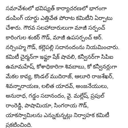
సమావేశంలో భవిష్యత్ కార్యాచరణలో భాగంగా
డంపింగ్ యార్డు ఎత్తివేత పోరాట కమిటీని ఏర్పాటు
చేశారు. గౌరవ సలహాదారులుగా మాజీ సర్పంచ్
కారింగుల శంకర్ గౌడ్, మాజీ ఉపసర్పంచ్ ఆర్.
నర్సింహ్మ గౌడ్, కల్లెపల్లి సదానందంను నియమించారు.
కమిటీ చైర్మన్‌గా ఇఫ్టూ షేక్ షావలి, కన్వీనర్‌గా సిపిఐ
ఉమామహేష్, కోశాధికారిగా శివబాబు, కో కన్వీనర్లుగా
మేకల కావ్య, కొండల్ ముదిరాజ్, ఆలూరి రాజశేఖర్,
శివన్నారాయణ, లలిత యాదవ్, అంజనేయులు,
అనురాధ, గడ్డం సదానందం, వై. మల్లేష్, ప్రపుల్
రాంరెడ్డి, పాషామియా, సింగరాయ గౌడ్,
యాకస్వామిలను ఎన్నుకున్నట్లు నిర్వాహక కమిటీ
ప్రకటించింది.