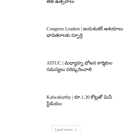
తీజ్ ఉత్సవాలు
Congress Leaders | జయశంకర్ ఆశయాలు
భావితరాలకు స్ఫూర్తి
AITUC | మధ్యాహ్న భోజన కార్మికుల
సమస్యలు పరిష్కరించాలి
Kalwakurthy | రూ.1.30 కోట్లతో మినీ
స్టేడియం
Load more