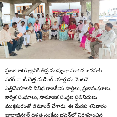
ప్రజల ఆరోగ్యానికి తీవ్ర ముప్పుగా మారిన జవహర్
నగర్ రాంకీ చెత్త డంపింగ్ యార్డును వెంటనే
ఎత్తివేయాలని వివిధ రాజకీయ పార్టీలు, ప్రజాసంఘాలు,
కార్మిక సంఘాలు, సామాజిక సంస్థల ప్రతినిధులు
ముక్తకంఠంతో డిమాండ్ చేశారు. ఈ మేరకు శనివారం
బాలాజీనగర్ దళిత సంక్షేమ భవన్‌లో నిర్వహించిన