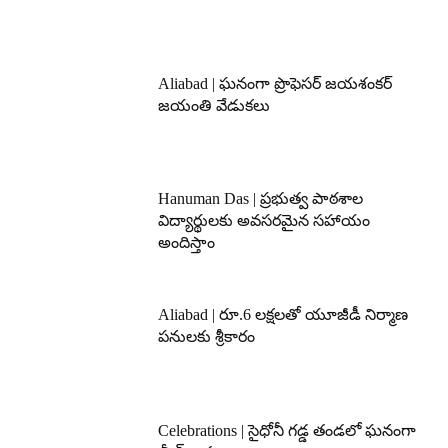
Aliabad | ఘనంగా ప్రొఫెసర్ జయశంకర్
జయంతి వేడుకలు
Hanuman Das | ప్రభుత్వ పాఠశాల
విద్యార్థులకు అవసరమైన సహాయం
అందిస్తాం
Aliabad | రూ.6 లక్షలతో యూజీడీ నిర్మాణ
పనులకు శ్రీకారం
Celebrations | సైధోనీ గడ్డ తండలో ఘనంగా