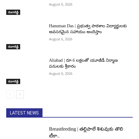
August 6, 2026
రంగారెడ్డి
Hanuman Das | ప్రభుత్వ పాఠశాల విద్యార్థులకు
అవసరమైన సహాయం అందిస్తాం
August 6, 2026
రంగారెడ్డి
Aliabad | రూ.6 లక్షలతో యూజీడీ నిర్మాణ
పనులకు శ్రీకారం
August 6, 2026
రంగారెడ్డి
LATEST NEWS
Breastfeeding | తల్లిపాలే శిశువుకు తొలి
టీకా..