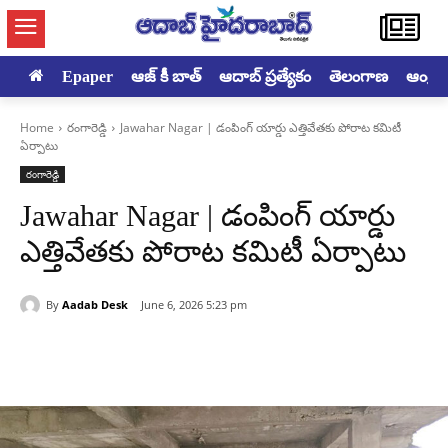
Epaper
ఆజ్ కీ బాత్
ఆదాబ్ ప్రత్యేకం
తెలంగాణ
ఆంధ్రప్ర
Home
రంగారెడ్డి
Jawahar Nagar | డంపింగ్ యార్డు ఎత్తివేతకు పోరాట కమిటీ
ఏర్పాటు
రంగారెడ్డి
Jawahar Nagar | డంపింగ్ యార్డు
ఎత్తివేతకు పోరాట కమిటీ ఏర్పాటు
By
Aadab Desk
June 6, 2026 5:23 pm