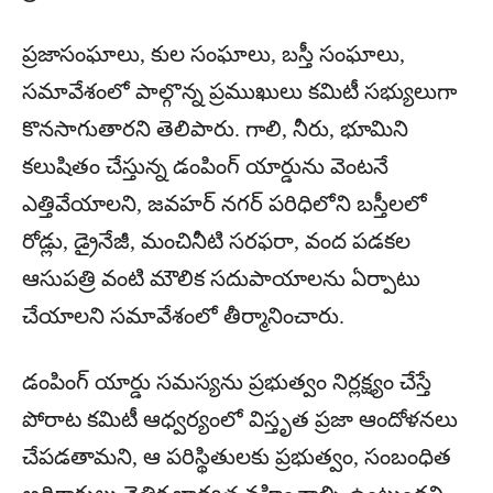
ప్రజాసంఘాలు, కుల సంఘాలు, బస్తీ సంఘాలు,
సమావేశంలో పాల్గొన్న ప్రముఖులు కమిటీ సభ్యులుగా
కొనసాగుతారని తెలిపారు. గాలి, నీరు, భూమిని
కలుషితం చేస్తున్న డంపింగ్ యార్డును వెంటనే
ఎత్తివేయాలని, జవహర్ నగర్ పరిధిలోని బస్తీలలో
రోడ్లు, డ్రైనేజీ, మంచినీటి సరఫరా, వంద పడకల
ఆసుపత్రి వంటి మౌలిక సదుపాయాలను ఏర్పాటు
చేయాలని సమావేశంలో తీర్మానించారు.
డంపింగ్ యార్డు సమస్యను ప్రభుత్వం నిర్లక్ష్యం చేస్తే
పోరాట కమిటీ ఆధ్వర్యంలో విస్తృత ప్రజా ఆందోళనలు
చేపడతామని, ఆ పరిస్థితులకు ప్రభుత్వం, సంబంధిత