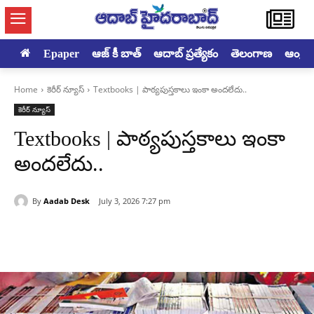
Epaper
ఆజ్ కీ బాత్
ఆదాబ్ ప్రత్యేకం
తెలంగాణ
ఆంధ్రప్ర
Home
కెరీర్ న్యూస్
Textbooks | పాఠ్యపుస్తకాలు ఇంకా అందలేదు..
కెరీర్ న్యూస్
Textbooks | పాఠ్యపుస్తకాలు ఇంకా
అందలేదు..
By
Aadab Desk
July 3, 2026 7:27 pm