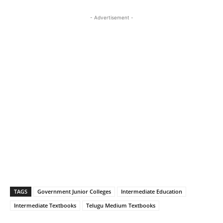
- Advertisement -
TAGS
Government Junior Colleges
Intermediate Education
Intermediate Textbooks
Telugu Medium Textbooks