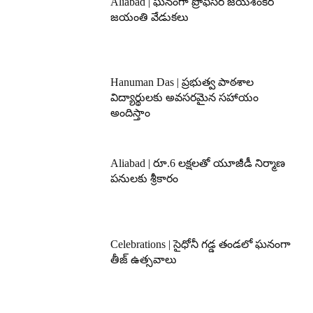
Aliabad | ఘనంగా ప్రొఫెసర్ జయశంకర్
జయంతి వేడుకలు
Hanuman Das | ప్రభుత్వ పాఠశాల
విద్యార్థులకు అవసరమైన సహాయం
అందిస్తాం
Aliabad | రూ.6 లక్షలతో యూజీడీ నిర్మాణ
పనులకు శ్రీకారం
Celebrations | సైధోనీ గడ్డ తండలో ఘనంగా
తీజ్ ఉత్సవాలు