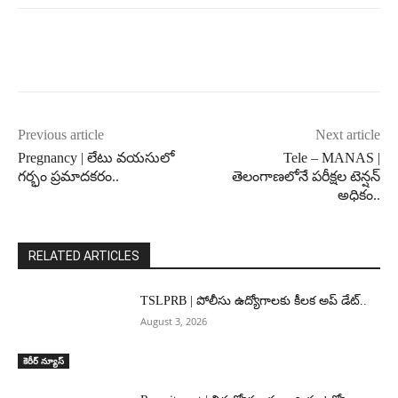
Previous article
Next article
Pregnancy | లేటు వయసులో
Tele – MANAS |
గర్భం ప్రమాదకరం..
తెలంగాణలోనే పరీక్షల టెన్షన్
అధికం..
RELATED ARTICLES
TSLPRB | పోలీసు ఉద్యోగాలకు కీలక అప్ డేట్..
August 3, 2026
కెరీర్ న్యూస్