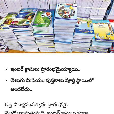
ఇంటర్ క్లాసులు ప్రారంభమైయ్యాయి..
తెలుగు మీడియం పుస్తకాలు పూర్తి స్థాయిలో
అందలేదు..
కొత్త విద్యాసంవత్సరం ప్రారంభమై
నెలరోజులవుతున్నది. ఇంటర్‌ క్లాసులు కూడా