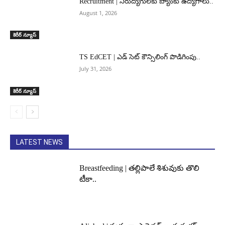
Recruitment | నిరుద్యోగులకు బ్యాంకు ఉద్యోగాలు..
August 1, 2026
కెరీర్ న్యూస్
TS EdCET | ఎడ్ సెట్ కౌన్సిలింగ్ పొడిగింపు..
July 31, 2026
కెరీర్ న్యూస్
LATEST NEWS
Breastfeeding | తల్లిపాలే శిశువుకు తొలి
టీకా..