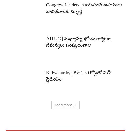
Congress Leaders | జయశంకర్ ఆశయాలు
భావితరాలకు స్ఫూర్తి
AITUC | మధ్యాహ్న భోజన కార్మికుల
సమస్యలు పరిష్కరించాలి
Kalwakurthy | రూ.1.30 కోట్లతో మినీ
స్టేడియం
Load more