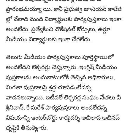
ప్రారంభమయ్యా యి. కానీ ప్రభుత్వ జూనియర్‌ కాలేజీ
ల్లో వేలాది మంది విద్యార్థులకు పాఠ్యపుస్తకాలు ఇంకా
అందలేదు. ప్రత్యేకించి వొకేషనల్‌ కోర్సులు, ఉర్దూ
మీడియం విద్యార్థులకు ఇంకా చేరలేదు.
తెలుగు మీడియం పాఠ్యపుస్తకాలు పూర్తిస్థాయిలో
అందలేదని లెక్చరర్లు చెప్తున్నారు. ఇంగ్లిష్‌ మీడియం
పుస్తకాలను అందుబాటులోకి తెచ్చిన అధికారులు,
మిగతా పుస్తకాలపై శ్రద్ధ చూపడంలేదన్న
వాదనలున్నాయి. ఇటీవలే లెక్చరర్ల సంఘం నేతలు వీ
శ్రీనివాస్‌, కే సురేశ్‌ పాఠ్యపుస్తకాలు అందలేదన్న
విషయాన్ని ఇంటర్‌బోర్డు కార్యదర్శి అభిలాష అభినవ్‌
దృష్టికి తీసుకెళ్లారు.