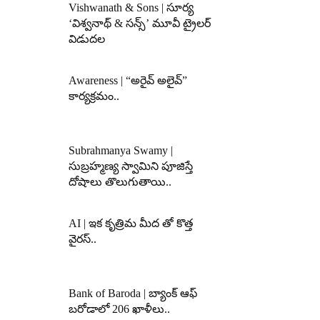
Vishwanath & Sons | సూర్య
‘విశ్వనాథ్ & సన్స్’ మూవీ ట్రైలర్
విడుదల
Awareness | “అరైవ్ అలైవ్”
కార్యక్రమం..
Subrahmanya Swamy |
సుబ్రహ్మణ్య స్వామిని పూజిస్తే
దోషాలు తొలుగుతాయి..
AI | ఇక కృత్రిమ మీద తో కొత్త
వైరస్..
Bank of Baroda | బ్యాంక్‌ ఆఫ్‌
బరోడాలో 206 ఖాళీలు..