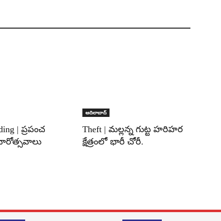
ఆదిలాబాద్
ding | ప్రపంచ
Theft | మల్లన్న గుట్ట హరిహర
వారోత్సవాలు
క్షేత్రంలో భారీ చోరీ.