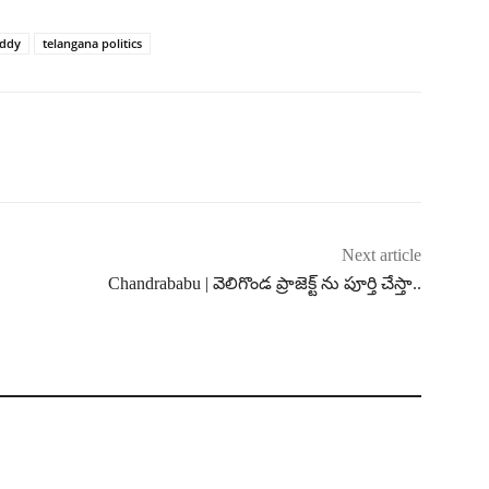
eddy
telangana politics
Next article
Chandrababu | వెలిగొండ ప్రాజెక్ట్ ను పూర్తి చేస్తా..