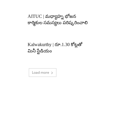
AITUC | మధ్యాహ్న భోజన
కార్మికుల సమస్యలు పరిష్కరించాలి
Kalwakurthy | రూ.1.30 కోట్లతో
మినీ స్టేడియం
Load more