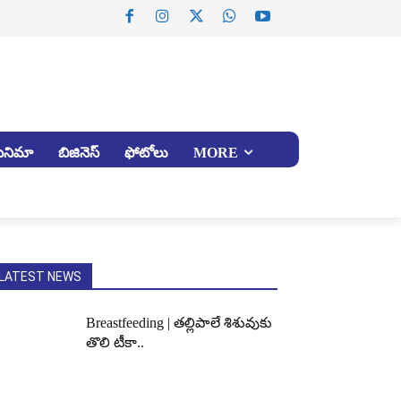
సినిమా
బిజినెస్
ఫోటోలు
MORE
LATEST NEWS
Breastfeeding | తల్లిపాలే శిశువుకు
తొలి టీకా..