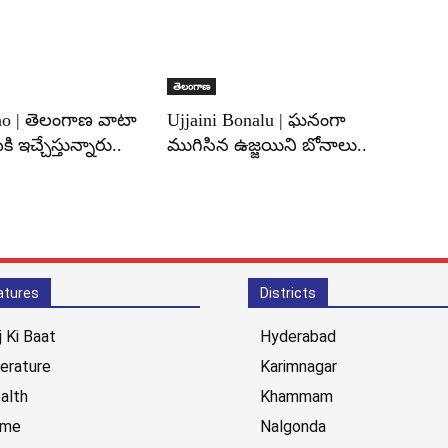
తెలంగాణ
ao | తెలంగాణ వాటా
Ujjaini Bonalu | ఘనంగా
కి ఇచ్చేస్తున్నారు..
ముగిసిన ఉజ్జయిని బోనాలు..
atures
Districts
j Ki Baat
Hyderabad
terature
Karimnagar
alth
Khammam
ime
Nalgonda