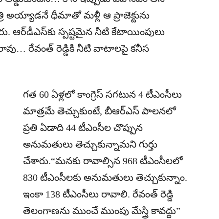
 అయ్యాడనే ధీమాతో మళ్లీ ఆ ప్రాజెక్టును
 ఆర్‌డీఎస్‌కు స్పష్టమైన నీటి కేటాయింపులు
ావు… రేవంత్ రెడ్డికి నీటి వాటాలపై కనీస
గత 60 ఏళ్లలో కాంగ్రెస్ సగటున 4 టీఎంసీలు
మాత్రమే తెచ్చుకుంటే, బీఆర్ఎస్ పాలనలో
ప్రతి ఏడాది 44 టీఎంసీల చొప్పున
అనుమతులు తెచ్చుకున్నామని గుర్తు
చేశారు.“మనకు రావాల్సిన 968 టీఎంసీలలో
830 టీఎంసీలకు అనుమతులు తెచ్చుకున్నాం.
ఇంకా 138 టీఎంసీలు రావాలి. రేవంత్ రెడ్డి
తెలంగాణను ముంచే ముంపు మేస్త్రి కావద్దు”