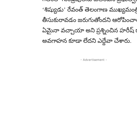
‘శిష్యుడు’ రేవంత్ తెలంగాణ ముఖ్యమంత్రి
తీసుకురావడం జరుగుతోందని ఆరోపించారు.
ఏమైనా వచ్చాయా అని ప్రశ్నించిన హరీష్ ర
అవగాహన కూడా లేదని ఎద్దేవా చేశారు.
- Advertisement -