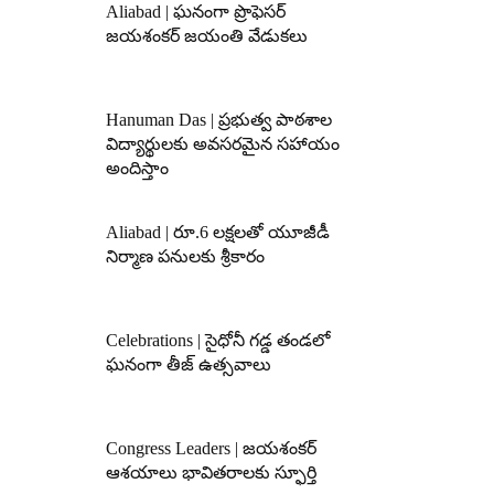
Aliabad | ఘనంగా ప్రొఫెసర్
జయశంకర్ జయంతి వేడుకలు
Hanuman Das | ప్రభుత్వ పాఠశాల
విద్యార్థులకు అవసరమైన సహాయం
అందిస్తాం
Aliabad | రూ.6 లక్షలతో యూజీడీ
నిర్మాణ పనులకు శ్రీకారం
Celebrations | సైధోనీ గడ్డ తండలో
ఘనంగా తీజ్ ఉత్సవాలు
Congress Leaders | జయశంకర్
ఆశయాలు భావితరాలకు స్ఫూర్తి