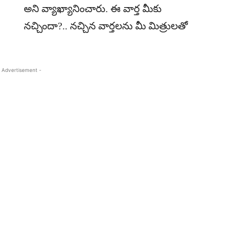
అని వ్యాఖ్యానించారు. ఈ వార్త మీకు
నచ్చిందా?.. నచ్చిన వార్తలను మీ మిత్రులతో
 Advertisement -