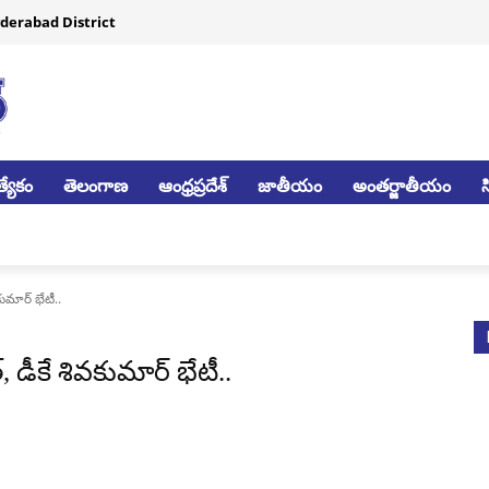
derabad District
్యేకం
తెలంగాణ
ఆంధ్రప్రదేశ్
జాతీయం
అంతర్జాతీయం
ుమార్ భేటీ..
 డీకే శివకుమార్ భేటీ..