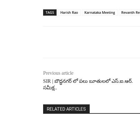
TAGS
Harish Rao
Karnataka Meeting
Revanth R
Previous article
SIR | బౌద్ధనగర్ లో పలు బూతులలో ఎస్.ఐ.ఆర్.
సమీక్ష..
RELATED ARTICLES