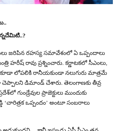
ి..
్నదేమిటి..?
్రులు జరిపిన రహస్య సమావేశంలో ఏ ఒప్పందాలు
రి హరీష్ రావు ప్రశ్నించారు. కర్ణాటకలో సీఎంలు,
లను కూడా లోపలికి రానీయకుండా నలుగురు మాత్రమే
గా చెప్పాలని డిమాండ్ చేశారు. తెలంగాణకు తీవ్ర
రదేశ్‌లో గుండ్రేవుల ప్రాజెక్టులు ముందుకు
డ్డి ‘చారిత్రక ఒప్పందం’ అంటూ సంబరాలు
వం అడ్డుకుందని… కానీ ఇప్పుడు ఏపీ సీఎం తన