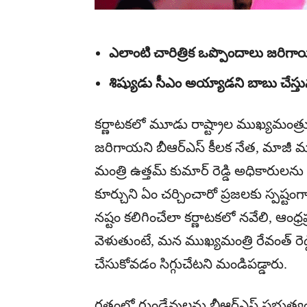
ఎలాంటి చారిత్రిక ఒప్పొందాలు జరిగాయ
శిష్యుడు సీఎం అయ్యాడని బాబు చేస్తున
కర్ణాటకలో మూడు రాష్ట్రాల ముఖ్యమంత
జరిగాయని బీఆర్ఎస్ కీలక నేత, మాజీ మంత్
మంత్రి ఉత్తమ్ కుమార్ రెడ్డి అధికారు
కూర్చుని ఏం చర్చించారో ప్రజలకు స్పష్టం
నష్టం కలిగించేలా కర్ణాటకలో నవేలి, ఆంధ్రప్
వెళుతుంటే, మన ముఖ్యమంత్రి రేవంత్ రె
చేసుకోవడం సిగ్గుచేటని మండిపడ్డారు.
గతంలో గుండ్రేవులను బీఆర్ఎస్ ప్రభుత్