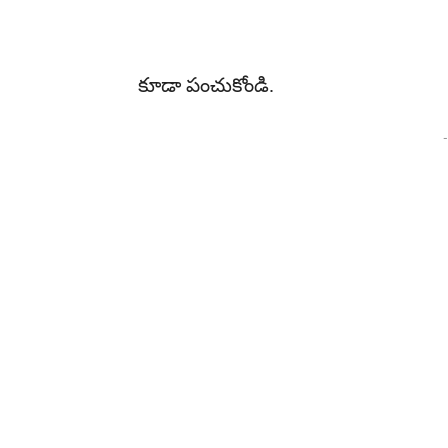
కూడా పంచుకోండి.
-