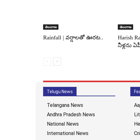
తెలంగాణ
తెలంగాణ
Rainfall | వర్షాలతో ఊరట..
Harish R
నీళ్లను ఏపీ
Telugu News
Fe
Telangana News
Aa
Andhra Pradesh News
Li
National News
He
International News
Cr