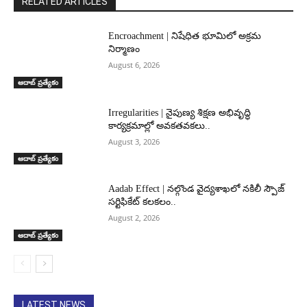
RELATED ARTICLES
Encroachment | నిషేధిత భూమిలో అక్రమ
నిర్మాణం
August 6, 2026
ఆదాబ్ ప్రత్యేకం
Irregularities | నైపుణ్య శిక్షణ అభివృద్ధి
కార్యక్రమాల్లో అవకతవకలు..
August 3, 2026
ఆదాబ్ ప్రత్యేకం
Aadab Effect | నల్గొండ వైద్యశాఖలో నకిలీ స్పౌజ్
సర్టిఫికేట్ కలకలం..
August 2, 2026
ఆదాబ్ ప్రత్యేకం
LATEST NEWS