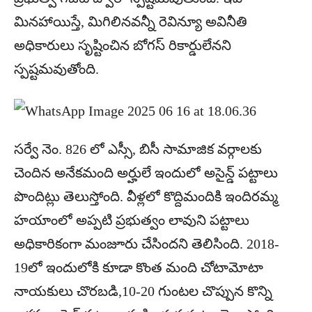
మినహాయిస్తే, మిగిలినవన్నీ రెవిన్యూ అవినీతి
అధికారులు సృష్టించిన బోగస్ రికార్డులేనని
స్పష్టమవుతోంది.
సర్వే నెం. 826 లో ఎస్సీ, బిసీ సామాజిక వర్గాలకు
చెందిన అనేకమంది అర్హులే ఇందులో అసైన్డ్ పట్టాలు
పొందిట్లు తెలుస్తోంది. వీళ్లలో కొద్దిమందికి ఇందిరమ్మ
హయాంలో అప్పటి ప్రభుత్వం లావుని పట్టాలు
అధికారికంగా మంజూరు చేసిందని తెలిసింది. 2018-
19లో ఇందులోకి కూడా కొంత మంది చోటామోటా
నాయకులు చొరబడి,10-20 గుంటల చొప్పున కొన్ని