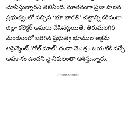
చూపిస్తున్నారని తెలిసింది. నూతనంగా ప్రజా పాలన
ప్రభుత్వంలో వచ్చిన ‘భూ భారతి’ చట్టాన్ని కఠినంగా
జిల్లా కలెక్టర్ అమలు చేసినట్లయితే, తిరుమలగిరి
మండలంలో జరిగిన ప్రభుత్వ భూముల అక్రమ
అసైన్మెంట్ ‘గోల్ మాల్’ దందా మొత్తం బయటికి వచ్చే
అవకాశం ఉందని స్థానికులంతా ఆశిస్తున్నారు.
- Advertisement -