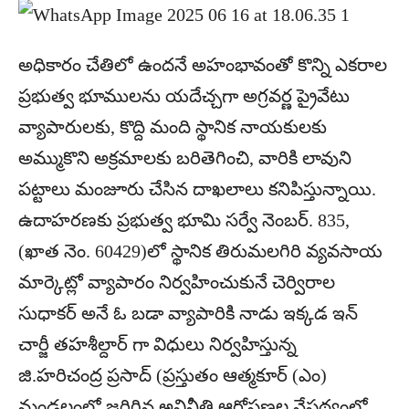
అధికారం చేతిలో ఉందనే అహంభావంతో కొన్ని ఎకరాల
ప్రభుత్వ భూములను యదేచ్చగా అగ్రవర్ణ ప్రైవేటు
వ్యాపారులకు, కొద్ది మంది స్థానిక నాయకులకు
అమ్ముకొని అక్రమాలకు బరితెగించి, వారికి లావుని
పట్టాలు మంజూరు చేసిన దాఖలాలు కనిపిస్తున్నాయి.
ఉదాహరణకు ప్రభుత్వ భూమి సర్వే నెంబర్. 835,
(ఖాత నెం. 60429)లో స్థానిక తిరుమలగిరి వ్యవసాయ
మార్కెట్లో వ్యాపారం నిర్వహించుకునే చెర్విరాల
సుధాకర్ అనే ఓ బడా వ్యాపారికి నాడు ఇక్కడ ఇన్
చార్జీ తహశీల్దార్ గా విధులు నిర్వహిస్తున్న
జి.హరిచంద్ర ప్రసాద్ (ప్రస్తుతం ఆత్మకూర్ (ఎం)
మండలంలో జరిగిన అవినీతి ఆరోపణల నేపథ్యంలో