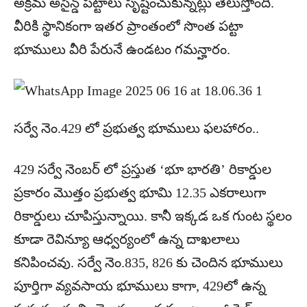
అక్రమ అసైన్డ్ పట్టాలు సృష్టించుకున్నట్లు తెలుస్తోంది.
వీరికి స్థానికంగా ఇతర ప్రాంతంలో సొంత పట్టా
భూములు వీరి పేరునే ఉండటం గమన్హారం.
సర్వే నెం.429 లో ప్రభుత్వ భూములు ఫలహారం..
429 సర్వే నెంబర్ లో ప్రస్తుత ‘భూ భారతి’ రికార్డుల
ప్రకారం మొత్తం ప్రభుత్వ భూమి 12.35 ఎకరాలుగా
రికార్డులు చూపిస్తున్నాయి. కానీ ఇక్కడ ఒక గుంట స్థలం
కూడా రెవిన్యూ ఆధ్వర్యంలో ఉన్న దాఖలాలు
కనిపించవు. సర్వే నెం.835, 826 కు చెందిన భూములు
పూర్తిగా వ్యవసాయ భూములు కాగా, 429లో ఉన్న