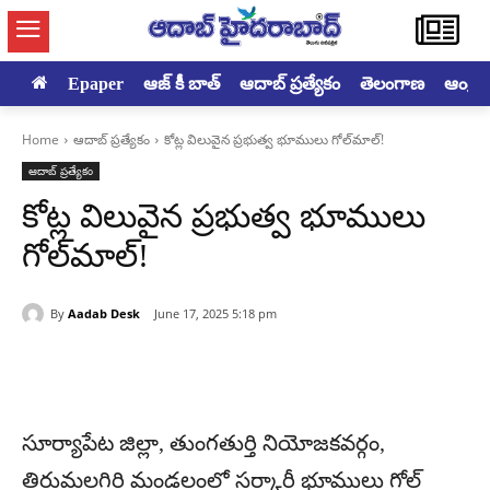
Epaper
ఆజ్ కీ బాత్
ఆదాబ్ ప్రత్యేకం
తెలంగాణ
ఆంధ్రప్ర
Home
ఆదాబ్ ప్రత్యేకం
కోట్ల విలువైన ప్రభుత్వ భూములు గోల్‌మాల్!
ఆదాబ్ ప్రత్యేకం
కోట్ల విలువైన ప్రభుత్వ భూములు
గోల్‌మాల్!
By
Aadab Desk
June 17, 2025 5:18 pm
సూర్యాపేట జిల్లా, తుంగతుర్తి నియోజకవర్గం,
తిరుమలగిరి మండలంలో సర్కారీ భూములు గోల్