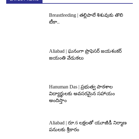
Breastfeeding | తల్లిపాలే శిశువుకు తొలి
టీకా..
Aliabad | ఘనంగా ప్రొఫెసర్ జయశంకర్
జయంతి వేడుకలు
Hanuman Das | ప్రభుత్వ పాఠశాల
విద్యార్థులకు అవసరమైన సహాయం
అందిస్తాం
Aliabad | రూ.6 లక్షలతో యూజీడీ నిర్మాణ
పనులకు శ్రీకారం