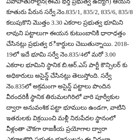
వివాహితురాలైన(ఈమె భర్త ప్రభుత్వ ఉద్యోగి) ఆయన
కూతురు పేరున సర్వే.నెం.835/1, 835/2, 835/6, 835/8
కలుపుకొని మొత్తం 3.30 ఎకరాల ప్రభుత్వ భూమిని
లావుని పట్టాలుగా ఈయన కుటుంబానికి ధారాధత్తం
చేసినట్లు ప్రభుత్వ రికార్డులు చెబుతున్నాయి. 2018-
19లో ఇదే భూమి సర్వే నెం.835/4లో మరో 3.00
ఎకరాల భూమిని స్థానిక బి.ఆర్.ఎస్ పార్టీ కౌన్సిలర్ కు
అధికారులు అసైన్డ్ చేసినట్లు తెలుస్తోంది. సర్వే
నెం.835లో అక్రమంగా అసైన్డ్ పట్టాలు పొందిన
వీరందరికీ స్థానిక తిరుమలగిరిలో వారి పూర్వీకుల
ద్వారా అనువంశిక పట్టా భూములు ఉండగా, వాటిని
ఇతరులకు విక్రయించి మళ్లీ నిరుపేదల స్థానంలో
వీళ్లంతా చౌకగా రాజకీయ ప్రయోగాల ద్వారా
ఎకరాలకొద్ది ప్రభుత్వ భూములను ఈ విధంగా