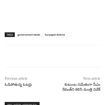
TAGS
government lands
Suryapet district
Previous article
Next article
ఓడిపోతున్న ఓటర్లు
కుటుంబ సమేతంగా సీఎం
రేవంత్‌ని కలిసి మంత్రి వివేక్