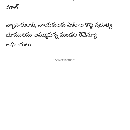
మాల్!
వ్యాపారులకు, నాయకులకు ఎకరాల కొద్ది ప్రభుత్వ
భూములను అమ్ముకున్న మండల రెవెన్యూ
అధికారులు..
- Advertisement -