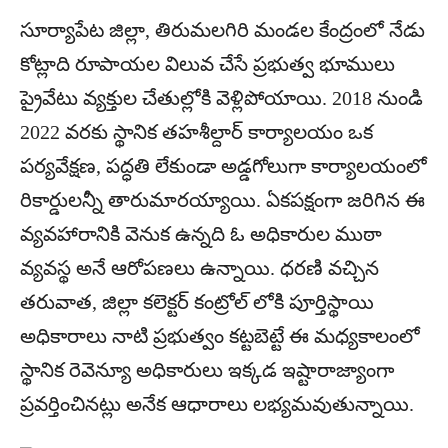
సూర్యాపేట జిల్లా, తిరుమలగిరి మండల కేంద్రంలో నేడు
కోట్లాది రూపాయల విలువ చేసే ప్రభుత్వ భూములు
ప్రైవేటు వ్యక్తుల చేతుల్లోకి వెళ్లిపోయాయి. 2018 నుండి
2022 వరకు స్థానిక తహశీల్దార్ కార్యాలయం ఒక
పర్యవేక్షణ, పద్ధతి లేకుండా అడ్డగోలుగా కార్యాలయంలో
రికార్డులన్నీ తారుమారయ్యాయి. ఏకపక్షంగా జరిగిన ఈ
వ్యవహారానికి వెనుక ఉన్నది ఓ అధికారుల ముఠా
వ్యవస్థ అనే ఆరోపణలు ఉన్నాయి. ధరణి వచ్చిన
తరువాత, జిల్లా కలెక్టర్ కంట్రోల్ లోకి పూర్తిస్థాయి
అధికారాలు నాటి ప్రభుత్వం కట్టబెట్టే ఈ మధ్యకాలంలో
స్థానిక రెవెన్యూ అధికారులు ఇక్కడ ఇష్టారాజ్యాంగా
ప్రవర్తించినట్లు అనేక ఆధారాలు లభ్యమవుతున్నాయి.