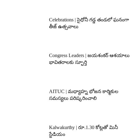
Celebrations | సైధోనీ గడ్డ తండలో ఘనంగా
తీజ్ ఉత్సవాలు
Congress Leaders | జయశంకర్ ఆశయాలు
భావితరాలకు స్ఫూర్తి
AITUC | మధ్యాహ్న భోజన కార్మికుల
సమస్యలు పరిష్కరించాలి
Kalwakurthy | రూ.1.30 కోట్లతో మినీ
స్టేడియం