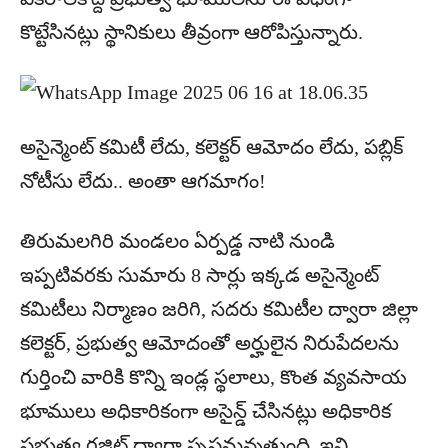
కొట్టేసినట్లు స్థానికులు తీవ్రంగా ఆరోపిస్తున్నారు.
అసైన్మెంట్ కమిటీ లేదు, కలెక్టర్ ఆమోదం లేదు, పబ్లిక్
నోటీసు లేదు.. అంతా ఆగమాగం!
తిరుమలగిరి మండలం ఏర్పడ్డ నాటి నుండి
ఇప్పటివరకు సుమారు 8 సార్లు ఇక్కడ అసైన్మెంట్
కమిటీలు నిర్మాణం జరిగి, సదరు కమిటీల ద్వారా జిల్లా
కలెక్టర్, ప్రభుత్వ ఆమోదంతో అర్హులైన నిరుపేదలను
గుర్తించి వారికి కొన్ని ఇండ్ల స్థలాలు, కొంత వ్యవసాయ
భూములు అధికారికంగా అసైన్డ్ చేసినట్లు అధికారిక
ప్రభుత్వ గజిట్ ద్వారా స్పష్టమవుతుంది. ఇవి