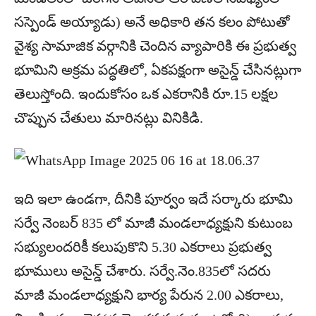
సస్పెండ్ అయ్యాడు) అనే అధికారి తన కలం పోటుతో
వైశ్య సామాజిక వర్గానికి చెందిన వ్యాపారికి ఈ ప్రభుత్వ
భూమిని అక్రమ పద్ధతిలో, ఏకపక్షంగా అసైన్డ్ చేసినట్లుగా
తెలుస్తోంది. ఇందుకోసం ఒక ఎకరానికి రూ.15 లక్షల
చొప్పున చేతులు మారినట్లు వినికిడి.
ఇది ఇలా ఉండగా, దీనికి పూర్వం ఇదే సర్కారు భూమి
సర్వే నెంబర్ 835 లో మాజీ మండలాధ్యక్షుని కుటుంబ
సభ్యులందరికీ కలుపుకొని 5.30 ఎకరాలు ప్రభుత్వ
భూములు అసైన్డ్ చేశారు. సర్వే.నెం.835లో సదరు
మాజీ మండలాధ్యక్షుని భార్య పేరున 2.00 ఎకరాలు,