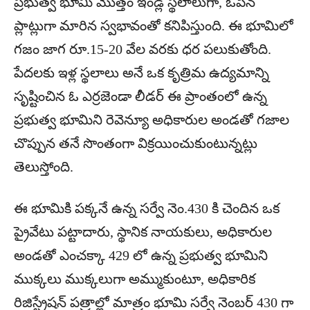
ప్రభుత్వ భూమి మొత్తం ఇండ్ల స్థలాలుగా, ఓపెన్
ప్లాట్లుగా మారిన స్వభావంతో కనిపిస్తుంది. ఈ భూమిలో
గజం జాగ రూ.15-20 వేల వరకు ధర పలుకుతోంది.
పేదలకు ఇళ్ల స్థలాలు అనే ఒక కృత్రిమ ఉద్యమాన్ని
సృష్టించిన ఓ ఎర్రజెండా లీడర్ ఈ ప్రాంతంలో ఉన్న
ప్రభుత్వ భూమిని రెవెన్యూ అధికారుల అండతో గజాల
చొప్పున తనే సొంతంగా విక్రయించుకుంటున్నట్లు
తెలుస్తోంది.
ఈ భూమికి పక్కనే ఉన్న సర్వే నెం.430 కి చెందిన ఒక
ప్రైవేటు పట్టాదారు, స్థానిక నాయకులు, అధికారుల
అండతో ఎంచక్కా 429 లో ఉన్న ప్రభుత్వ భూమిని
ముక్కలు ముక్కలుగా అమ్ముకుంటూ, అధికారిక
రిజిస్ట్రేషన్ పత్రాల్లో మాత్రం భూమి సర్వే నెంబర్ 430 గా