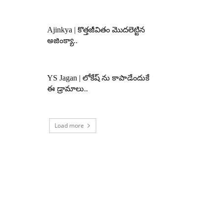
Ajinkya | కొత్తజీవితం మొదలెట్టిన
అజింక్యా..
YS Jagan | లోకేష్ ను కాపాడేందుకే
ఈ డ్రామాలు..
Load more