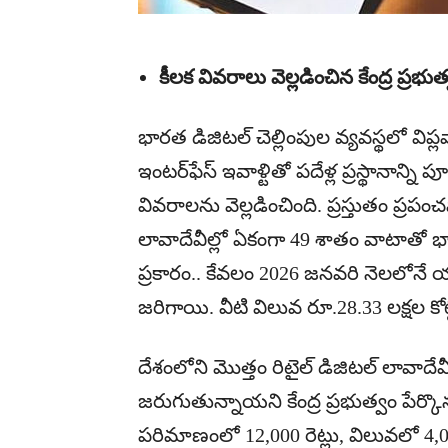
కీలక వివరాలు వెల్లడించిన కేంద్ర ప్రభుత
భారత డిజిటల్ చెల్లింపుల వ్యవస్థలో విప్
ఇంటర్‌ఫేస్ ఇవాళ్టితో పదేళ్ల ప్రస్థానాన్ని 
వివరాలను వెల్లడించింది. ప్రస్తుతం ప్రప
లావాదేవీల్లో ఏకంగా 49 శాతం వాటాతో భా
ప్రకారం.. కేవలం 2026 జనవరి నెలలోనే 
జరిగాయి. వీటి విలువ రూ.28.33 లక్షల కోట్
దేశంలోని మొత్తం రిటైల్ డిజిటల్ లావాదే
జరుగుతున్నాయని కేంద్ర ప్రభుత్వం పేర్క
పరిమాణంలో 12,000 రెట్లు, విలువలో 4,00