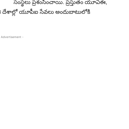
సంస్థలు ప్రశంసించాయి. ప్రస్తుతం యూఏఈ,
సహా 8 దేశాల్లో యూపీఐ సేవలు అందుబాటులోకి
 Advertisement -