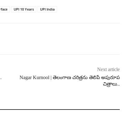
rface
UPI 10 Years
UPI India
Next article
.
Nagar Kurnool | తెలంగాణ చరిత్రను తెలిపే అపురూప
చిత్రాలు..