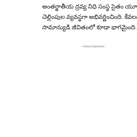
అంతర్జాతీయ ద్రవ్య నిధి సంస్థ సైతం యూ
చెల్లింపుల వ్యవస్థగా అభివర్ణించింది. 
సామాన్యుడి జీవితంలో కూడా భాగమైంది.
- Advertisement -