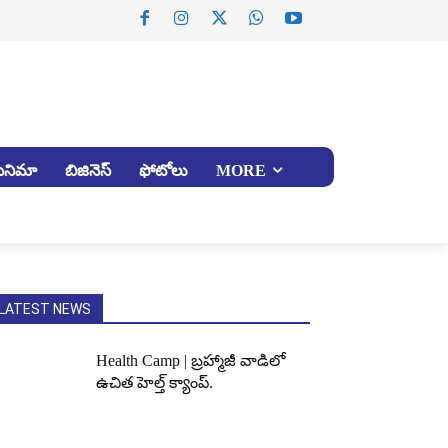
సినిమా
బిజినెస్
ఫోటోలు
MORE
LATEST NEWS
Health Camp | బ్రహ్మాజీ వాడిలో
ఉచిత హెల్త్ క్యాంప్.