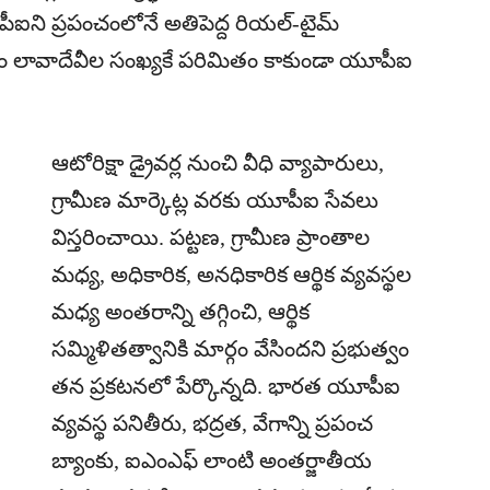
పీఐని ప్రపంచంలోనే అతిపెద్ద రియల్-టైమ్
కేవలం లావాదేవీల సంఖ్యకే పరిమితం కాకుండా యూపీఐ
ఆటోరిక్షా డ్రైవర్ల నుంచి వీధి వ్యాపారులు,
గ్రామీణ మార్కెట్ల వరకు యూపీఐ సేవలు
విస్తరించాయి. పట్టణ, గ్రామీణ ప్రాంతాల
మధ్య, అధికారిక, అనధికారిక ఆర్థిక వ్యవస్థల
మధ్య అంతరాన్ని తగ్గించి, ఆర్థిక
సమ్మిళితత్వానికి మార్గం వేసిందని ప్రభుత్వం
తన ప్రకటనలో పేర్కొన్నది. భారత యూపీఐ
వ్యవస్థ పనితీరు, భద్రత, వేగాన్ని ప్రపంచ
బ్యాంకు, ఐఎంఎఫ్‌ లాంటి అంతర్జాతీయ