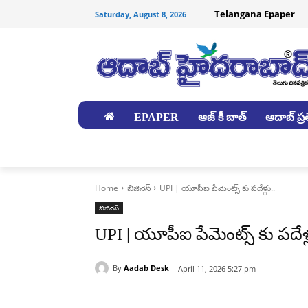
Telangana Epaper
Saturday, August 8, 2026
EPAPER
ఆజ్ కీ బాత్
ఆదాబ్ ప్రత
జిల్లాలు
Home
బిజినెస్
UPI | యూపీఐ పేమెంట్స్ కు పదేళ్లు..
బిజినెస్
UPI | యూపీఐ పేమెంట్స్ కు పదేళ్ల
By
Aadab Desk
April 11, 2026 5:27 pm