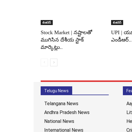
బిజినెస్
బిజినెస్
Stock Market | నష్టాలతో
UPI | యూ
ముగిసిన దేశీయ స్టాక్
ఎండీఆర్..
మార్కెట్లు..
Telugu News
Fe
Telangana News
Aa
Andhra Pradesh News
Li
National News
He
International News
Cr