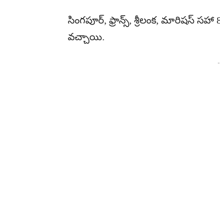
సింగపూర్, ఫ్రాన్స్, శ్రీలంక, మారిషస్ 
వచ్చాయి.
-