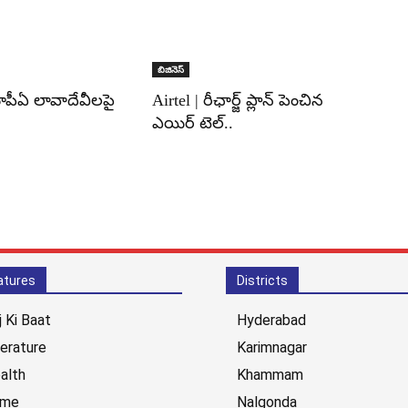
బిజినెస్
పీఏ లావాదేవీలపై
Airtel | రీఛార్జ్ ప్లాన్ పెంచిన
ఎయిర్ టెల్..
atures
Districts
j Ki Baat
Hyderabad
terature
Karimnagar
alth
Khammam
ime
Nalgonda