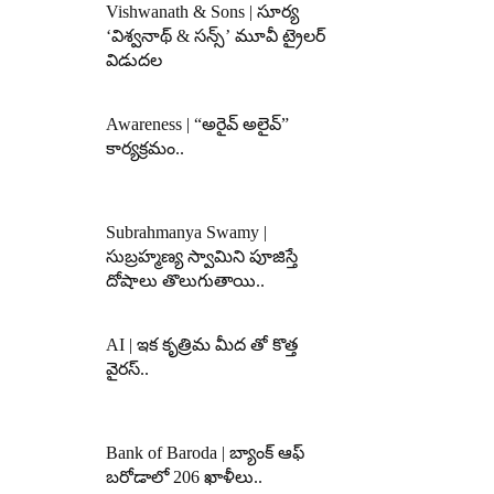
Vishwanath & Sons | సూర్య
‘విశ్వనాథ్ & సన్స్’ మూవీ ట్రైలర్
విడుదల
Awareness | “అరైవ్ అలైవ్”
కార్యక్రమం..
Subrahmanya Swamy |
సుబ్రహ్మణ్య స్వామిని పూజిస్తే
దోషాలు తొలుగుతాయి..
AI | ఇక కృత్రిమ మీద తో కొత్త
వైరస్..
Bank of Baroda | బ్యాంక్‌ ఆఫ్‌
బరోడాలో 206 ఖాళీలు..