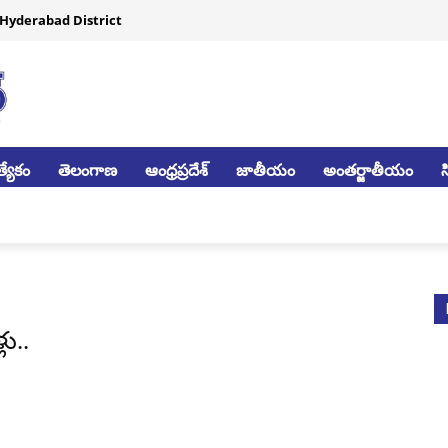
Hyderabad District
్యేకం
తెలంగాణ
ఆంధ్రప్రదేశ్
జాతీయం
అంతర్జాతీయం
ు..