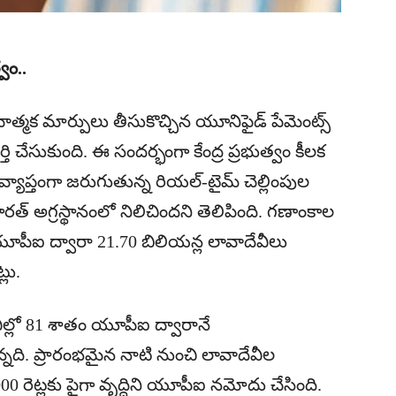
్వం..
లవాత్మక మార్పులు తీసుకొచ్చిన యూనిఫైడ్ పేమెంట్స్
పూర్తి చేసుకుంది. ఈ సందర్భంగా కేంద్ర ప్రభుత్వం కీలక
ంచవ్యాప్తంగా జరుగుతున్న రియల్-టైమ్ చెల్లింపుల
రత్ అగ్రస్థానంలో నిలిచిందని తెలిపింది. గణాంకాల
యూపీఐ ద్వారా 21.70 బిలియన్ల లావాదేవీలు
లు.
వీల్లో 81 శాతం యూపీఐ ద్వారానే
ొన్నది. ప్రారంభమైన నాటి నుంచి లావాదేవీల
0 రెట్లకు పైగా వృద్ధిని యూపీఐ నమోదు చేసింది.