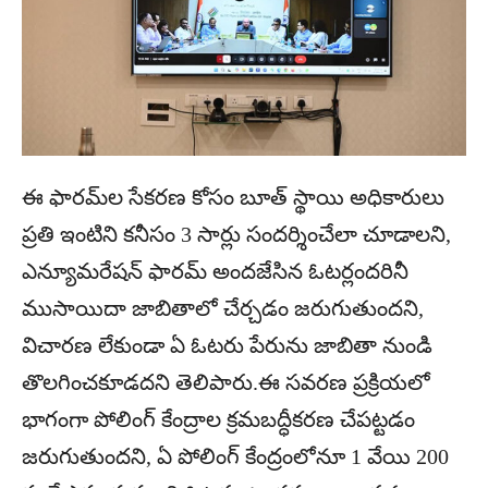
ఈ ఫారమ్‌ల సేకరణ కోసం బూత్ స్థాయి అధికారులు
ప్రతి ఇంటిని కనీసం 3 సార్లు సందర్శించేలా చూడాలని,
ఎన్యూమరేషన్ ఫారమ్ అందజేసిన ఓటర్లందరినీ
ముసాయిదా జాబితాలో చేర్చడం జరుగుతుందని,
విచారణ లేకుండా ఏ ఓటరు పేరును జాబితా నుండి
తొలగించకూడదని తెలిపారు.ఈ సవరణ ప్రక్రియలో
భాగంగా పోలింగ్ కేంద్రాల క్రమబద్ధీకరణ చేపట్టడం
జరుగుతుందని, ఏ పోలింగ్ కేంద్రంలోనూ 1 వేయి 200