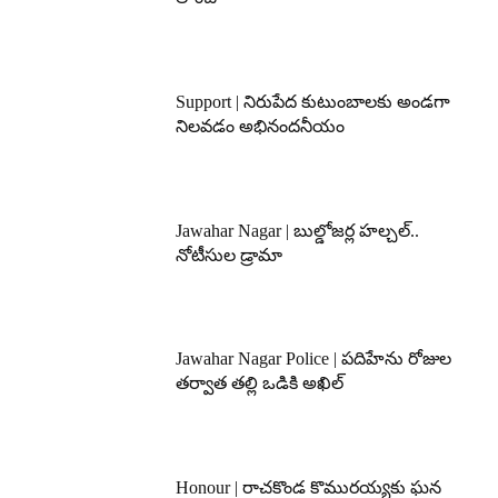
Support | నిరుపేద కుటుంబాలకు అండగా
నిలవడం అభినందనీయం
Jawahar Nagar | బుల్డోజర్ల హల్చల్..
నోటీసుల డ్రామా
Jawahar Nagar Police | పదిహేను రోజుల
తర్వాత తల్లి ఒడికి అఖిల్
Honour | రాచకొండ కొమురయ్యకు ఘన