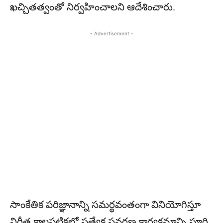
ఖచ్చితత్వంతో నిర్వహించాలని ఆదేశించారు.
- Advertisement -
సాంకేతిక పరిజ్ఞానాన్ని సమర్థవంతంగా వినియోగిస్తూ
నిర్ణీత కాలపట్టికలో ప్రత్యేక సవరణ కార్యక్రమాన్ని పూర్తి