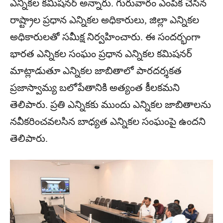
ఎన్నికల కమిషనర్ అన్నారు. గురువారం ఎంపిక చేసిన
రాష్ట్రాల ప్రధాన ఎన్నికల అధికారులు, జిల్లా ఎన్నికల
అధికారులతో సమీక్ష నిర్వహించారు. ఈ సందర్భంగా
భారత ఎన్నికల సంఘం ప్రధాన ఎన్నికల కమిషనర్
మాట్లాడుతూ ఎన్నికల జాబితాలో పారదర్శకత
ప్రజాస్వామ్య బలోపేతానికి అత్యంత కీలకమని
తెలిపారు. ప్రతి ఎన్నికకు ముందు ఎన్నికల జాబితాలను
నవీకరించవలసిన బాధ్యత ఎన్నికల సంఘంపై ఉందని
తెలిపారు.