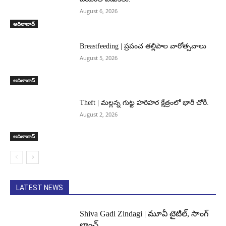
August 6, 2026
ఆదిలాబాద్
Breastfeeding | ప్రపంచ తల్లిపాల వారోత్సవాలు
August 5, 2026
ఆదిలాబాద్
Theft | మల్లన్న గుట్ట హరిహర క్షేత్రంలో భారీ చోరీ.
August 2, 2026
ఆదిలాబాద్
LATEST NEWS
Shiva Gadi Zindagi | మూవీ టైటిల్, సాంగ్
లాంచ్