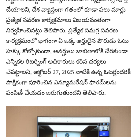
చేయాలని, దేశ వ్యాప్తంగా గతంలో కూడా పలు మార్లు
ప్రత్యేక సవరణ కార్యక్రమాలు విజయవంతంగా
నిర్వహించినట్లు తెలిపారు. ప్రత్యేక సమగ్ర సవరణ
కార్యక్రమంలో భాగంగా ఏ ఒక్క అర్హులైన పౌరుడు ఓటు
హక్కు కోల్పోకుండా, అనర్హులు జాబితాలోకి చేరకుండా
ఎన్నికల రిటర్నింగ్ అధికారులు కఠిన చర్యలు
చేపట్టాలని, అక్టోబర్ 27, 2025 నాటికి ఉన్న ఓటర్లందరికీ
పాక్షికంగా పూరించిన ఎన్యూమరేషన్ ఫారమ్‌లను
పంపిణీ చేయడం జరుగుతుందని తెలిపారు.