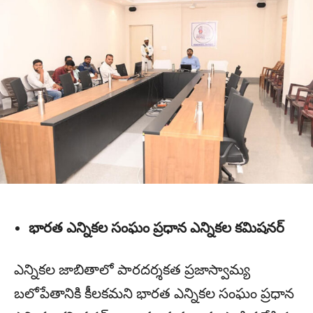
భారత ఎన్నికల సంఘం ప్రధాన ఎన్నికల కమిషనర్
ఎన్నికల జాబితాలో పారదర్శకత ప్రజాస్వామ్య
బలోపేతానికి కీలకమని భారత ఎన్నికల సంఘం ప్రధాన