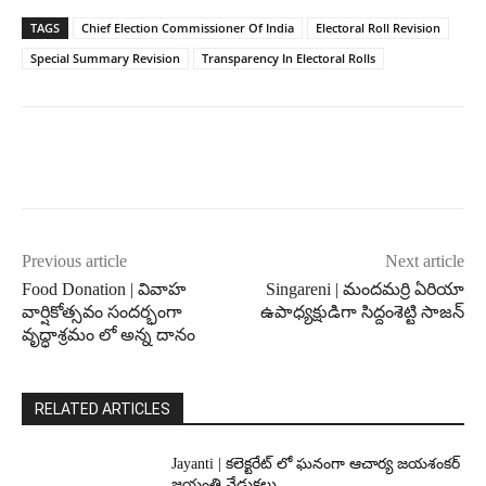
TAGS
Chief Election Commissioner Of India
Electoral Roll Revision
Special Summary Revision
Transparency In Electoral Rolls
Previous article
Next article
Food Donation | వివాహ
Singareni | మందమర్రి ఏరియా
వార్షికోత్సవం సందర్భంగా
ఉపాధ్యక్షుడిగా సిద్దంశెట్టి సాజన్
వృద్ధాశ్రమం లో అన్న దానం
RELATED ARTICLES
Jayanti | కలెక్టరేట్ లో ఘనంగా ఆచార్య జయశంకర్
జయంతి వేడుకలు.