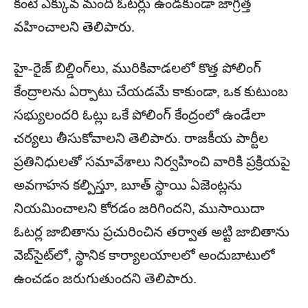
కంటే ఎక్కువ మంది ఓటర్లు ఉండకుండా జాగ్రత్త
వహించాలని తెలిపారు.
హై-రైజ్ బిల్డింగ్‌లు, మురికివాడలలో కొత్త పోలింగ్
కేంద్రాలను ఏర్పాటు చేయడమే కాకుండా, ఒక కుటుంబ
సభ్యులందరి ఓట్లు ఒకే పోలింగ్ కేంద్రంలో ఉండేలా
చర్యలు తీసుకోవాలని తెలిపారు. రాజకీయ పార్టీల
ప్రతినిధులతో సమావేశాలు నిర్వహించి వారికి ప్రక్రియపై
అవగాహన కల్పిస్తూ, బూత్ స్థాయి ఏజెంట్లను
నియమించాలని కోరడం జరిగిందని, ముసాయిదా
ఓటర్ల జాబితాను ప్రచురించిన తర్వాత అట్టి జాబితాను
వెబ్‌సైట్‌లో, స్థానిక కార్యాలయాలలో అందుబాటులో
ఉంచడం జరుగుతుందని తెలిపారు.