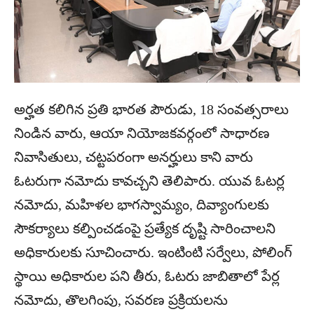
అర్హత కలిగిన ప్రతి భారత పౌరుడు, 18 సంవత్సరాలు
నిండిన వారు, ఆయా నియోజకవర్గంలో సాధారణ
నివాసితులు, చట్టపరంగా అనర్హులు కాని వారు
ఓటరుగా నమోదు కావచ్చని తెలిపారు. యువ ఓటర్ల
నమోదు, మహిళల భాగస్వామ్యం, దివ్యాంగులకు
సౌకర్యాలు కల్పించడంపై ప్రత్యేక దృష్టి సారించాలని
అధికారులకు సూచించారు. ఇంటింటి సర్వేలు, పోలింగ్
స్థాయి అధికారుల పని తీరు, ఓటరు జాబితాలో పేర్ల
నమోదు, తొలగింపు, సవరణ ప్రక్రియలను