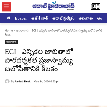
Epaper
ఆజ్ కీ బాత్
ఆదాబ్ ప్రత్యేకం
తెలంగాణ
ఆంధ్రప్ర
Home
ఆదిలాబాద్
ECI | ఎన్నికల జాబితాలో పారదర్శకత ప్రజాస్వామ్య బలోపేతానికి
కీలకం
ఆదిలాబాద్
ECI | ఎన్నికల జాబితాలో
పారదర్శకత ప్రజాస్వామ్య
బలోపేతానికి కీలకం
By
Aadab Desk
May 14, 2026 6:50 pm