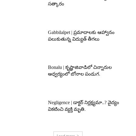
సత్కారం
Gabbilalpet | ప్రమాదాలకు ఆహ్వానం
పలుకుతున్న విద్యుత్ తీగలు
Bonalu | కృష్ణాజివాడిలో చిన్నారుల
ఆధ్వర్యంలో బోనాల పండుగ.
Negligence | డాక్టర్ నిర్లక్ష్యమా..? వైద్యం
వికటించి వ్యక్తి మృతి.
Load more