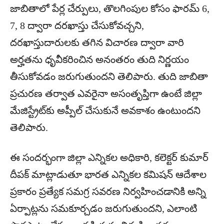
జాబితాలో పేర్ల చేర్పులు, తొలగింపుల కోసం ఫారమ్ 6,
7, 8 ద్వారా దరఖాస్తు చేసుకోవచ్చని,
దరఖాస్తుదారులకు తగిన విచారణ ద్వారా వారి
అర్హతను ధృవీకరించిన అనంతరం తుది నిర్ణయం
తీసుకోవడం జరుగుతుందని తెలిపారు. తుది జాబితా
ప్రచురణ తర్వాత ఎవరైనా అసంతృప్తిగా ఉంటే జిల్లా
మేజిస్ట్రేట్‌కు అప్పీల్ చేసుకునే అవకాశం ఉంటుందని
తెలిపారు.
ఈ సందర్భంగా జిల్లా ఎన్నికల అధికారి, కలెక్టర్ కుమార్
దీపక్ మాట్లాడుతూ భారత ఎన్నికల కమిషన్ ఆదేశాల
ప్రకారం ప్రత్యేక సమగ్ర సవరణ నిర్వహించడానికి అన్ని
ఏర్పాట్లను సమకూర్చడం జరుగుతుందని, ఎలాంటి