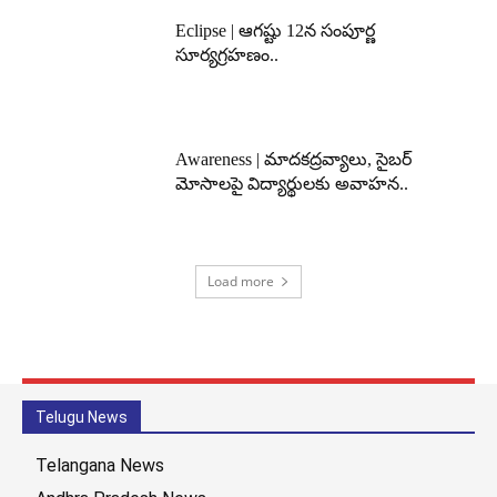
Eclipse | ఆగష్టు 12న సంపూర్ణ
సూర్యగ్రహణం..
Awareness | మాదకద్రవ్యాలు, సైబర్
మోసాలపై విద్యార్థులకు అవాహన..
Load more
Telugu News
Telangana News