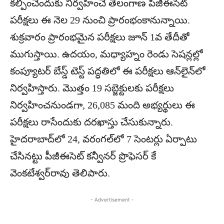
కల్పించేందుకు నిర్వహించే తెలంగాణ పీజీఈసెట్‌
పరీక్షలు ఈ నెల 29 నుంచి ప్రారంభంకానున్నాయి.
శుక్రవారం ప్రారంభమైన పరీక్షలు జూన్‌ 1వ తేదీతో
ముగుస్తాయి. ఉదయం, మధ్యాహ్నం రెండు సెషన్లల్లో
కంప్యూటర్‌ బేస్డ్‌ టెస్ట్‌ పద్ధతిలో ఈ పరీక్షలు ఆన్‌లైన్‌లో
నిర్వహిస్తారు. మొత్తం 19 సబ్జెక్టులకు పరీక్షలు
నిర్వహించనుండగా, 26,085 మంది అభ్యర్థులు ఈ
పరీక్షలు రాసేందుకు దరఖాస్తు చేసుకున్నారు.
హైదరాబాద్‌లో 24, వరంగల్‌లో 7 సెంటర్లు ఏర్పాటు
చేసినట్టు పీజీఈసెట్‌ కన్వీనర్‌ ప్రొఫెసర్‌ కే
వెంకటేశ్వర్‌రావు తెలిపారు.
- Advertisement -