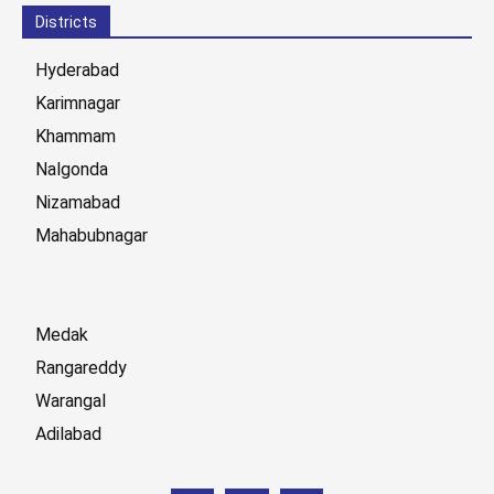
Districts
Hyderabad
Karimnagar
Khammam
Nalgonda
Nizamabad
Mahabubnagar
Medak
Rangareddy
Warangal
Adilabad