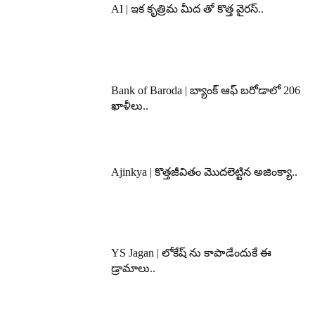
AI | ఇక కృత్రిమ మీద తో కొత్త వైరస్..
Bank of Baroda | బ్యాంక్‌ ఆఫ్‌ బరోడాలో 206
ఖాళీలు..
Ajinkya | కొత్తజీవితం మొదలెట్టిన అజింక్యా..
YS Jagan | లోకేష్ ను కాపాడేందుకే ఈ
డ్రామాలు..