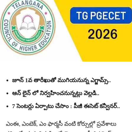
జూన్ 1వ తారీఖుతో ముగియనున్న ఎగ్జామ్స్..
ఆన్ లైన్ లో నిర్వహించనున్నట్లు వెల్లడి..
7 సెంటర్లు ఏర్పాటు చేసాం : పీజీ ఈసెట్ కన్వీనర్..
ఎంఈ, ఎంటెక్‌, ఎం ఫార్మసీ వంటి కోర్సుల్లో ప్రవేశాలు