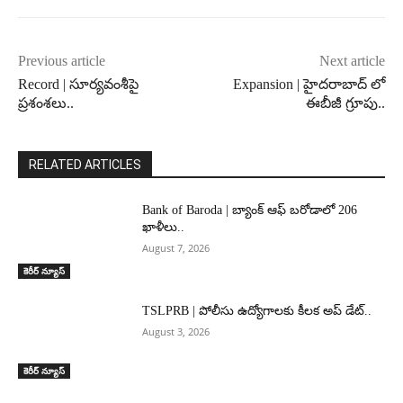
Previous article
Next article
Record | సూర్యవంశీపై
Expansion | హైదరాబాద్ లో
ప్రశంశలు..
ఈబీజీ గ్రూపు..
RELATED ARTICLES
Bank of Baroda | బ్యాంక్‌ ఆఫ్‌ బరోడాలో 206
ఖాళీలు..
August 7, 2026
కెరీర్ న్యూస్
TSLPRB | పోలీసు ఉద్యోగాలకు కీలక అప్ డేట్..
August 3, 2026
కెరీర్ న్యూస్