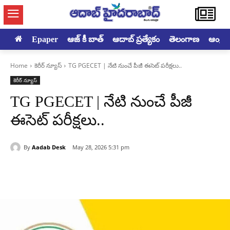
Epaper
ఆజ్ కీ బాత్
ఆదాబ్ ప్రత్యేకం
తెలంగాణ
ఆంధ్రప్ర
Home
కెరీర్ న్యూస్
TG PGECET | నేటి నుంచే పీజీ ఈసెట్ పరీక్షలు..
కెరీర్ న్యూస్
TG PGECET | నేటి నుంచే పీజీ
ఈసెట్ పరీక్షలు..
By
Aadab Desk
May 28, 2026 5:31 pm