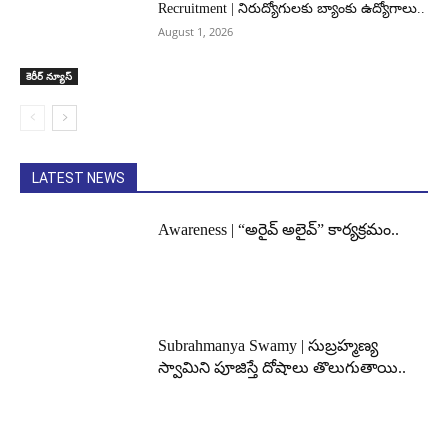
Recruitment | నిరుద్యోగులకు బ్యాంకు ఉద్యోగాలు..
August 1, 2026
కెరీర్ న్యూస్
LATEST NEWS
Awareness | “అరైవ్ అలైవ్” కార్యక్రమం..
Subrahmanya Swamy | సుబ్రహ్మణ్య
స్వామిని పూజిస్తే దోషాలు తొలుగుతాయి..