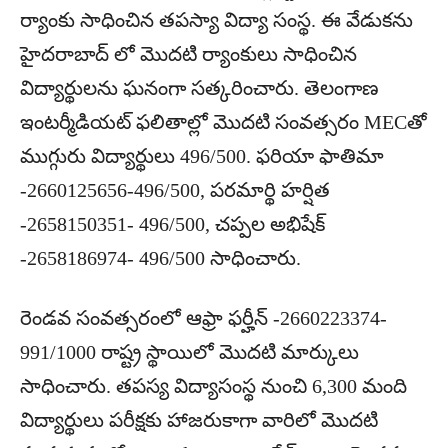
ర్యాంకు సాధించిన తపస్యా విద్యా సంస్థ. ఈ వేడుకను
హైదరాబాద్ లో మొదటి ర్యాంకులు సాధించిన
విద్యార్థులను ఘనంగా సత్కరించారు. తెలంగాణ
ఇంటర్మీడియట్‌ ఫలితాల్లో మొదటి సంవత్సరం MECతో
ముగ్గురు విద్యార్థులు 496/500. ఫరియా ఫాతిమా
-2660125656-496/500, పరమార్థి హర్షిత
-2658150351- 496/500, చప్పల అభిషేక్
-2658186974- 496/500 సాధించారు.
రెండవ సంవత్సరంలో ఆఫ్రా ఫర్హీన్ -2660223374-
991/1000 రాష్ట్ర స్థాయిలో మొదటి మార్కులు
సాధించారు. తపస్య విద్యాసంస్థ నుంచి 6,300 మంది
విద్యార్థులు పరీక్షకు హాజరుకాగా వారిలో మొదటి