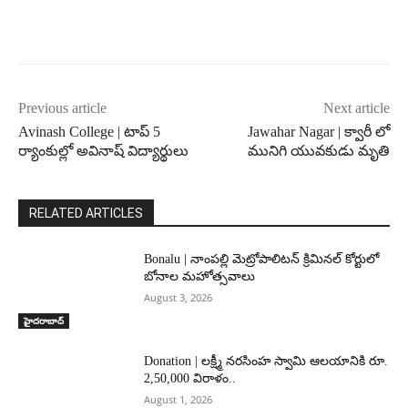
Previous article
Next article
Avinash College | టాప్ 5
Jawahar Nagar | క్వారీ లో
ర్యాంకుల్లో అవినాష్ విద్యార్థులు
మునిగి యువకుడు మృతి
RELATED ARTICLES
Bonalu | నాంపల్లి మెట్రోపాలిటన్ క్రిమినల్ కోర్టులో
బోనాల మహోత్సవాలు
August 3, 2026
హైదరాబాద్‌
Donation | లక్ష్మీ నరసింహ స్వామి ఆలయానికి రూ.
2,50,000 విరాళం..
August 1, 2026