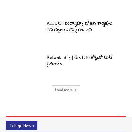
AITUC | మధ్యాహ్న భోజన కార్మికుల
సమస్యలు పరిష్కరించాలి
Kalwakurthy | రూ.1.30 కోట్లతో మినీ
స్టేడియం
Load more
Telugu News