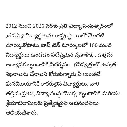
2012 నుంచి 2026 వరకు ప్రతి విద్యా సంవత్సరంలో
,తపస్యా విద్యార్థులను రాష్ట్ర స్థాయిలో మొదటి
మార్కుతోపాటు టాప్‌ టెన్‌ మార్కులలో 100 మంది
విద్యార్థులు ఉండడం పటిష్టమైన ప్రణాళిక,.. ఉత్తమ
అధ్యాపక బృందానికి నిదర్శనం. భవిష్యత్తులో ఉన్నత
శిఖరాలను చేరాలని కోరుకున్నారు.సి tఇంతటి
ఘనవిజయానికి కారకులైన విద్యార్థులు, వారి
తల్లిదండ్రులు, విద్యా సంస్థ యొక్క బృందానికి మరియు
శ్రేయోభిలాషులకు ప్రత్యేకమైన అభినందనలు
తెలియజేశారు.