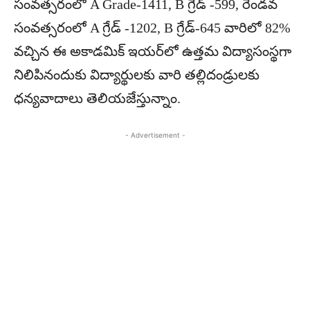
సంవత్సరంలో A Grade-1411, B గ్రేడ్ -599, రెండవ
సంవత్సరంలో A గ్రేడ్ -1202, B గ్రేడ్-645 వారిలో 82%
వచ్చిన ఈ అకాడమిక్‌ ఇయర్‌లో ఉత్తమ విద్యాసంస్థగా
నిలిపినందుకు విద్యార్థులకు వారి తల్లిదండ్రులకు
ధన్యవాదాలు తెలియజేస్తున్నాం.
- Advertisement -