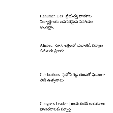
Hanuman Das | ప్రభుత్వ పాఠశాల
విద్యార్థులకు అవసరమైన సహాయం
అందిస్తాం
Aliabad | రూ.6 లక్షలతో యూజీడీ నిర్మాణ
పనులకు శ్రీకారం
Celebrations | సైధోనీ గడ్డ తండలో ఘనంగా
తీజ్ ఉత్సవాలు
Congress Leaders | జయశంకర్ ఆశయాలు
భావితరాలకు స్ఫూర్తి