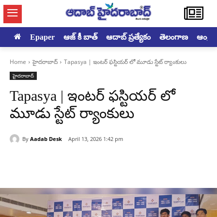
Epaper
ఆజ్ కీ బాత్
ఆదాబ్ ప్రత్యేకం
తెలంగాణ
ఆంధ్రప్ర
Home
హైదరాబాద్‌
Tapasya | ఇంటర్ ఫస్టియర్ లో మూడు స్టేట్ ర్యాంకులు
హైదరాబాద్‌
Tapasya | ఇంటర్ ఫస్టియర్ లో
మూడు స్టేట్ ర్యాంకులు
By
Aadab Desk
April 13, 2026 1:42 pm