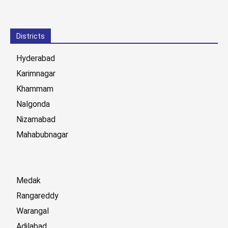
Districts
Hyderabad
Karimnagar
Khammam
Nalgonda
Nizamabad
Mahabubnagar
Medak
Rangareddy
Warangal
Adilabad