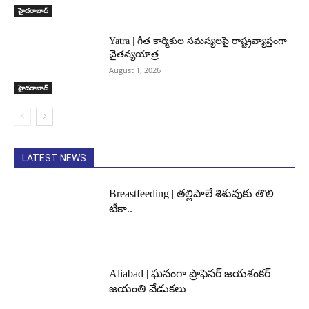
హైదరాబాద్‌
Yatra | గీత కార్మికుల సమస్యలపై రాష్ట్రవ్యాప్తంగా
చైతన్యయాత్ర
August 1, 2026
హైదరాబాద్‌
LATEST NEWS
Breastfeeding | తల్లిపాలే శిశువుకు తొలి
టీకా..
Aliabad | ఘనంగా ప్రొఫెసర్ జయశంకర్
జయంతి వేడుకలు