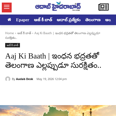
Epaper
ఆజ్ కీ బాత్
ఆదాబ్ ప్రత్యేకం
తెలంగాణ
ఆంధ్రప్ర
Home
ఆజ్ కీ బాత్
Aaj Ki Baath | ఇంధన భద్రతతో తెలంగాణ ఎల్లప్పుడూ
సురక్షితం..
ఆజ్ కీ బాత్
Aaj Ki Baath | ఇంధన భద్రతతో
తెలంగాణ ఎల్లప్పుడూ సురక్షితం..
By
Aadab Desk
May 19, 2026 12:04 pm