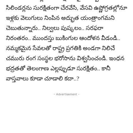
సిలిండర్లను సురక్షితంగా చేరవేసి, వేసవి ఉష్ణోగ్రతల్లోనూ
ఇళ్లకు వెలుగులు నింపిన అద్భుత యంత్రాంగమని
చెబుతున్నారు.. నిల్వలు పుష్కలం.. సరఫరా
నిరంతరం.. ముందస్తు బుకింగుల ఆందోళన వీడండి..
నమ్మకమైన సేవలతో రాష్ట్ర ప్రగతికి అండగా నిలిచే
చమురు రంగ సంస్థల భరోసాను విశ్వసించండి. ఇంధన
భద్రతతో తెలంగాణ ఎల్లప్పుడూ సురక్షితం.. కానీ
వాస్తవాలు కూడా చూడాలి కదా..?
- Advertisement -