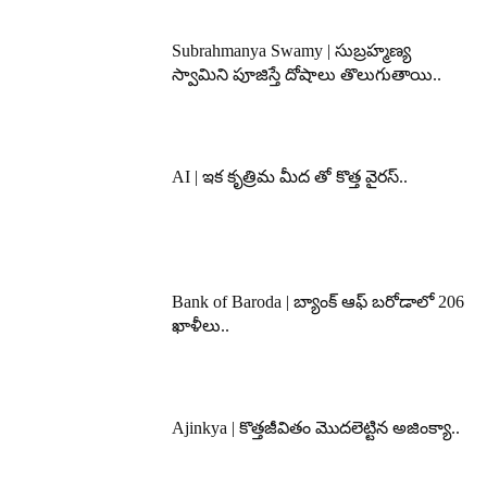
Subrahmanya Swamy | సుబ్రహ్మణ్య
స్వామిని పూజిస్తే దోషాలు తొలుగుతాయి..
AI | ఇక కృత్రిమ మీద తో కొత్త వైరస్..
Bank of Baroda | బ్యాంక్‌ ఆఫ్‌ బరోడాలో 206
ఖాళీలు..
Ajinkya | కొత్తజీవితం మొదలెట్టిన అజింక్యా..