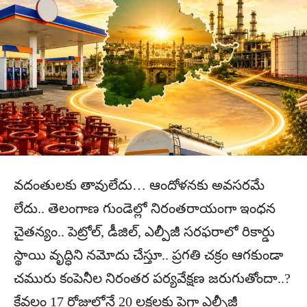
వదంతులకు తావులేదు… ఆందోళనకు అవసరమే
లేదు.. తెలంగాణ గుండెల్లో నిరంతరాయంగా ఇంధన
చైతన్యం.. పెట్రోల్, డీజిల్, ఎల్పీజీ సరఫరాలో రికార్డు
స్థాయి వృద్ధిని నమోదు చేస్తూ.. ప్రగతి చక్రం ఆగకుండా
చమురు కంపెనీల నిరంతర పర్యవేక్షణ జరుగుతోందా..?
కేవలం 17 రోజుల్లోనే 20 లక్షలకు పైగా ఎల్పీజీ