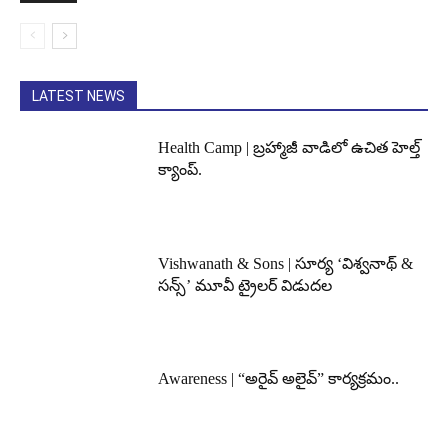
LATEST NEWS
Health Camp | బ్రహ్మాజీ వాడిలో ఉచిత హెల్త్
క్యాంప్.
Vishwanath & Sons | సూర్య ‘విశ్వనాథ్ &
సన్స్’ మూవీ ట్రైలర్ విడుదల
Awareness | “అరైవ్ అలైవ్” కార్యక్రమం..