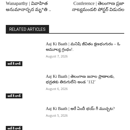
Wanaparthy | వివాహిత
Conference | తెలంగాణ ప్రజా
అనుమానాస్పద మృ*తి ..
నాట్యమండలి పోస్టర్ విడుదల
RELATED ARTICLES
Aaj Ki Baath | మనిషి జీవితం క్షణభంగురం – ఓ
అమూల్య గ్రంథం!.
August 7, 2026
ఆజ్ కీ బాత్
Aaj Ki Baath | తెలంగాణ జనాల ప్రాణాలకు,
భద్రతకు తిరుగులేని అండ ‘112’
August 6, 2026
ఆజ్ కీ బాత్
Aaj Ki Baath | అరే ఏందీ భయ్ గీ ముచ్చట?
August 5, 2026
ఆజ్ కీ బాత్