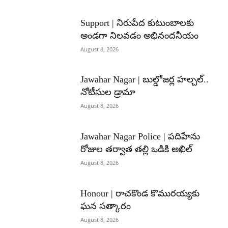
Support | నిరుపేద కుటుంబాలకు
అండగా నిలవడం అభినందనీయం
August 8, 2026
Jawahar Nagar | బుల్డోజర్ల హల్చల్..
నోటీసుల డ్రామా
August 8, 2026
Jawahar Nagar Police | పదిహేను
రోజుల తర్వాత తల్లి ఒడికి అఖిల్
August 8, 2026
Honour | రాచకొండ కొమురయ్యకు
ఘన సత్కారం
August 8, 2026