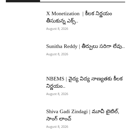
X Monetization | కీలక నిర్ణయం
తీసుకున్న ఎక్స్..
August 8, 2026
Sunitha Reddy | తీర్పులు సరిగా లేవు..
August 8, 2026
NBEMS | వైద్య విద్య నాణ్యతకు కీలక
నిర్ణయం..
August 8, 2026
Shiva Gadi Zindagi | మూవీ టైటిల్,
సాంగ్ లాంచ్
August 8, 2026