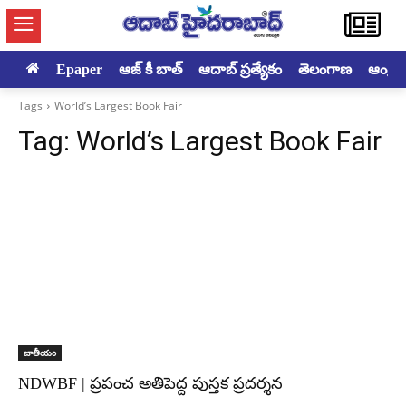
Epaper
ఆజ్ కీ బాత్
ఆదాబ్ ప్రత్యేకం
తెలంగాణ
ఆంధ్రప్ర
Tags
World’s Largest Book Fair
Tag:
World’s Largest Book Fair
జాతీయం
NDWBF | ప్రపంచ అతిపెద్ద పుస్తక ప్రదర్శన