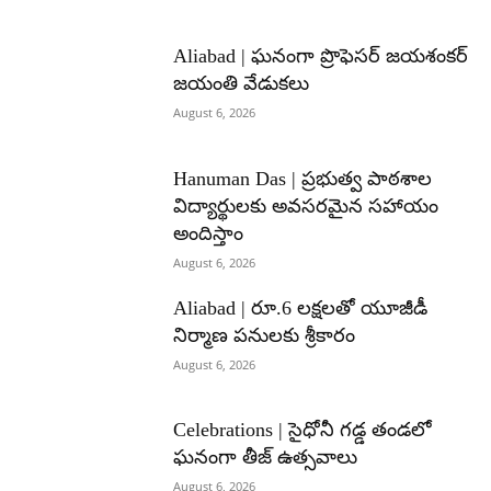
Aliabad | ఘనంగా ప్రొఫెసర్ జయశంకర్
జయంతి వేడుకలు
August 6, 2026
Hanuman Das | ప్రభుత్వ పాఠశాల
విద్యార్థులకు అవసరమైన సహాయం
అందిస్తాం
August 6, 2026
Aliabad | రూ.6 లక్షలతో యూజీడీ
నిర్మాణ పనులకు శ్రీకారం
August 6, 2026
Celebrations | సైధోనీ గడ్డ తండలో
ఘనంగా తీజ్ ఉత్సవాలు
August 6, 2026