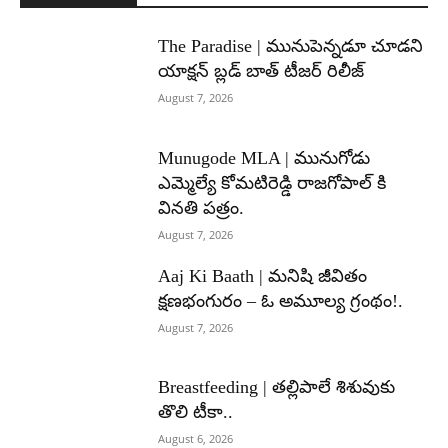
The Paradise | మునుపెన్నడూ చూడని
యాక్షన్ బ్లడ్ బాత్ టీజర్ రిలీజ్
August 7, 2026
Munugode MLA | మునుగోడు
ఎమ్మెల్యే కోమటిరెడ్డి రాజగోపాల్ కి
వినతి పత్రం.
August 7, 2026
Aaj Ki Baath | మనిషి జీవితం
క్షణభంగురం – ఓ అమూల్య గ్రంథం!.
August 7, 2026
Breastfeeding | తల్లిపాలే శిశువుకు
తొలి టీకా..
August 6, 2026