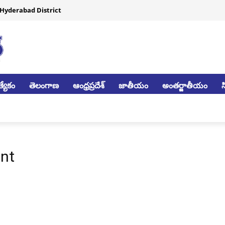
Hyderabad District
్యేకం
తెలంగాణ
ఆంధ్రప్రదేశ్
జాతీయం
అంతర్జాతీయం
ent