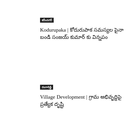
కరీంనగర్
Kodurupaka | కోదురుపాక సమస్యల పైనా
బండి సంజయ్ కుమార్ కు విన్నపం
రంగారెడ్డి
Village Development | గ్రామ అభివృద్దిపై
ప్రత్యేక దృష్టి