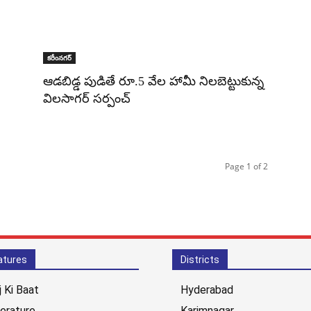
కరీంనగర్
ఆడబిడ్డ పుడితే రూ.5 వేల హామీ నిలబెట్టుకున్న
విలసాగర్ సర్పంచ్
Page 1 of 2
atures
Districts
j Ki Baat
Hyderabad
terature
Karimnagar