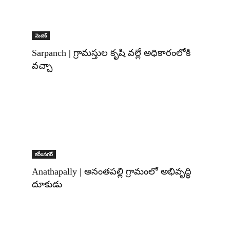
మెదక్‌
Sarpanch | గ్రామస్తుల కృషి వల్లే అధికారంలోకి
వచ్చా
కరీంనగర్
Anathapally | అనంతపల్లి గ్రామంలో అభివృద్ధి
దూకుడు