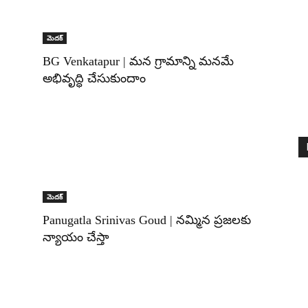
మెదక్‌
BG Venkatapur | మన గ్రామాన్ని మనమే
అభివృద్ధి చేసుకుందాం
మెదక్‌
Panugatla Srinivas Goud | నమ్మిన ప్రజలకు
న్యాయం చేస్తా