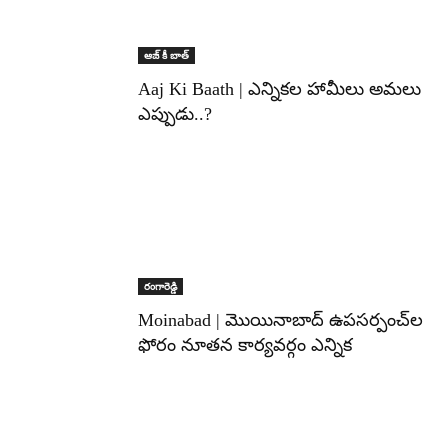
ఆజ్ కీ బాత్
Aaj Ki Baath | ఎన్నికల హామీలు అమలు
ఎప్పుడు..?
రంగారెడ్డి
Moinabad | మొయినాబాద్ ఉపసర్పంచ్‌ల
ఫోరం నూతన కార్యవర్గం ఎన్నిక