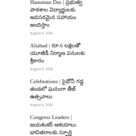
Hanuman Das | ప్రభుత్వ
పాఠశాల విద్యార్థులకు
అవసరమైన సహాయం
అందిస్తాం
August 6, 2026
Aliabad | రూ.6 లక్షలతో
యూజీడీ నిర్మాణ పనులకు
శ్రీకారం
August 6, 2026
Celebrations | సైధోనీ గడ్డ
తండలో ఘనంగా తీజ్
ఉత్సవాలు
August 6, 2026
Congress Leaders |
జయశంకర్ ఆశయాలు
భావితరాలకు స్ఫూర్తి