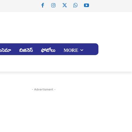
సినిమా
బిజినెస్
ఫోటోలు
MORE
- Advertisment -