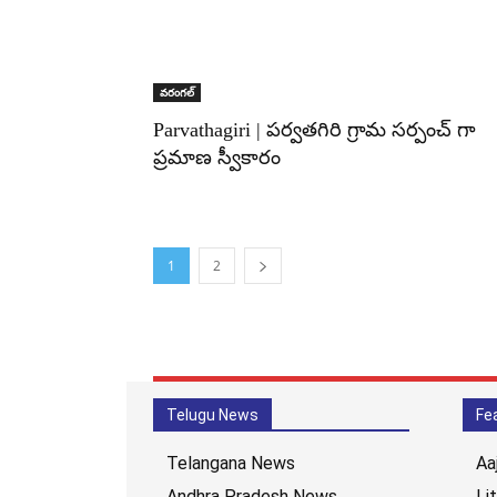
వరంగల్‌
Parvathagiri | పర్వతగిరి గ్రామ సర్పంచ్ గా
ప్రమాణ స్వీకారం
1
2
Telugu News
Fe
Telangana News
Aa
Andhra Pradesh News
Li