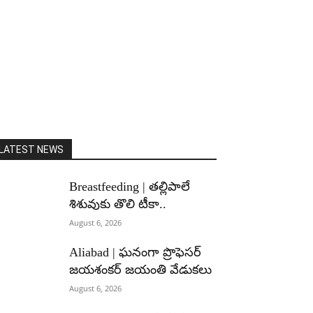
LATEST NEWS
Breastfeeding | తల్లిపాలే
శిశువుకు తొలి టీకా..
August 6, 2026
Aliabad | ఘనంగా ప్రొఫెసర్
జయశంకర్ జయంతి వేడుకలు
August 6, 2026