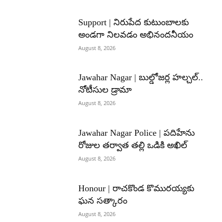
Support | నిరుపేద కుటుంబాలకు
అండగా నిలవడం అభినందనీయం
August 8, 2026
Jawahar Nagar | బుల్డోజర్ల హల్చల్..
నోటీసుల డ్రామా
August 8, 2026
Jawahar Nagar Police | పదిహేను
రోజుల తర్వాత తల్లి ఒడికి అఖిల్
August 8, 2026
Honour | రాచకొండ కొమురయ్యకు
ఘన సత్కారం
August 8, 2026