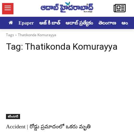
Epaper
ఆజ్ కీ బాత్
ఆదాబ్ ప్రత్యేకం
తెలంగాణ
ఆంధ్రప్ర
Tags
Thatikonda Komurayya
Tag:
Thatikonda Komurayya
కరీంనగర్
Accident | రోడ్డు ప్రమాదంలో ఒకరు మృతి