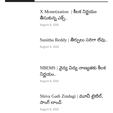
X Monetization | కీలక నిర్ణయం
తీసుకున్న ఎక్స్..
August 8, 2026
Sunitha Reddy | తీర్పులు సరిగా లేవు..
August 8, 2026
NBEMS | వైద్య విద్య నాణ్యతకు కీలక
నిర్ణయం..
August 8, 2026
Shiva Gadi Zindagi | మూవీ టైటిల్,
సాంగ్ లాంచ్
August 8, 2026