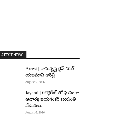
LATEST NEWS
Arrest | రామకృష్ణ రైస్ మిల్
యజమాని అరెస్ట్
August 6, 2026
Jayanti | కలెక్టరేట్ లో ఘనంగా
ఆచార్య జయశంకర్ జయంతి
వేడుకలు.
August 6, 2026