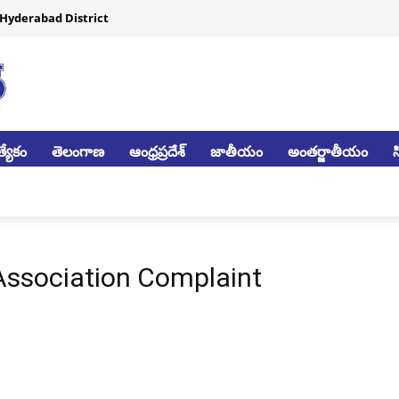
Hyderabad District
్యేకం
తెలంగాణ
ఆంధ్రప్రదేశ్
జాతీయం
అంతర్జాతీయం
Association Complaint