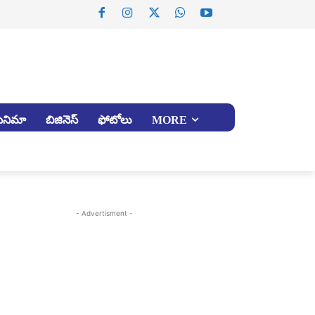
సినిమా
బిజినెస్
ఫోటోలు
MORE
- Advertisment -