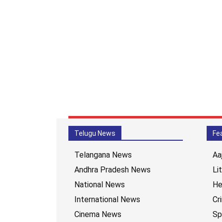
Telugu News
Fe
Telangana News
Aa
Andhra Pradesh News
Li
National News
He
International News
Cr
Cinema News
Sp