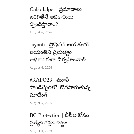
Gabbilalpet | ప్రమాదాలు
జరిగితేనే అధికారులు
స్పందిస్తారా..?
August 6, 2026
Jayanti | ప్రొఫెసర్ జయశంకర్
జయంతిని ప్రభుత్వం
అధికారికంగా నిర్వహించాలి.
August 6, 2026
#RAPO23 | మూవీ
పాండిచ్చేరిలో కోనసాగుతున్న
షూటింగ్
August 5, 2026
BC Protection | బీసీల కోసం
ప్రత్యేక రక్షణ చట్టం..
August 5, 2026