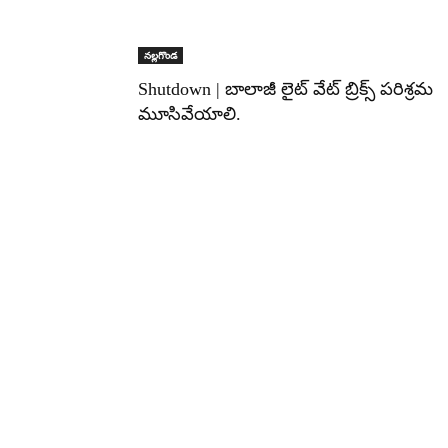
నల్లగొండ
Shutdown | బాలాజీ లైట్ వేట్ బ్రిక్స్ పరిశ్రమ
మూసివేయాలి.