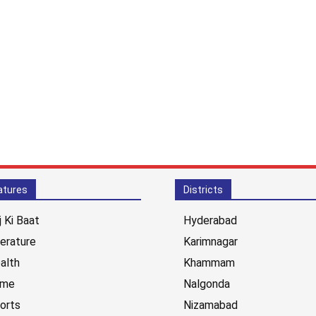
atures
Districts
j Ki Baat
Hyderabad
terature
Karimnagar
alth
Khammam
ime
Nalgonda
orts
Nizamabad