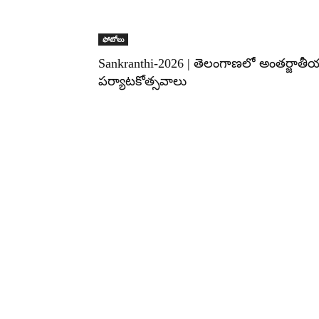
ఫోటోలు
Sankranthi-2026 | తెలంగాణలో అంతర్జాతీ
పర్యాటకోత్సవాలు