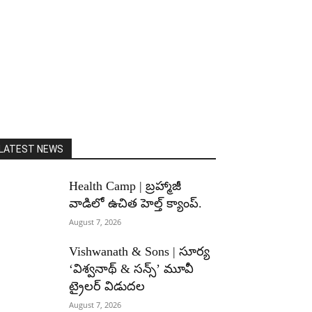
LATEST NEWS
Health Camp | బ్రహ్మాజీ
వాడిలో ఉచిత హెల్త్ క్యాంప్.
August 7, 2026
Vishwanath & Sons | సూర్య
‘విశ్వనాథ్ & సన్స్’ మూవీ
ట్రైలర్ విడుదల
August 7, 2026