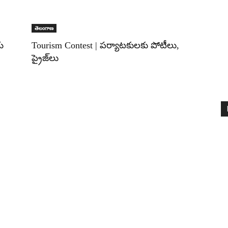
తెలంగాణ
య
Tourism Contest | పర్యాటకులకు పోటీలు,
ప్రైజ్‌లు