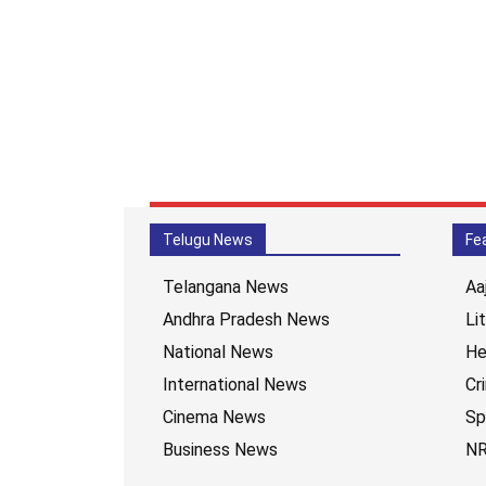
Telugu News
Fe
Telangana News
Aa
Andhra Pradesh News
Li
National News
He
International News
Cr
Cinema News
Sp
Business News
NR