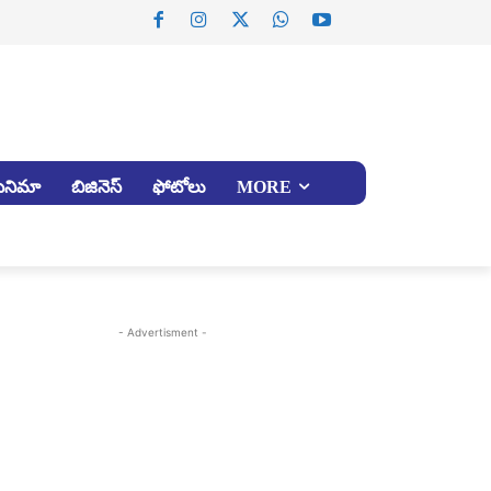
సినిమా
బిజినెస్
ఫోటోలు
MORE
- Advertisment -