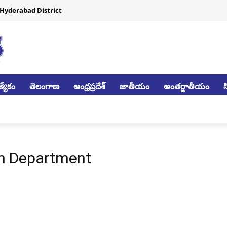
Hyderabad District
్యేకం
తెలంగాణ
ఆంధ్రప్రదేశ్
జాతీయం
అంతర్జాతీయం
m Department