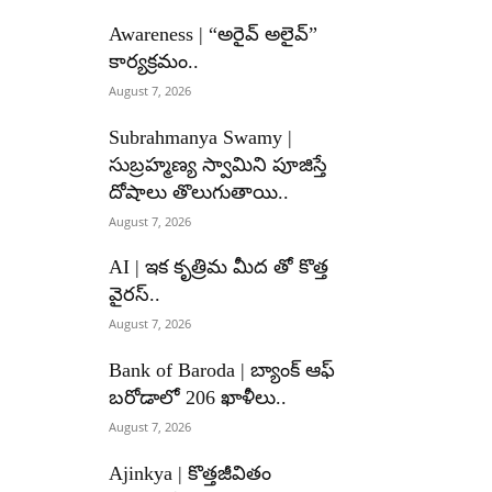
Awareness | “అరైవ్ అలైవ్”
కార్యక్రమం..
August 7, 2026
Subrahmanya Swamy |
సుబ్రహ్మణ్య స్వామిని పూజిస్తే
దోషాలు తొలుగుతాయి..
August 7, 2026
AI | ఇక కృత్రిమ మీద తో కొత్త
వైరస్..
August 7, 2026
Bank of Baroda | బ్యాంక్‌ ఆఫ్‌
బరోడాలో 206 ఖాళీలు..
August 7, 2026
Ajinkya | కొత్తజీవితం