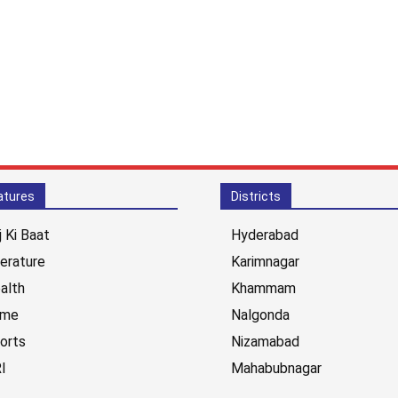
atures
Districts
j Ki Baat
Hyderabad
terature
Karimnagar
alth
Khammam
ime
Nalgonda
orts
Nizamabad
I
Mahabubnagar