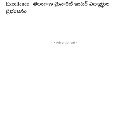
Excellence | తెలంగాణ మైనారిటీ ఇంటర్ విద్యార్థుల
ప్రభంజనం
- Advertisment -