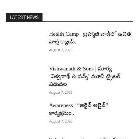
LATEST NEWS
Health Camp | బ్రహ్మాజీ వాడిలో ఉచిత
హెల్త్ క్యాంప్.
August 7, 2026
Vishwanath & Sons | సూర్య
‘విశ్వనాథ్ & సన్స్’ మూవీ ట్రైలర్
విడుదల
August 7, 2026
Awareness | “అరైవ్ అలైవ్”
కార్యక్రమం..
August 7, 2026