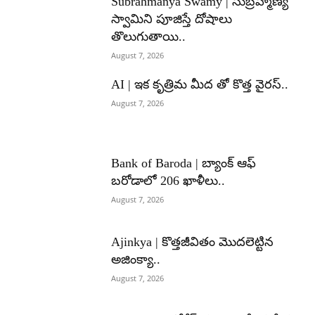
Subrahmanya Swamy | సుబ్రహ్మణ్య
స్వామిని పూజిస్తే దోషాలు
తొలుగుతాయి..
August 7, 2026
AI | ఇక కృత్రిమ మీద తో కొత్త వైరస్..
August 7, 2026
Bank of Baroda | బ్యాంక్‌ ఆఫ్‌
బరోడాలో 206 ఖాళీలు..
August 7, 2026
Ajinkya | కొత్తజీవితం మొదలెట్టిన
అజింక్యా..
August 7, 2026