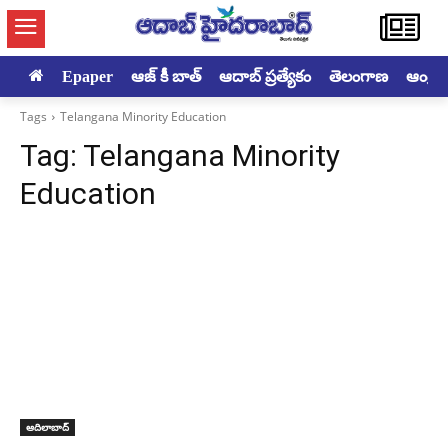
Epaper
ఆజ్ కీ బాత్
ఆదాబ్ ప్రత్యేకం
తెలంగాణ
ఆంధ్రప్ర
Tags
Telangana Minority Education
Tag:
Telangana Minority
Education
ఆదిలాబాద్