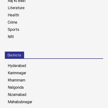
Aaj Ki Baat
Literature
Health
Crime
Sports
NRI
Districts
Hyderabad
Karimnagar
Khammam
Nalgonda
Nizamabad
Mahabubnagar