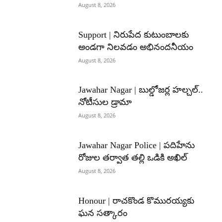
August 8, 2026
Support | నిరుపేద కుటుంబాలకు
అండగా నిలవడం అభినందనీయం
August 8, 2026
Jawahar Nagar | బుల్డోజర్ల హల్చల్..
నోటీసుల డ్రామా
August 8, 2026
Jawahar Nagar Police | పదిహేను
రోజుల తర్వాత తల్లి ఒడికి అఖిల్
August 8, 2026
Honour | రాచకొండ కొమురయ్యకు
ఘన సత్కారం