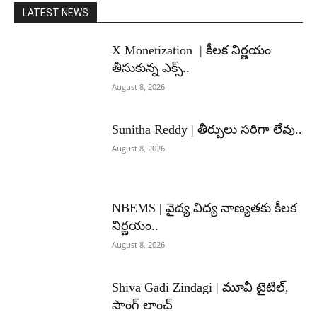
LATEST NEWS
X Monetization | కీలక నిర్ణయం
తీసుకున్న ఎక్స్..
August 8, 2026
Sunitha Reddy | తీర్పులు సరిగా లేవు..
August 8, 2026
NBEMS | వైద్య విద్య నాణ్యతకు కీలక
నిర్ణయం..
August 8, 2026
Shiva Gadi Zindagi | మూవీ టైటిల్,
సాంగ్ లాంచ్