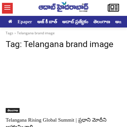
Epaper
ఆజ్ కీ బాత్
ఆదాబ్ ప్రత్యేకం
తెలంగాణ
ఆంధ్రప్ర
Tags
Telangana brand image
Tag:
Telangana brand image
తెలంగాణ
Telangana Rising Global Summit | ప్రధాని మోదీని