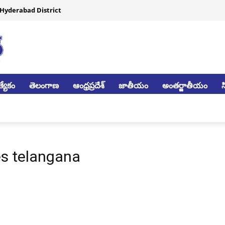
Hyderabad District
్యేకం
తెలంగాణ
ఆంధ్రప్రదేశ్
జాతీయం
అంతర్జాతీయం
es telangana