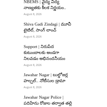
NBEMS | వైద్య విద్య
నాణ్యతకు కీలక నిర్ణయం..
August 8, 2026
Shiva Gadi Zindagi | మూవీ
టైటిల్, సాంగ్ లాంచ్
August 8, 2026
Support | నిరుపేద
కుటుంబాలకు అండగా
నిలవడం అభినందనీయం
August 8, 2026
Jawahar Nagar | బుల్డోజర్ల
హల్చల్.. నోటీసుల డ్రామా
August 8, 2026
Jawahar Nagar Police |
పదిహేను రోజుల తర్వాత తల్లి