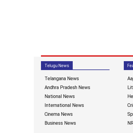
Telugu News
Fe
Telangana News
Aa
Andhra Pradesh News
Li
National News
He
International News
Cr
Cinema News
Sp
Business News
NR