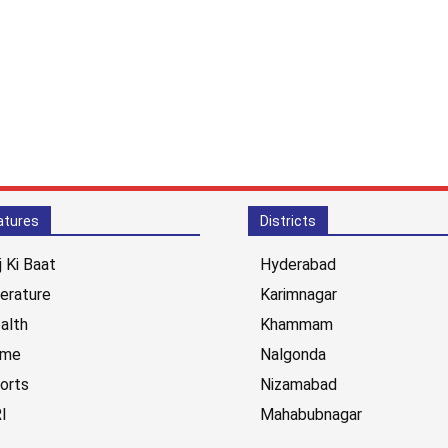
atures
Districts
j Ki Baat
Hyderabad
terature
Karimnagar
alth
Khammam
ime
Nalgonda
orts
Nizamabad
I
Mahabubnagar