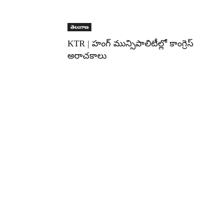
తెలంగాణ
KTR | హంగ్ మున్సిపాలిటీల్లో కాంగ్రెస్
అరాచకాలు