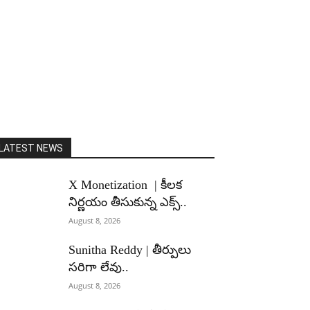
LATEST NEWS
X Monetization | కీలక
నిర్ణయం తీసుకున్న ఎక్స్..
August 8, 2026
Sunitha Reddy | తీర్పులు
సరిగా లేవు..
August 8, 2026