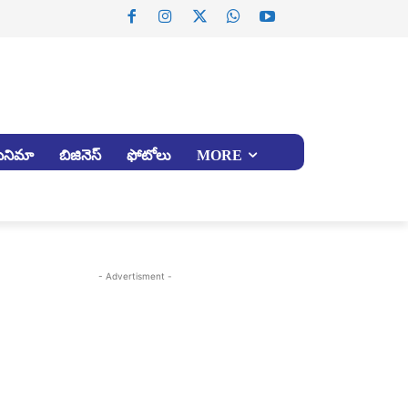
సినిమా
బిజినెస్
ఫోటోలు
MORE
- Advertisment -