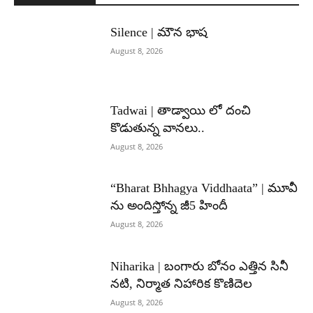
Silence | మౌన భాష
August 8, 2026
Tadwai | తాడ్వాయి లో దంచి
కొడుతున్న వానలు..
August 8, 2026
“Bharat Bhhagya Viddhaata” | మూవీ
ను అందిస్తోన్న జీ5 హిందీ
August 8, 2026
Niharika | బంగారు బోనం ఎత్తిన సినీ
నటి, నిర్మాత నిహారిక కొణిదెల
August 8, 2026