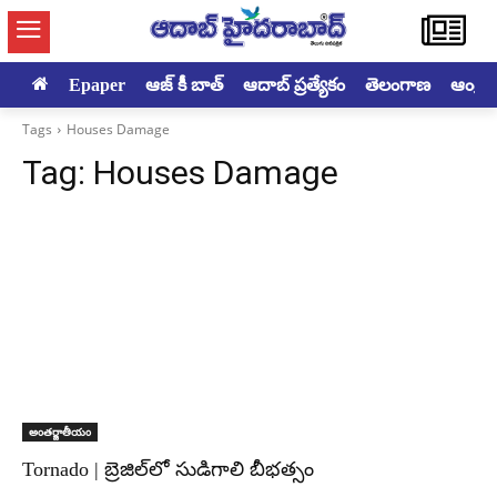
Epaper
ఆజ్ కీ బాత్
ఆదాబ్ ప్రత్యేకం
తెలంగాణ
ఆంధ్రప్ర
Tags
Houses Damage
Tag:
Houses Damage
అంతర్జాతీయం
Tornado | బ్రెజిల్‌లో సుడిగాలి బీభత్సం