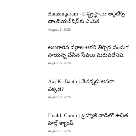
Batasingaram | రాష్ట్రస్థాయి అథ్లెటిక్స్
ఛాంపియన్‌షిప్‌కు ఎంపిక
August 8, 2026
అణగారిన వర్గాల ఆకలి తీర్చిన పండుగ
సాయన్న చేసిన సేవలు మరువలేనివి.
August 8, 2026
Aaj Ki Baath | నేతన్నకు ఆసరా
ఎక్కడ?
August 8, 2026
Health Camp | బ్రహ్మాజీ వాడిలో ఉచిత
హెల్త్ క్యాంప్.
August 7, 2026