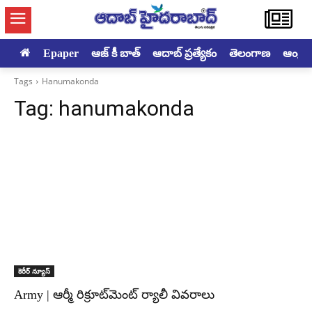
Epaper
ఆజ్ కీ బాత్
ఆదాబ్ ప్రత్యేకం
తెలంగాణ
ఆంధ్రప్ర
Tags
Hanumakonda
Tag:
hanumakonda
కెరీర్ న్యూస్
Army | ఆర్మీ రిక్రూట్‌మెంట్ ర్యాలీ వివరాలు