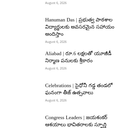
August 6, 2026
Hanuman Das | ప్రభుత్వ పాఠశాల
విద్యార్థులకు అవసరమైన సహాయం
అందిస్తాం
August 6, 2026
Aliabad | రూ.6 లక్షలతో యూజీడీ
నిర్మాణ పనులకు శ్రీకారం
August 6, 2026
Celebrations | సైధోనీ గడ్డ తండలో
ఘనంగా తీజ్ ఉత్సవాలు
August 6, 2026
Congress Leaders | జయశంకర్
ఆశయాలు భావితరాలకు స్ఫూర్తి