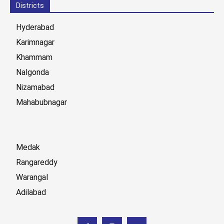
Districts
Hyderabad
Karimnagar
Khammam
Nalgonda
Nizamabad
Mahabubnagar
Medak
Rangareddy
Warangal
Adilabad