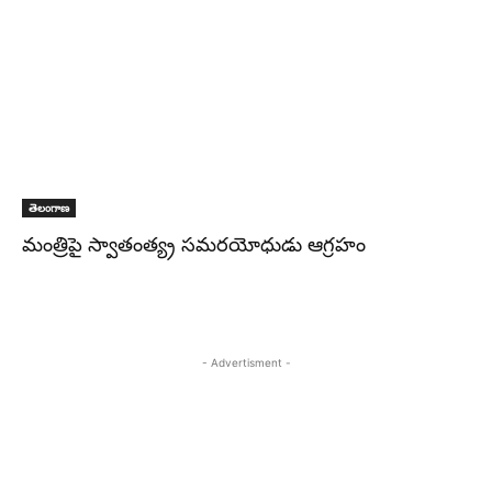
తెలంగాణ
మంత్రిపై స్వాతంత్య్ర సమరయోధుడు ఆగ్రహం
- Advertisment -