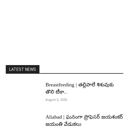
LATEST NEWS
Breastfeeding | తల్లిపాలే శిశువుకు
తొలి టీకా..
August 6, 2026
Aliabad | ఘనంగా ప్రొఫెసర్ జయశంకర్
జయంతి వేడుకలు