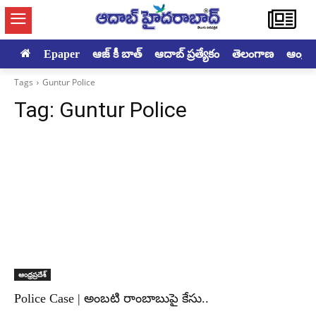
Epaper
ఆజ్ కీ బాత్
ఆదాబ్ ప్రత్యేకం
తెలంగాణ
ఆంధ్రప్ర
Tags
Guntur Police
Tag:
Guntur Police
ఆంధ్రప్రదేశ్
Police Case | అంబటి రాంబాబుపై కేసు..