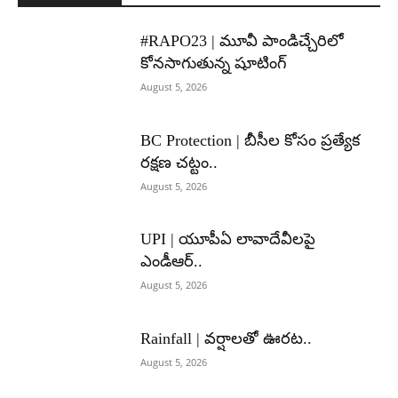
#RAPO23 | మూవీ పాండిచ్చేరిలో
కోనసాగుతున్న షూటింగ్
August 5, 2026
BC Protection | బీసీల కోసం ప్రత్యేక
రక్షణ చట్టం..
August 5, 2026
UPI | యూపీఏ లావాదేవీలపై
ఎండీఆర్..
August 5, 2026
Rainfall | వర్షాలతో ఊరట..
August 5, 2026