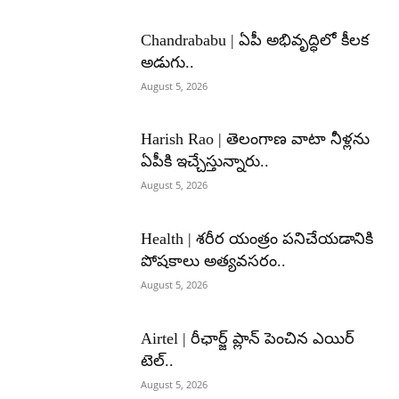
Chandrababu | ఏపీ అభివృద్ధిలో కీలక
అడుగు..
August 5, 2026
Harish Rao | తెలంగాణ వాటా నీళ్లను
ఏపీకి ఇచ్చేస్తున్నారు..
August 5, 2026
Health | శరీర యంత్రం పనిచేయడానికి
పోషకాలు అత్యవసరం..
August 5, 2026
Airtel | రీఛార్జ్ ప్లాన్ పెంచిన ఎయిర్
టెల్..
August 5, 2026