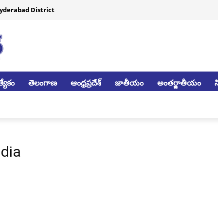
yderabad District
్యేకం
తెలంగాణ
ఆంధ్రప్రదేశ్
జాతీయం
అంతర్జాతీయం
dia