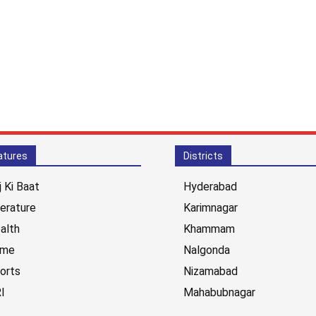
atures
Districts
j Ki Baat
Hyderabad
terature
Karimnagar
alth
Khammam
ime
Nalgonda
orts
Nizamabad
I
Mahabubnagar