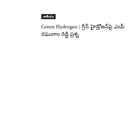
జాతీయం
Green Hydrogen | గ్రీన్ హైడ్రోజన్‌పై ఎంపీ
రఘురాం రెడ్డి ప్రశ్న