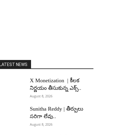
LATEST NEWS
X Monetization | కీలక
నిర్ణయం తీసుకున్న ఎక్స్..
August 8, 2026
Sunitha Reddy | తీర్పులు
సరిగా లేవు..
August 8, 2026