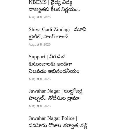
NBEMS | వైద్య విద్య
నాణ్యతకు కీలక నిర్ణయం..
August 8, 2026
Shiva Gadi Zindagi | మూవీ
టైటిల్, సాంగ్ లాంచ్
August 8, 2026
Support | నిరుపేద
కుటుంబాలకు అండగా
నిలవడం అభినందనీయం
August 8, 2026
Jawahar Nagar | బుల్డోజర్ల
హల్చల్.. నోటీసుల డ్రామా
August 8, 2026
Jawahar Nagar Police |
పదిహేను రోజుల తర్వాత తల్లి