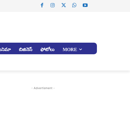
సినిమా
బిజినెస్
ఫోటోలు
MORE
- Advertisment -