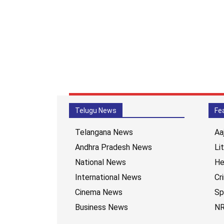
Telugu News
Fe
Telangana News
Aa
Andhra Pradesh News
Li
National News
He
International News
Cr
Cinema News
Sp
Business News
NR