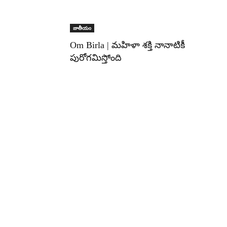
జాతీయం
Om Birla | మహిళా శక్తి నానాటికీ
పురోగమిస్తోంది