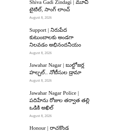
Shiva Gadi Zindagi | మూవీ
టైటిల్, సాంగ్ లాంచ్
August 8, 2026
Support | నిరుపేద
కుటుంబాలకు అండగా
నిలవడం అభినందనీయం
August 8, 2026
Jawahar Nagar | బుల్డోజర్ల
హల్చల్.. నోటీసుల డ్రామా
August 8, 2026
Jawahar Nagar Police |
పదిహేను రోజుల తర్వాత తల్లి
ఒడికి అఖిల్
August 8, 2026
Honour | రాచకొండ