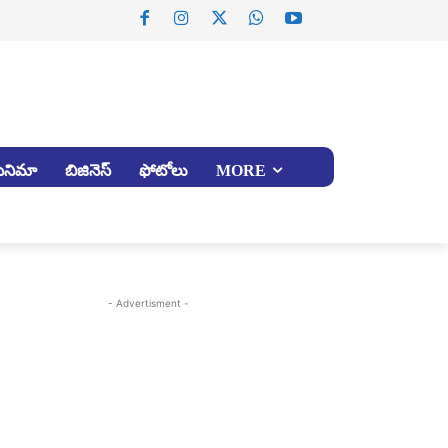
సినిమా
బిజినెస్
ఫోటోలు
MORE
- Advertisment -