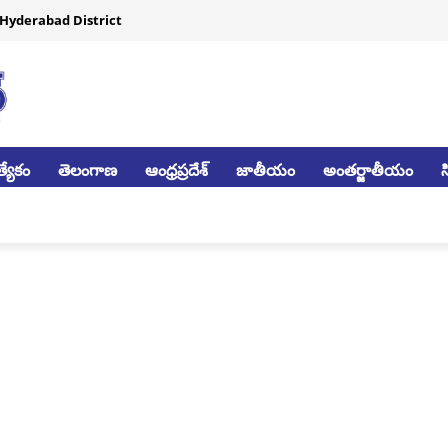
Hyderabad District
్యేకం
తెలంగాణ
ఆంధ్రప్రదేశ్
జాతీయం
అంతర్జాతీయం