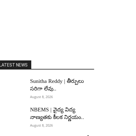
LATEST NEWS
Sunitha Reddy | తీర్పులు
సరిగా లేవు..
August 8, 2026
NBEMS | వైద్య విద్య
నాణ్యతకు కీలక నిర్ణయం..
August 8, 2026