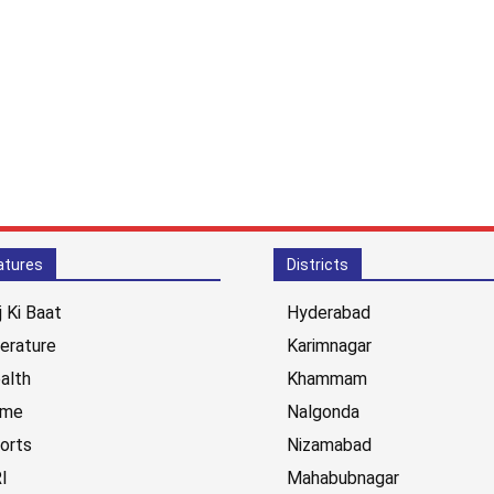
atures
Districts
j Ki Baat
Hyderabad
terature
Karimnagar
alth
Khammam
ime
Nalgonda
orts
Nizamabad
I
Mahabubnagar