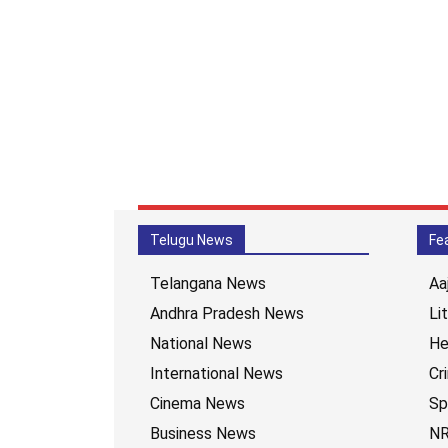
Telugu News
Fe
Telangana News
Aa
Andhra Pradesh News
Li
National News
He
International News
Cr
Cinema News
Sp
Business News
NR