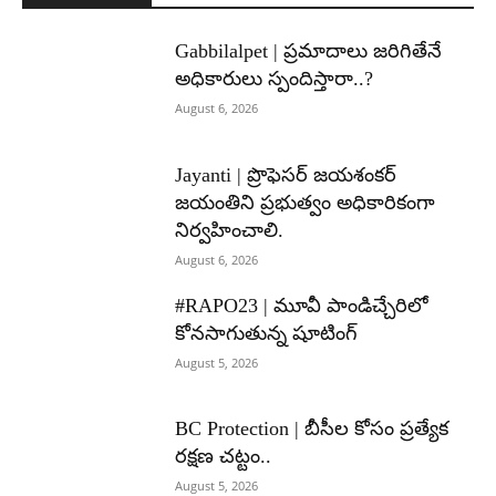
Gabbilalpet | ప్రమాదాలు జరిగితేనే
అధికారులు స్పందిస్తారా..?
August 6, 2026
Jayanti | ప్రొఫెసర్ జయశంకర్
జయంతిని ప్రభుత్వం అధికారికంగా
నిర్వహించాలి.
August 6, 2026
#RAPO23 | మూవీ పాండిచ్చేరిలో
కోనసాగుతున్న షూటింగ్
August 5, 2026
BC Protection | బీసీల కోసం ప్రత్యేక
రక్షణ చట్టం..
August 5, 2026