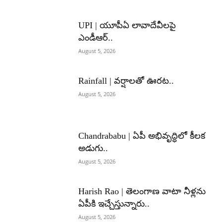
UPI | యూపీఏ లావాదేవీలపై
ఎండీఆర్..
August 5, 2026
Rainfall | వర్షాలతో ఊరట..
August 5, 2026
Chandrababu | ఏపీ అభివృద్ధిలో కీలక
అడుగు..
August 5, 2026
Harish Rao | తెలంగాణ వాటా నీళ్లను
ఏపీకి ఇచ్చేస్తున్నారు..
August 5, 2026