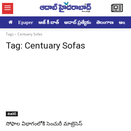
Epaper
ఆజ్ కీ బాత్
ఆదాబ్ ప్రత్యేకం
తెలంగాణ
ఆంధ్రప్ర
Tags
Centuary Sofas
Tag:
Centuary Sofas
బిజినెస్
సోఫాల విభాగంలోకి సెంచురీ మాట్రెసెస్‌