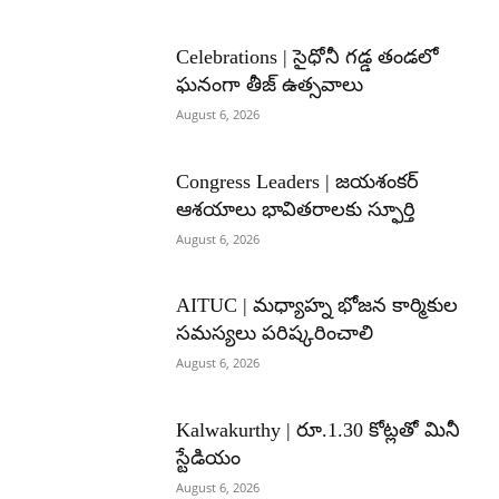
Celebrations | సైధోనీ గడ్డ తండలో
ఘనంగా తీజ్ ఉత్సవాలు
August 6, 2026
Congress Leaders | జయశంకర్
ఆశయాలు భావితరాలకు స్ఫూర్తి
August 6, 2026
AITUC | మధ్యాహ్న భోజన కార్మికుల
సమస్యలు పరిష్కరించాలి
August 6, 2026
Kalwakurthy | రూ.1.30 కోట్లతో మినీ
స్టేడియం
August 6, 2026