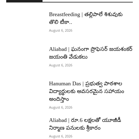
Breastfeeding | తల్లిపాలే శిశువుకు
తొలి టీకా..
August 6, 2026
Aliabad | ఘనంగా ప్రొఫెసర్ జయశంకర్
జయంతి వేడుకలు
August 6, 2026
Hanuman Das | ప్రభుత్వ పాఠశాల
విద్యార్థులకు అవసరమైన సహాయం
అందిస్తాం
August 6, 2026
Aliabad | రూ.6 లక్షలతో యూజీడీ
నిర్మాణ పనులకు శ్రీకారం
August 6, 2026