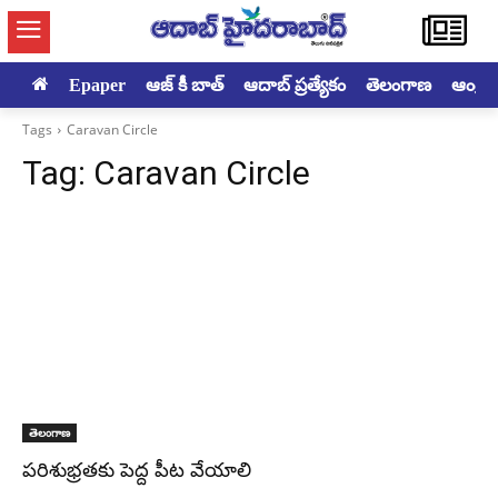
Epaper
ఆజ్ కీ బాత్
ఆదాబ్ ప్రత్యేకం
తెలంగాణ
ఆంధ్రప్ర
Tags
Caravan Circle
Tag:
Caravan Circle
తెలంగాణ
పరిశుభ్రతకు పెద్ద పీట వేయాలి