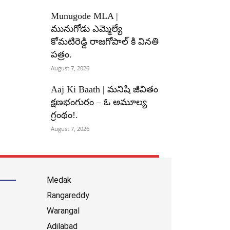
Munugode MLA |
మునుగోడు ఎమ్మెల్యే
కోమటిరెడ్డి రాజగోపాల్ కి వినతి
పత్రం.
August 7, 2026
Aaj Ki Baath | మనిషి జీవితం
క్షణభంగురం – ఓ అమూల్య
గ్రంథం!.
August 7, 2026
Medak
Rangareddy
Warangal
Adilabad