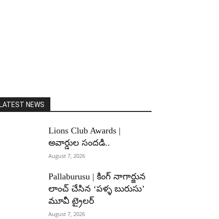
LATEST NEWS
Lions Club Awards |
అవార్డుల సందడి..
August 7, 2026
Pallaburusu | కింగ్ నాగార్జున
లాంచ్ చేసిన ‘పళ్ళ బురుసు’
మూవీ ట్రైలర్
August 7, 2026