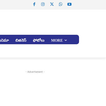
సినిమా
బిజినెస్
ఫోటోలు
MORE
- Advertisment -