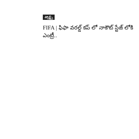
స్పోర్ట్స్
FIFA | ఫిఫా వరల్డ్ కప్ లో నాకౌట్ స్టేజ్ లోకి
ఎంట్రీ..