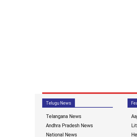
Telugu News
Fe
Telangana News
Aa
Andhra Pradesh News
Li
National News
He