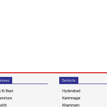
atures
Districts
j Ki Baat
Hyderabad
terature
Karimnagar
alth
Khammam