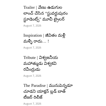
Trailer | వేణు ఉడుగుల
లాంచ్ చేసిన “స్టువర్టుపురం
స్టూడెంట్స్” మూవీ ట్రైలర్
August 7, 2026
Inspiration | జీవితం మళ్లీ
మళ్ళీ రాదు… !
August 7, 2026
Tribute | విశ్వజనీయ
మహాత్ముడు విశ్వకవి
రవీంద్రుడు
August 7, 2026
The Paradise | మునుపెన్నడూ
చూడని యాక్షన్ బ్లడ్ బాత్
టీజర్ రిలీజ్
August 7, 2026