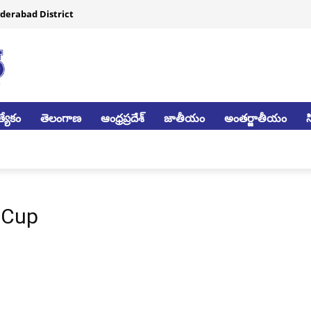
derabad District
్యేకం
తెలంగాణ
ఆంధ్రప్రదేశ్
జాతీయం
అంతర్జాతీయం
 Cup