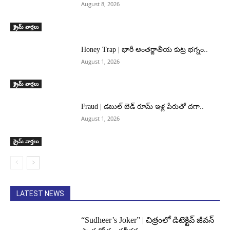
August 8, 2026
క్రైమ్ వార్తలు
Honey Trap | భారీ అంతర్జాతీయ కుట్ర భగ్నం..
August 1, 2026
క్రైమ్ వార్తలు
Fraud | డబుల్ బెడ్ రూమ్ ఇళ్ల పేరుతో దగా..
August 1, 2026
క్రైమ్ వార్తలు
LATEST NEWS
“Sudheer’s Joker” | చిత్రంలో డిటెక్టివ్ జీవన్