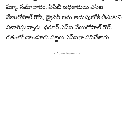
పక్కా సమాచారం. ఏసీబీ అధికారులు ఎస్‌ఐ
వేణుగోపాల్‌ గౌడ్‌, డ్రైవర్‌ లను అదుపులోకి తీసుకుని
విచారిస్తున్నారు. ధ‌రూర్‌ ఎస్‌ఐ వేణుగోపాల్‌ గౌడ్‌
గతంలో తాండూరు పట్టణ ఎస్‌ఐగా పనిచేశారు.
- Advertisement -