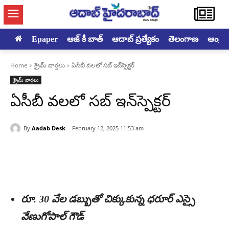
Epaper
ఆజ్ కీ బాత్
ఆదాబ్ ప్రత్యేకం
తెలంగాణ
ఆంధ్రప్ర
Home
క్రైమ్ వార్తలు
ఏసీబీ వలలో సబ్ ఇన్‌స్పెక్ట‌ర్
క్రైమ్ వార్తలు
ఏసీబీ వలలో సబ్ ఇన్‌స్పెక్ట‌ర్
By
Aadab Desk
February 12, 2025 11:53 am
రూ. 30 వేల డబ్బుతో చిక్కుకున్న ధరూర్‌ ఎస్సై
వేణుగోపాల్‌ గౌడ్‌