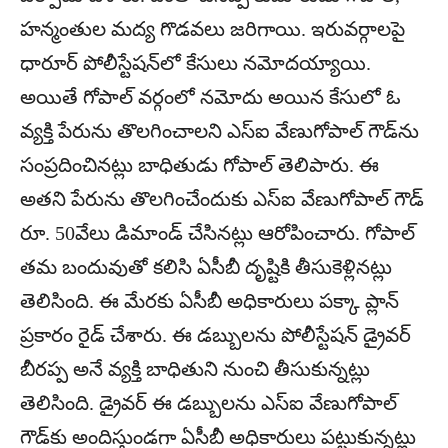
హన్మంతుల మద్య గొడవలు జరిగాయి. ఇరువర్గాలపై
ధారూర్‌ పోలీస్టేషన్‌లో కేసులు నమోదయ్యాయి.
అయితే గోపాల్‌ వర్గంలో నమోదు అయిన కేసులో ఓ
వ్యక్తి పేరును తొలగించాలని ఎస్‌ఐ వేణుగోపాల్‌ గౌడ్‌ను
సంప్రదించినట్లు బాధితుడు గోపాల్‌ తెలిపారు. ఈ
అతని పేరును తొలగించేందుకు ఎస్‌ఐ వేణుగోపాల్‌ గౌడ్‌
రూ. 50వేలు డిమాండ్‌ చేసినట్లు ఆరోపించారు. గోపాల్‌
తమ బందువుతో కలిసి ఏసీబీ దృష్టికి తీసుకెళ్లినట్లు
తెలిసింది. ఈ మేరకు ఏసీబీ అధికారులు పక్కా ప్లాన్‌
ప్రకారం రైడ్‌ చేశారు. ఈ డబ్బులను పోలీస్టేషన్‌ డ్రైవర్‌
బీరప్ప అనే వ్యక్తి బాధితుని నుంచి తీసుకున్నట్లు
తెలిసింది. డ్రైవర్‌ ఈ డబ్బులను ఎస్‌ఐ వేణుగోపాల్‌
గౌడ్‌కు అందిస్తుండగా ఏసీబీ అధికారులు పట్టుకున్నట్లు