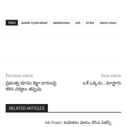
TAGS
aadab hyderabad
aadabnews
acb
bribe
latest news
Previous article
Next article
ప్రభుత్వ భూమి కబ్జా దారులపై
ఒకే ఒక్కడు.. మాస్టారు
కఠిన చర్యలు తప్పవు
RELATED ARTICLES
Job Fraud | మహిళను మోసం చేసిన ఏజెన్సీ..