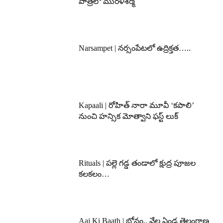
పాత్రలో మురళీశర్మ
Narsampet | నర్సంపేటలో ఉద్రిక్తత…..
Kapaali | రోహిత్ నారా మూవీ ‘కపాలి’
నుంచి హన్సిక మోత్వాని ఫస్ట్ లుక్
Rituals | పల్లె గడ్డ తండాలో క్షుద్ర పూజల
కలకలం…
Aaj Ki Baath | బోనం.. వేల ఏండ్ల తెలంగాణ