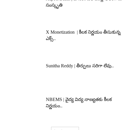
సంస్కృతి
X Monetization | కీలక నిర్ణయం తీసుకున్న
ఎక్స్..
Sunitha Reddy | తీర్పులు సరిగా లేవు..
NBEMS | వైద్య విద్య నాణ్యతకు కీలక
నిర్ణయం..