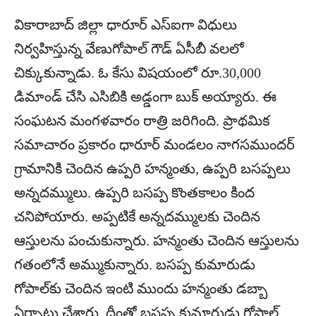
వికారాబాద్‌ జిల్లా ధారూర్‌ ఎస్‌ఐగా విధులు
నిర్వహిస్తున్న వేణుగోపాల్‌ గౌడ్‌ ఏసీబీ వలలో
చిక్కుకున్నాడు. ఓ కేసు విషయంలో రూ.30,000
డిమాండ్‌ చేసి ఎసిబికి అడ్డంగా బుక్‌ అయ్యారు. ఈ
సంఘటన మంగళవారం రాత్రి జరిగింది. ప్రాథమిక
సమాచారం ప్రకారం ధారూర్‌ మండలం నాగసముందర్‌
గ్రామానికి చెందిన ఉప్పరి హన్మంతు, ఉప్పరి బసప్పలు
అన్నదమ్ములు. ఉప్పరి బసప్ప కొంతకాలం కింద
చనిపోయారు. అప్పటికే అన్నదమ్ములకు చెందిన
ఆస్తులను పంచుకున్నారు. హన్మంతు చెందిన ఆస్తులను
గతంలోనే అమ్ముకున్నారు. బసప్ప కుమారుడు
గోపాల్‌కు చెందిన ఇంటి ముందు హన్మంతు డబ్బా
ఏర్పాటు చేశారు. దీంతో బసప్ప కుమారుడు గోపాల్‌,