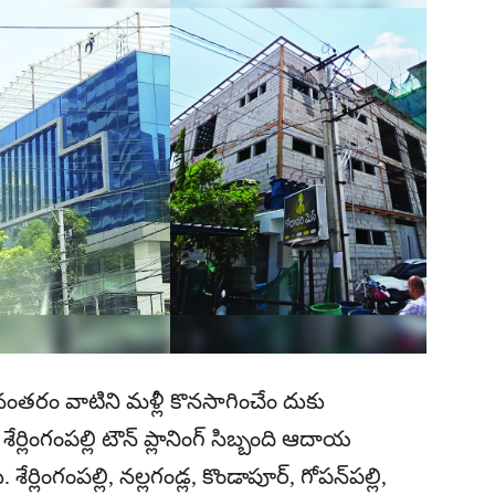
అనంతరం వాటిని మళ్లీ కొనసాగించేం దుకు
ేర్లింగంపల్లి టౌన్ ప్లానింగ్ సిబ్బంది ఆదాయ
ర్లింగంపల్లి, నల్లగండ్ల, కొండాపూర్, గోపన్‌పల్లి,