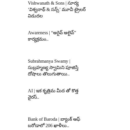
Vishwanath & Sons | సూర్య
‘విశ్వనాథ్ & సన్స్’ మూవీ ట్రైలర్
విడుదల
Awareness | “అరైవ్ అలైవ్”
కార్యక్రమం..
Subrahmanya Swamy |
సుబ్రహ్మణ్య స్వామిని పూజిస్తే
దోషాలు తొలుగుతాయి..
AI | ఇక కృత్రిమ మీద తో కొత్త
వైరస్..
Bank of Baroda | బ్యాంక్‌ ఆఫ్‌
బరోడాలో 206 ఖాళీలు..