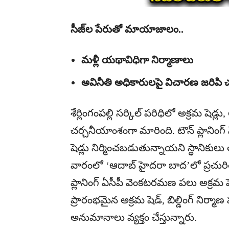
సీజ్‌ల పేరుతో మాయాజాలం..
మళ్లీ యథావిధిగా నిర్మాణాలు
అవినీతి అధికారులపై విచారణ జరిపి చ
శేర్లింగంపల్లి సర్కిల్ పరిధిలో అక్రమ షె
చర్చనీయాంశంగా మారింది. టౌన్ ప్లానింగ్
షెడ్లు నిర్మించబడుతున్నాయని స్థానికుల
వారంలో ‘ఆదాబ్ హైదరా బాద’లో ప్రచురితమై
ప్లానింగ్ ఏసీపీ వెంకటరమణ పలు అక్రమ షెడ
ప్రారంభమైన అక్రమ షెడ్, బిల్డింగ్ నిర్
అనుమానాలు వ్యక్తం చేస్తున్నారు.