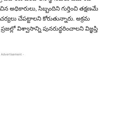
ిన అధికారులు, సిబ్బందిని గుర్తించి తక్షణమే
్యలు చేపట్టాలని కోరుతున్నారు. అక్రమ
జల్లో విశ్వాసాన్ని పునరుద్ధరించాలని విజ్ఞప్తి
 Advertisement -