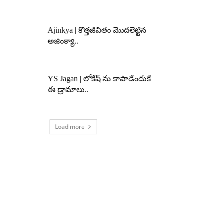
Ajinkya | కొత్తజీవితం మొదలెట్టిన
అజింక్యా..
YS Jagan | లోకేష్ ను కాపాడేందుకే
ఈ డ్రామాలు..
Load more