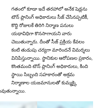
గతంలో కూడా ఇదే తరహాలో అనేక షెడ్లను
టౌన్ ప్లానింగ్ అధికారులు సీజ్ చేసినప్పటికీ,
కొద్ది రోజులకే తిరిగి నిర్మాణ పనులు
యథావిధిగా కొనసాగాయని వారు
చెబుతున్నారు. దీంతో సీజ్ ప్రక్రియ కేవలం
కంటి తుడుపు చర్యగా మారిందనే విమర్శలు
వినిపిస్తున్నాయి. స్థానికుల ఆరోపణల ప్రకారం,
కొంతమంది టౌన్ ప్లానింగ్ అధికారులు, కింది
స్థాయి సిబ్బంది సహకారంతో అక్రమ
నిర్మాణాల యజమానులతో కుమ్మక్కై
తమవుతున్నాయి.