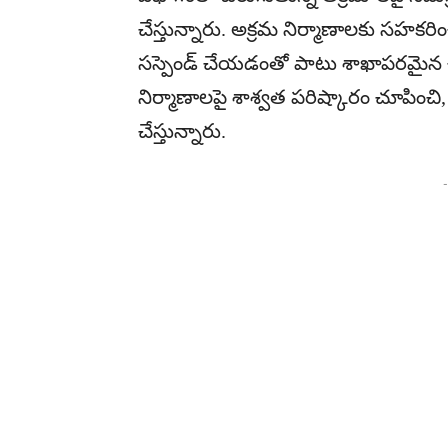
చేస్తున్నారు. అక్రమ నిర్మాణాలకు సహకరించ
సస్పెండ్ చేయడంతో పాటు శాఖాపరమైన చర
నిర్మాణాలపై శాశ్వత పరిష్కారం చూపించి, ప్ర
చేస్తున్నారు.
-