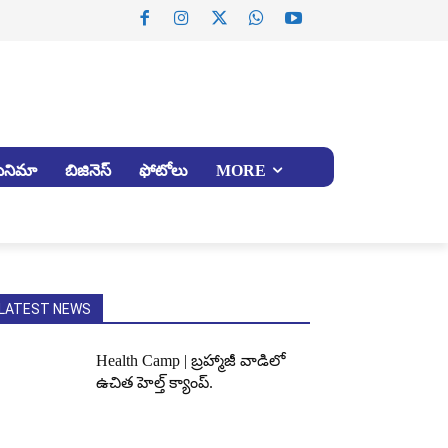
సినిమా
బిజినెస్
ఫోటోలు
MORE
LATEST NEWS
Health Camp | బ్రహ్మాజీ వాడిలో
ఉచిత హెల్త్ క్యాంప్.