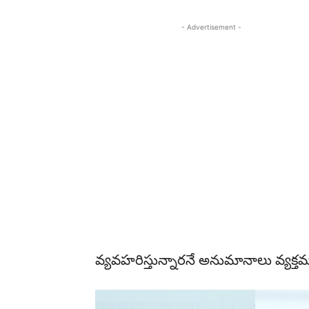
- Advertisement -
వ్యవహరిస్తున్నారనే అనుమానాలు వ్యక్