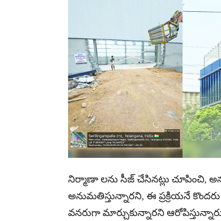
నిర్మాణా లను సీజ్ చేసినట్లు చూపించి, 
అనుమతిస్తున్నారని, ఈ ప్రక్రియనే కొందరు శ
వనరుగా మార్చుకున్నారని ఆరోపిస్తున్నారు. శే