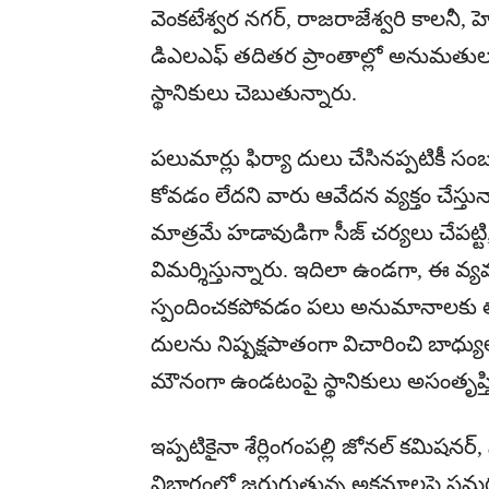
వెంకటేశ్వర నగర్, రాజరాజేశ్వరి కాలనీ, హెచ్
డిఎలఎఫ్ తదితర ప్రాంతాల్లో అనుమతులక
స్థానికులు చెబుతున్నారు.
పలుమార్లు ఫిర్యా దులు చేసినప్పటికీ సం
కోవడం లేదని వారు ఆవేదన వ్యక్తం చేస్తున
మాత్రమే హడావుడిగా సీజ్ చర్యలు చేపట్టి,
విమర్శిస్తున్నారు. ఇదిలా ఉండగా, ఈ వ్య
స్పందించకపోవడం పలు అనుమానాలకు తావిస్
దులను నిష్పక్షపాతంగా విచారించి బాధ్యు
మౌనంగా ఉండటంపై స్థానికులు అసంతృప్తి వ్
ఇప్పటికైనా శేర్లింగంపల్లి జోనల్ కమిషనర్, స
విభాగంలో జరుగుతున్న అక్రమాలపై సమగ్