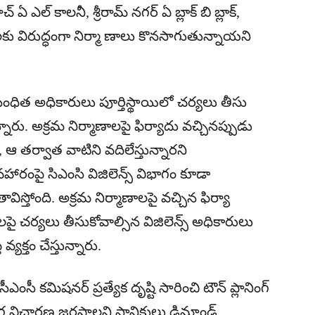
 ఏ ఎల్ కాలనీ, శ్రీరామ్ నగర్ ఏ బ్లాక్ బి బ్లాక్,
ు విరుద్ధంగా నిర్మా ణాలు కొనసాగుతున్నాయని
బంధిత అధికారులు పూర్తిస్థాయిలో చర్యలు తీసు
్నారు. అక్రమ నిర్మాణాలపై ఫిర్యాదు వచ్చినప్పుడు
 ఆ తర్వాత వాటిని వదిలేస్తున్నారని
వహారంపై సిఎంసి విజిలెన్స్ విభాగం కూడా
తోంది. అక్రమ నిర్మాణాలపై వచ్చిన ఫిర్యా
లపై చర్యలు తీసుకోవాల్సిన విజిలెన్స్ అధికారులు
యక్తం చేస్తున్నారు.
ీఎంసీ కమిషనర్ ప్రత్యేక దృష్టి సారించి టౌన్ ప్లానింగ్
ర విచారణ జరపాలని స్థానికులు డిమాండ్