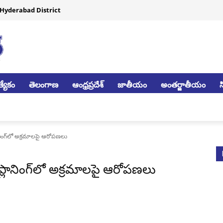
Hyderabad District
్యేకం
తెలంగాణ
ఆంధ్రప్రదేశ్
జాతీయం
అంతర్జాతీయం
్లానింగ్‌లో అక్రమాలపై ఆరోపణలు
ౌన్ ప్లానింగ్‌లో అక్రమాలపై ఆరోపణలు