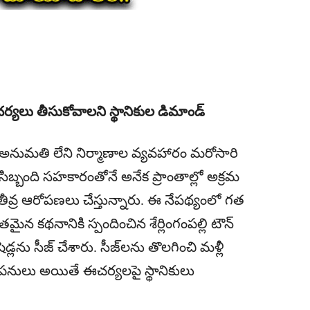
ర్యలు తీసుకోవాలని స్థానికుల డిమాండ్
డ్లు, అనుమతి లేని నిర్మాణాల వ్యవహారం మరోసారి
 సిబ్బంది సహకారంతోనే అనేక ప్రాంతాల్లో అక్రమ
ు తీవ్ర ఆరోపణలు చేస్తున్నారు. ఈ నేపథ్యంలో గత
న కథనానికి స్పందించిన శేర్లింగంపల్లి టౌన్
్లను సీజ్ చేశారు. సీజ్‌లను తొలగించి మళ్లీ
మాణ పనులు అయితే ఈచర్యలపై స్థానికులు