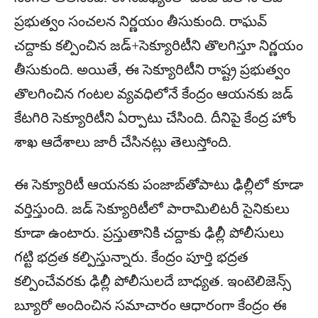
ప్రభుత్వం సంచలన నిర్ణయం తీసుకుంది. రాఘవ్
చద్దాకు కల్పించిన జడ్+సెక్యూరిటీని తొలగిస్తూ నిర్ణయం
తీసుకుంది. అయితే, ఈ సెక్యూరిటీని రాష్ట్ర ప్రభుత్వం
తొలగించిన గంటల వ్యవధిలోనే కేంద్రం ఆయనకు జడ్
కేటగిరి సెక్యూరిటీని ఏర్పాటు చేసింది. దీనిపై కేంద్ర హోం
శాఖ ఆదేశాలు జారీ చేసినట్లు తెలుస్తోంది.
ఈ సెక్యూరిటీ ఆయనకు పంజాబ్‌తోపాటు ఢిల్లీలో కూడా
వర్తిస్తుంది. జడ్ సెక్యూరిటీలో పారామిలిటరీ సైనికులు
కూడా ఉంటారు. ప్రస్తుతానికి చద్దాకు ఢిల్లీ పోలీసులు
గట్టి భద్రత కల్పిస్తున్నారు. కేంద్రం పూర్తి భద్రత
కల్పించేవరకు ఢిల్లీ పోలీసులదే బాధ్యత. ఇంటెలిజెన్స్
బ్యూరో అందించిన సమాచారం ఆధారంగా కేంద్రం ఈ