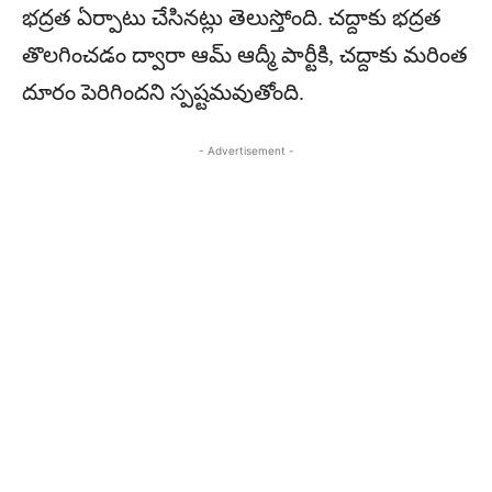
భద్రత ఏర్పాటు చేసినట్లు తెలుస్తోంది. చద్దాకు భద్రత
తొలగించడం ద్వారా ఆమ్ ఆద్మీ పార్టీకి, చద్దాకు మరింత
దూరం పెరిగిందని స్పష్టమవుతోంది.
- Advertisement -