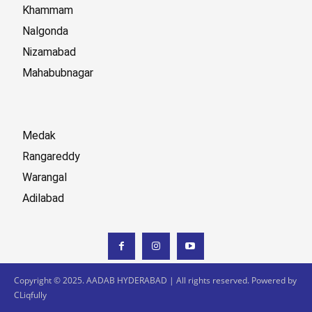
Khammam
Nalgonda
Nizamabad
Mahabubnagar
Medak
Rangareddy
Warangal
Adilabad
Copyright © 2025. AADAB HYDERABAD | All rights reserved. Powered by
CLiqfully