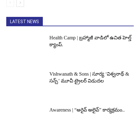
LATEST NEWS
Health Camp | బ్రహ్మాజీ వాడిలో ఉచిత హెల్త్
క్యాంప్.
Vishwanath & Sons | సూర్య ‘విశ్వనాథ్ &
సన్స్’ మూవీ ట్రైలర్ విడుదల
Awareness | “అరైవ్ అలైవ్” కార్యక్రమం..