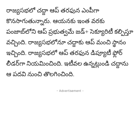
రాజ్యసభలో చద్దా ఆప్ తరఫున ఎంపీగా
కొనసాగుతున్నారు. ఆయనకు ఇంత వరకు
పంజాబ్‌లోని ఆప్ ప్రభుత్వమే జడ్+ సెక్యూరిటీ కల్పిస్తూ
వచ్చింది. రాజ్యసభలోనూ చద్దాకు ఆప్ మంచి స్థానం
ఇచ్చింది. రాజ్యసభలో ఆప్ తరఫున డిప్యూటీ ఫ్లోర్
లీడర్‌గా నియమించింది. ఇటీవల ఉన్నట్లుండి చద్దాను
ఆ పదవి నుంచి తొలగించింది.
- Advertisement -