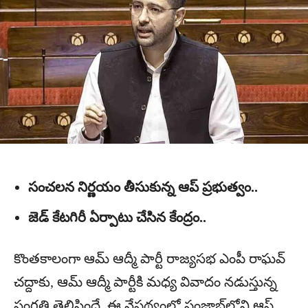
సంచలన నిర్ణయం తీసుకున్న ఆప్ ప్రభుత్వం..
జెడ్ కేటగిరీ ఏర్పాటు చేసిన కేంద్రం..
కొంతకాలంగా ఆమ్ ఆద్మీ పార్టీ రాజ్యసభ ఎంపీ రాఘవ్
చద్దాకు, ఆమ్ ఆద్మీ పార్టీకి మధ్య వివాదం నడుస్తున్న
సంగతి తెలిసిందే. ఈ నేపథ్యంలో పంజాబ్‌లోని ఆప్