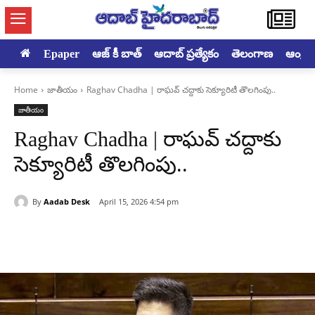
Epaper
ఆజ్ కీ బాత్
ఆదాబ్ ప్రత్యేకం
తెలంగాణ
ఆంధ్రప్ర
Home
జాతీయం
Raghav Chadha | రాఘవ్ చద్దాకు సెక్యూరిటీ తొలగింపు..
జాతీయం
Raghav Chadha | రాఘవ్ చద్దాకు
సెక్యూరిటీ తొలగింపు..
By
Aadab Desk
April 15, 2026 4:54 pm