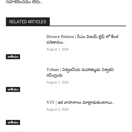
సహకరించడం లేదు..
RELATED ARTICLES
Divorce Petition | సీఎం విజయ్ లైఫ్ లో కీలక
పరిణామం..
August 7, 2026
జాతీయం
Tribute | విశ్వజనీయ మహాత్ముడు విశ్వకవి
రవీంద్రుడు
August 7, 2026
జాతీయం
V2V | ఇక వాహనాలు మాట్లాడుకుంటాయి..
August 3, 2026
జాతీయం