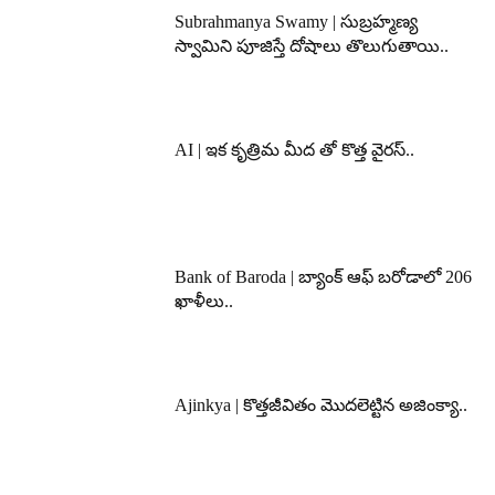
Subrahmanya Swamy | సుబ్రహ్మణ్య
స్వామిని పూజిస్తే దోషాలు తొలుగుతాయి..
AI | ఇక కృత్రిమ మీద తో కొత్త వైరస్..
Bank of Baroda | బ్యాంక్‌ ఆఫ్‌ బరోడాలో 206
ఖాళీలు..
Ajinkya | కొత్తజీవితం మొదలెట్టిన అజింక్యా..