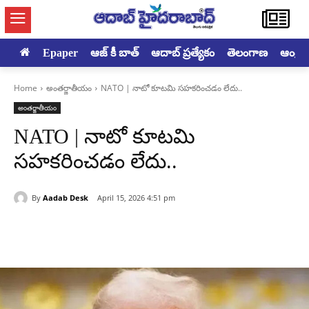
Epaper
ఆజ్ కీ బాత్
ఆదాబ్ ప్రత్యేకం
తెలంగాణ
ఆంధ్రప్ర
Home
అంతర్జాతీయం
NATO | నాటో కూటమి సహకరించడం లేదు..
అంతర్జాతీయం
NATO | నాటో కూటమి
సహకరించడం లేదు..
By
Aadab Desk
April 15, 2026 4:51 pm