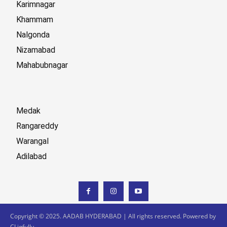
Karimnagar
Khammam
Nalgonda
Nizamabad
Mahabubnagar
Medak
Rangareddy
Warangal
Adilabad
Copyright © 2025. AADAB HYDERABAD | All rights reserved. Powered by
CLiqfully