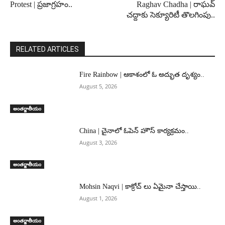
Protest | ప్రజాగ్రహం..
Raghav Chadha | రాఘవ్
చద్దాకు సెక్యూరిటీ తొలగింపు..
RELATED ARTICLES
Fire Rainbow | ఆకాశంలో ఓ అద్భుత దృశ్యం..
August 5, 2026
అంతర్జాతీయం
China | చైనాలో ఓపెన్ హౌస్ కార్యక్రమం..
August 3, 2026
అంతర్జాతీయం
Mohsin Naqvi | కాక్రోచ్ లు ఏమైనా చేస్తాయి..
August 1, 2026
అంతర్జాతీయం