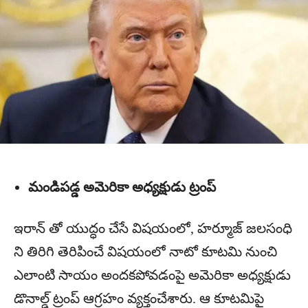
మండిపడ్డ అమెరికా అధ్యక్షుడు ట్రంప్
ఇరాన్‌ తో యుద్ధం చేసే విషయంలో, హర్మూజ్‌ జలసంధి
ని తిరిగి తెరిపించే విషయంలో నాటో కూటమి నుంచి
ఎలాంటి సాయం అందకపోవడంపై అమెరికా అధ్యక్షుడు
డొనాల్డ్‌ ట్రంప్‌ ఆగ్రహం వ్యక్తంచేశారు. ఆ కూటమిపై