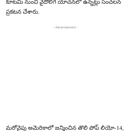
కూటమి నుంచి వైదొలిగే యోచనలో ఉన్నట్లు సంచలన
ప్రకటన చేశారు.
- Advertisement -
మరోవైపు అమెరికాలో జన్మించిన తొలి పోప్‌ లియో-14,