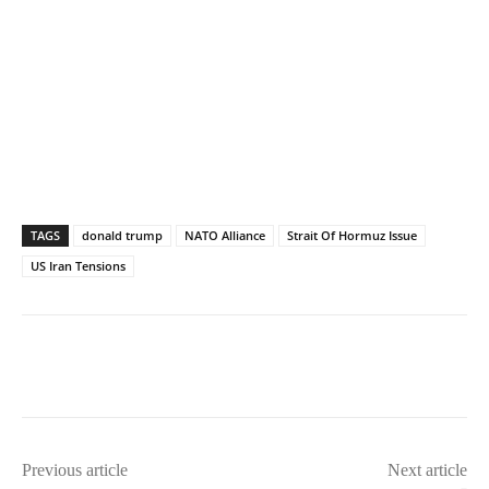
TAGS
donald trump
NATO Alliance
Strait Of Hormuz Issue
US Iran Tensions
Previous article
Next article