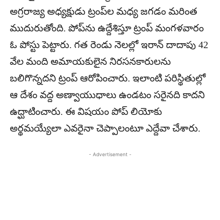
అగ్రరాజ్య అధ్యక్షుడు ట్రంప్‌ల మధ్య జగడం మరింత
ముదురుతోంది. పోప్‌ను ఉద్దేశిస్తూ ట్రంప్‌ మంగళవారం
ఓ పోస్టు పెట్టారు. గత రెండు నెలల్లో ఇరాన్‌ దాదాపు 42
వేల మంది అమాయకులైన నిరసనకారులను
బలిగొన్నదని ట్రంప్‌ ఆరోపించారు. ఇలాంటి పరిస్థితుల్లో
ఆ దేశం వద్ద అణ్వాయుధాలు ఉండటం సరైనది కాదని
ఉద్ఘాటించారు. ఈ విషయం పోప్‌ లియోకు
అర్థమయ్యేలా ఎవరైనా చెప్పాలంటూ ఎద్దేవా చేశారు.
- Advertisement -