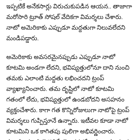
ఇప్పటికే అనేకసార్లు విరుచుకుపడిన ఆయన.. తాజాగా
మరోసారి ట్రూత్‌ సోషల్ వేదికగా విమర్శలు చేశారు.
నాటో అమెరికాకు ఎప్పుడూ మద్దతుగా నిలువలేదని
మండిపడ్డారు.
అమెరికాకు అవసరమైనప్పుడు ఎప్పుడూ నాటో
కూటమి అండగా లేదని, భవిష్యత్తులోనూ దాని నుంచి
తమకు ఎలాంటి మద్దతు లభించదని ట్రంప్‌
వ్యాఖ్యానించారు. తమ దృష్టిలో నాటో కూటమి
గతంలో లేదు, భవిష్యత్తులో ఉండబోదని అసహనం
వ్యక్తంచేశారు. కాగా గత కొన్నిరోజులుగా నాటోపై ట్రంప్‌
విమర్శలు గుప్పిస్తూనే ఉన్నారు. ఇటీవల కూడా నాటో
కూటమిని ఒక కాగితపు పులిగా అభివర్ణించారు.