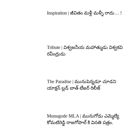
Inspiration | జీవితం మళ్లీ మళ్ళీ రాదు… !
Tribute | విశ్వజనీయ మహాత్ముడు విశ్వకవి
రవీంద్రుడు
The Paradise | మునుపెన్నడూ చూడని
యాక్షన్ బ్లడ్ బాత్ టీజర్ రిలీజ్
Munugode MLA | మునుగోడు ఎమ్మెల్యే
కోమటిరెడ్డి రాజగోపాల్ కి వినతి పత్రం.