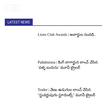
LATEST NEWS
Lions Club Awards | అవార్డుల సందడి..
Pallaburusu | కింగ్ నాగార్జున లాంచ్ చేసిన
‘పళ్ళ బురుసు’ మూవీ ట్రైలర్
Trailer | వేణు ఉడుగుల లాంచ్ చేసిన
“స్టువర్టుపురం స్టూడెంట్స్” మూవీ ట్రైలర్