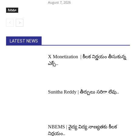
August 7, 2026
సినిమా
LATEST NEWS
X Monetization | కీలక నిర్ణయం తీసుకున్న
ఎక్స్..
Sunitha Reddy | తీర్పులు సరిగా లేవు..
NBEMS | వైద్య విద్య నాణ్యతకు కీలక
నిర్ణయం..