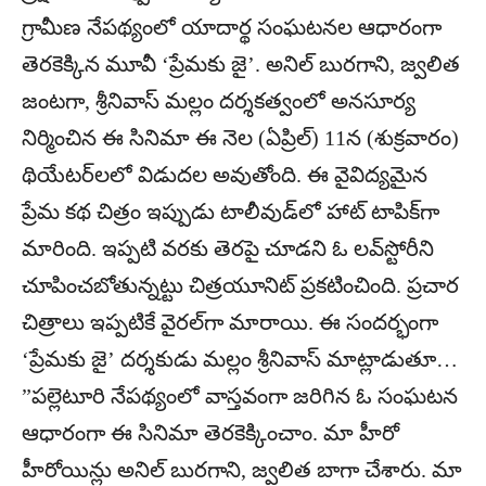
గ్రామీణ నేపథ్యంలో యాదార్థ సంఘటనల ఆధారంగా
తెర‌కెక్కిన మూవీ ‘ప్రేమ‌కు జై’. అనిల్ బురగాని, జ్వలిత
జంటగా, శ్రీనివాస్ మల్లం దర్శకత్వంలో అనసూర్య
నిర్మించిన ఈ సినిమా ఈ నెల (ఏప్రిల్) 11న (శుక్ర‌వారం)
థియేట‌ర్‌ల‌లో విడుద‌ల అవుతోంది. ఈ వైవిద్యమైన
ప్రేమ కథ చిత్రం ఇప్పుడు టాలీవుడ్‌లో హాట్ టాపిక్‌గా
మారింది. ఇప్ప‌టి వ‌ర‌కు తెర‌పై చూడ‌ని ఓ ల‌వ్‌స్టోరీని
చూపించ‌బోతున్న‌ట్టు చిత్ర‌యూనిట్ ప్ర‌క‌టించింది. ప్ర‌చార
చిత్రాలు ఇప్ప‌టికే వైర‌ల్‌గా మారాయి. ఈ సంద‌ర్భంగా
‘ప్రేమకు జై’ దర్శకుడు మల్లం శ్రీనివాస్ మాట్లాడుతూ…
”పల్లెటూరి నేపథ్యంలో వాస్తవంగా జరిగిన ఓ సంఘటన
ఆధారంగా ఈ సినిమా తెరకెక్కించాం. మా హీరో
హీరోయిన్లు అనిల్ బురగాని, జ్వలిత బాగా చేశారు. మా