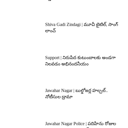
Shiva Gadi Zindagi | మూవీ టైటిల్, సాంగ్
లాంచ్
Support | నిరుపేద కుటుంబాలకు అండగా
నిలవడం అభినందనీయం
Jawahar Nagar | బుల్డోజర్ల హల్చల్..
నోటీసుల డ్రామా
Jawahar Nagar Police | పదిహేను రోజుల