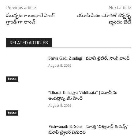
Previous article
Next article
ముచ్చటగా బంధాలే సాంగ్
యూపి సిఎం యోగితో కన్నప్ప
గ్రాండ్ గా లాంచ్
బృందం భేటీ
RELATED ARTICLES
Shiva Gadi Zindagi | మూవీ టైటిల్, సాంగ్ లాంచ్
August 8, 2026
సినిమా
“Bharat Bhhagya Viddhaata” | మూవీ ను
అందిస్తోన్న జీ5 హిందీ
August 8, 2026
సినిమా
Vishwanath & Sons | సూర్య ‘విశ్వనాథ్ & సన్స్’
మూవీ ట్రైలర్ విడుదల