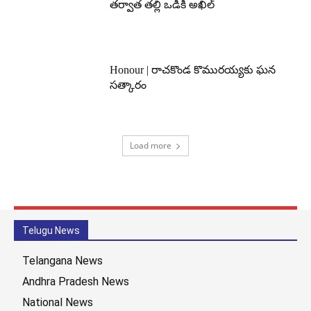
తర్వాత తల్లి ఒడికి అఖిల్
Honour | రాచకొండ కొమురయ్యకు ఘన
సత్కారం
Load more
Telugu News
Telangana News
Andhra Pradesh News
National News