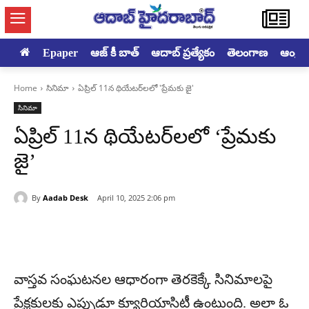
Epaper
ఆజ్ కీ బాత్
ఆదాబ్ ప్రత్యేకం
తెలంగాణ
ఆంధ్రప్ర
Home
సినిమా
ఏప్రిల్ 11న థియేట‌ర్‌ల‌లో 'ప్రేమకు జై'
సినిమా
ఏప్రిల్ 11న థియేట‌ర్‌ల‌లో ‘ప్రేమకు
జై’
By
Aadab Desk
April 10, 2025 2:06 pm
వాస్తవ సంఘటనల ఆధారంగా తెరకెక్కే సినిమాలపై
ప్రేక్షకులకు ఎప్పుడూ క్యూరియాసిటీ ఉంటుంది. అలా ఓ