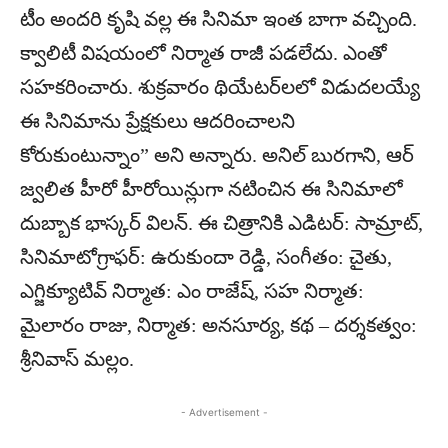
టీం అందరి కృషి వల్ల ఈ సినిమా ఇంత బాగా వచ్చింది.
క్వాలిటీ విషయంలో నిర్మాత రాజీ పడలేదు. ఎంతో
సహకరించారు. శుక్ర‌వారం థియేట‌ర్‌ల‌లో విడుద‌ల‌య్యే
ఈ సినిమాను ప్రేక్షకులు ఆదరించాలని
కోరుకుంటున్నాం” అని అన్నారు. అనిల్ బురగాని, ఆర్
జ్వలిత హీరో హీరోయిన్లుగా నటించిన ఈ సినిమాలో
దుబ్బాక భాస్కర్ విలన్. ఈ చిత్రానికి ఎడిటర్: సామ్రాట్,
సినిమాటోగ్రాఫర్: ఉరుకుందా రెడ్డి, సంగీతం: చైతు,
ఎగ్జిక్యూటివ్ నిర్మాత: ఎం రాజేష్, సహ నిర్మాత:
మైలారం రాజు, నిర్మాత: అనసూర్య, కథ – దర్శకత్వం:
శ్రీనివాస్ మల్లం.
- Advertisement -