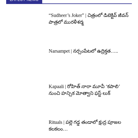
“Sudheer’s Joker” | చిత్రంలో డిటెక్టివ్ జీవన్
పాత్రలో మురళీశర్మ
Narsampet | నర్సంపేటలో ఉద్రిక్తత…..
Kapaali | రోహిత్ నారా మూవీ ‘కపాలి’
నుంచి హన్సిక మోత్వాని ఫస్ట్ లుక్
Rituals | పల్లె గడ్డ తండాలో క్షుద్ర పూజల
కలకలం…