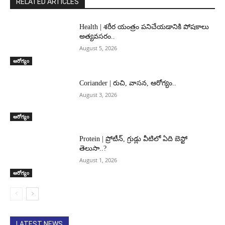
RELATED ARTICLES
Health | శరీర యంత్రం పనిచేయడానికి పోషకాలు
అత్యవసరం..
August 5, 2026
ఆరోగ్యం
Coriander | రుచి, వాసన, ఆరోగ్యం..
August 3, 2026
ఆరోగ్యం
Protein | ప్రోటీన్, గ్రుడ్లు వీటిలో ఏది బెస్టో
తెలుసా..?
August 1, 2026
ఆరోగ్యం
LATEST NEWS