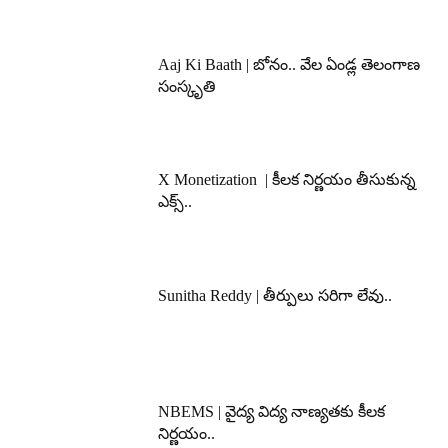
Aaj Ki Baath | బోనం.. వేల ఏండ్ల తెలంగాణ
సంస్కృతి
X Monetization | కీలక నిర్ణయం తీసుకున్న
ఎక్స్..
Sunitha Reddy | తీర్పులు సరిగా లేవు..
NBEMS | వైద్య విద్య నాణ్యతకు కీలక
నిర్ణయం..