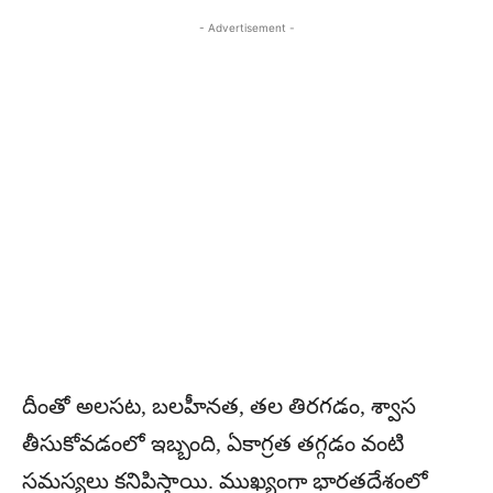
- Advertisement -
దీంతో అలసట, బలహీనత, తల తిరగడం, శ్వాస
తీసుకోవడంలో ఇబ్బంది, ఏకాగ్రత తగ్గడం వంటి
సమస్యలు కనిపిస్తాయి. ముఖ్యంగా భారతదేశంలో