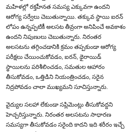
మహిళల్లో రక్తహీనత సమస్య ఎక్కువగా ఉందని
ఆరోగ్య సర్వేలు చెబుతున్నాయి. తక్కువ స్థాయి ఐరన్
లోపం ఉన్నప్పటికీ అలసట తీవ్రంగా అనిపించే అవకాశం
ఉందని నిపుణులు చెబుతున్నారు. నిరంతర
అలసటను తగ్గించడానికి క్రమం తప్పకుండా ఆరోగ్య
పరీక్షలు చేయించుకోవడం, ఐరన్, థైరాయిడ్
స్థాయిలను పరిశీలించడం, సమతుల ఆహారం
తీసుకోవడం, ఒత్తిడిని నియంత్రించడం, సరైన
నిద్రపోవడం చాలా ముఖ్యమని సూచిస్తున్నారు.
వైద్యుల సలహా లేకుండా సప్లిమెంట్లు తీసుకోవద్దని
హెచ్చరిస్తున్నారు. నిరంతర అలసటను సాధారణ
సమస్యగా తీసుకోవడం సరైంది కాదని ఇది శరీరం ఇచ్చే