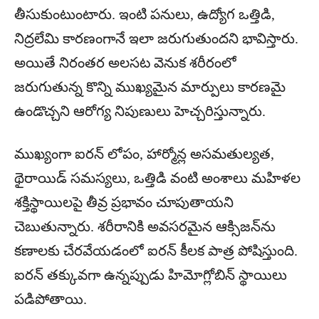
తీసుకుంటుంటారు. ఇంటి పనులు, ఉద్యోగ ఒత్తిడి,
నిద్రలేమి కారణంగానే ఇలా జరుగుతుందని భావిస్తారు.
అయితే నిరంతర అలసట వెనుక శరీరంలో
జరుగుతున్న కొన్ని ముఖ్యమైన మార్పులు కారణమై
ఉండొచ్చని ఆరోగ్య నిపుణులు హెచ్చరిస్తున్నారు.
ముఖ్యంగా ఐరన్ లోపం, హార్మోన్ల అసమతుల్యత,
థైరాయిడ్ సమస్యలు, ఒత్తిడి వంటి అంశాలు మహిళల
శక్తిస్థాయిలపై తీవ్ర ప్రభావం చూపుతాయని
చెబుతున్నారు. శరీరానికి అవసరమైన ఆక్సిజన్‌ను
కణాలకు చేరవేయడంలో ఐరన్ కీలక పాత్ర పోషిస్తుంది.
ఐరన్ తక్కువగా ఉన్నప్పుడు హిమోగ్లోబిన్ స్థాయిలు
పడిపోతాయి.