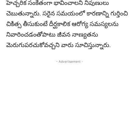
హెచ్చరిక సంకేతంగా భావించాలని నిపుణులు
చెబుతున్నారు. సరైన సమయంలో కారణాన్ని గుర్తించి
చికిత్స తీసుకుంటే దీర్ఘకాలిక ఆరోగ్య సమస్యలను
నివారించడంతోపాటు జీవన నాణ్యతను
మెరుగుపరచుకోవచ్చని వారు సూచిస్తున్నారు.
- Advertisement -