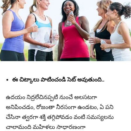
ఈ చిట్కాలు పాటించండి సెట్ అవుతుంది..
ఉదయం నిద్రలేచినప్పటి నుంచే అలసటగా
అనిపించడం, రోజంతా నీరసంగా ఉండటం, ఏ పని
చేసినా త్వరగా శక్తి తగ్గిపోవడం వంటి సమస్యలను
చాలామంది మహిళలు సాధారణంగా