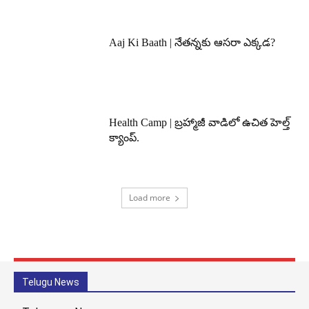
Aaj Ki Baath | నేతన్నకు ఆసరా ఎక్కడ?
Health Camp | బ్రహ్మాజీ వాడిలో ఉచిత హెల్త్
క్యాంప్.
Load more
Telugu News