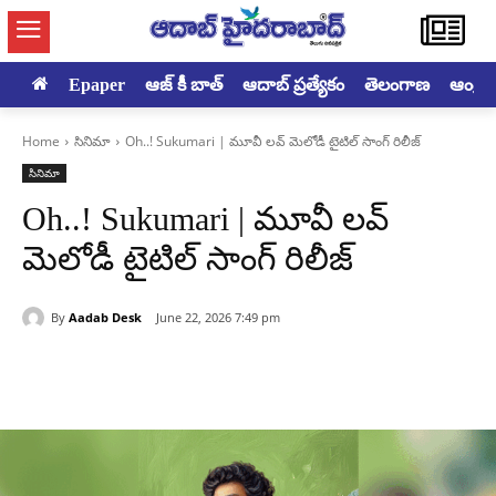
Epaper
ఆజ్ కీ బాత్
ఆదాబ్ ప్రత్యేకం
తెలంగాణ
ఆంధ్రప్ర
Home
సినిమా
Oh..! Sukumari | మూవీ లవ్ మెలోడీ టైటిల్ సాంగ్ రిలీజ్
సినిమా
Oh..! Sukumari | మూవీ లవ్
మెలోడీ టైటిల్ సాంగ్ రిలీజ్
By
Aadab Desk
June 22, 2026 7:49 pm