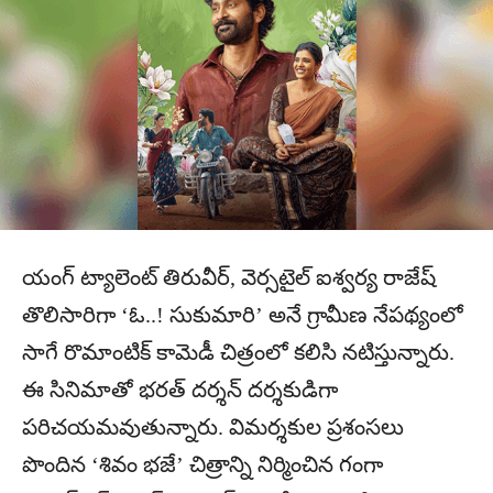
యంగ్ ట్యాలెంట్ తిరువీర్, వెర్సటైల్ ఐశ్వర్య రాజేష్
తొలిసారిగా ‘ఓ..! సుకుమారి’ అనే గ్రామీణ నేపథ్యంలో
సాగే రొమాంటిక్ కామెడీ చిత్రంలో కలిసి నటిస్తున్నారు.
ఈ సినిమాతో భరత్ దర్శన్ దర్శకుడిగా
పరిచయమవుతున్నారు. విమర్శకుల ప్రశంసలు
పొందిన ‘శివం భజే’ చిత్రాన్ని నిర్మించిన గంగా