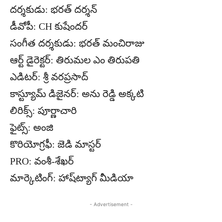
దర్శకుడు: భరత్ దర్శన్
డీవోపీ: CH కుషేందర్
సంగీత దర్శకుడు: భరత్ మంచిరాజు
ఆర్ట్ డైరెక్టర్: తిరుమల ఎం తిరుపతి
ఎడిటర్: శ్రీ వరప్రసాద్
కాస్ట్యూమ్ డిజైనర్: అను రెడ్డి అక్కటి
లిరిక్స్: పూర్ణాచారి
ఫైట్స్: అంజి
కొరియోగ్రఫీ: జెడి మాస్టర్
PRO: వంశీ-శేఖర్
మార్కెటింగ్: హాష్‌ట్యాగ్ మీడియా
- Advertisement -