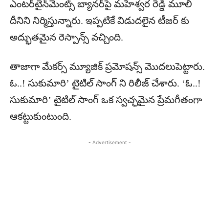
ఎంటర్‌టైన్‌మెంట్స్ బ్యానర్‌పై మహేశ్వర రెడ్డి మూలి
దీనిని నిర్మిస్తున్నారు. ఇప్పటికే విడుదలైన టీజర్‌ కు
అద్భుతమైన రెస్పాన్స్ వచ్చింది.
తాజాగా మేకర్స్ మ్యూజిక్ ప్రమోషన్స్ మొదలుపెట్టారు.
ఓ..! సుకుమారి’ టైటిల్ సాంగ్ ని రిలీజ్ చేశారు. ‘ఓ..!
సుకుమారి’ టైటిల్ సాంగ్ ఒక స్వచ్ఛమైన ప్రేమగీతంగా
ఆకట్టుకుంటుంది.
- Advertisement -