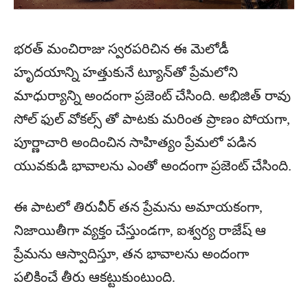
భరత్ మంచిరాజు స్వరపరిచిన ఈ మెలోడీ
హృదయాన్ని హత్తుకునే ట్యూన్‌తో ప్రేమలోని
మాధుర్యాన్ని అందంగా ప్రజెంట్ చేసింది. అభిజిత్ రావు
సోల్ ఫుల్ వోకల్స్ తో పాటకు మరింత ప్రాణం పోయగా,
పూర్ణాచారి అందించిన సాహిత్యం ప్రేమలో పడిన
యువకుడి భావాలను ఎంతో అందంగా ప్రజెంట్ చేసింది.
ఈ పాటలో తిరువీర్ తన ప్రేమను అమాయకంగా,
నిజాయితీగా వ్యక్తం చేస్తుండగా, ఐశ్వర్య రాజేష్ ఆ
ప్రేమను ఆస్వాదిస్తూ, తన భావాలను అందంగా
పలికించే తీరు ఆకట్టుకుంటుంది.