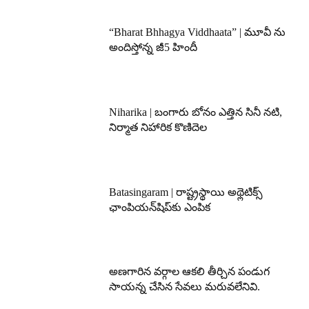
“Bharat Bhhagya Viddhaata” | మూవీ ను
అందిస్తోన్న జీ5 హిందీ
Niharika | బంగారు బోనం ఎత్తిన సినీ నటి,
నిర్మాత నిహారిక కొణిదెల
Batasingaram | రాష్ట్రస్థాయి అథ్లెటిక్స్
ఛాంపియన్‌షిప్‌కు ఎంపిక
అణగారిన వర్గాల ఆకలి తీర్చిన పండుగ
సాయన్న చేసిన సేవలు మరువలేనివి.