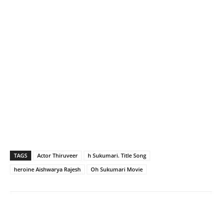
TAGS
Actor Thiruveer
h Sukumari. Title Song
heroine Aishwarya Rajesh
Oh Sukumari Movie