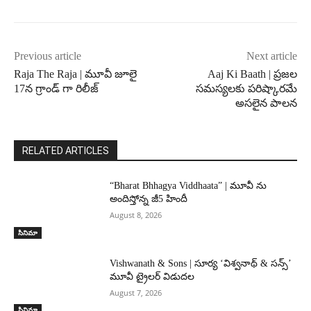
Previous article
Next article
Raja The Raja | మూవీ జూలై
Aaj Ki Baath | ప్రజల
17న గ్రాండ్ గా రిలీజ్
సమస్యలకు పరిష్కారమే
అసలైన పాలన
RELATED ARTICLES
“Bharat Bhhagya Viddhaata” | మూవీ ను
అందిస్తోన్న జీ5 హిందీ
August 8, 2026
సినిమా
Vishwanath & Sons | సూర్య ‘విశ్వనాథ్ & సన్స్’
మూవీ ట్రైలర్ విడుదల
August 7, 2026
సినిమా