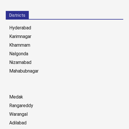
Districts
Hyderabad
Karimnagar
Khammam
Nalgonda
Nizamabad
Mahabubnagar
Medak
Rangareddy
Warangal
Adilabad