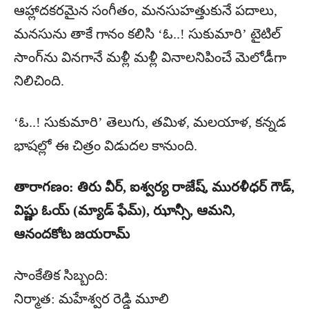
ఆహ్లాదకరమైన సంగీతం, మనసుహత్తుకునే పదాలు,
మనసును తాకే గానం కలిసి ‘ఓ..! సుకుమారి’ టైటిల్
సాంగ్‌ను వినగానే మళ్లీ మళ్లీ వినాలనిపించే మెలోడీగా
నిలిచింది.
‘ఓ..! సుకుమారి’ తెలుగు, తమిళ, మలయాళ, కన్నడ
భాషల్లో ఈ చిత్రం విడుదల కానుంది.
తారాగణం: తిరు వీర్, ఐశ్వర్య రాజేష్, మురళీధర్ గౌడ్,
విష్ణు ఓయ్ (మ్యాడ్ ఫేమ్), ఝాన్సీ, ఆమని,
ఆనందకోట జయరామ్
సాంకేతిక సిబ్బంది:
నిర్మాత: మహేశ్వర రెడ్డి మూలి