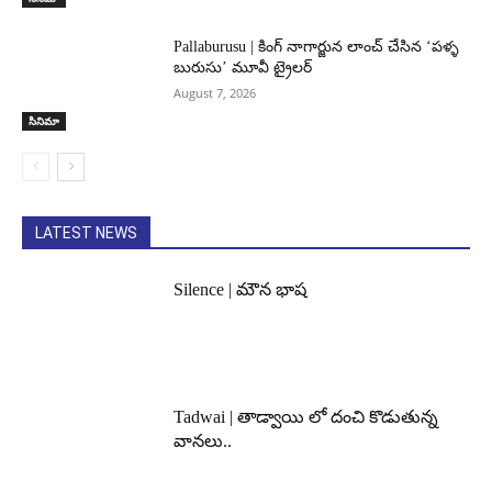
Pallaburusu | కింగ్ నాగార్జున లాంచ్ చేసిన ‘పళ్ళ
బురుసు’ మూవీ ట్రైలర్
August 7, 2026
సినిమా
LATEST NEWS
Silence | మౌన భాష
Tadwai | తాడ్వాయి లో దంచి కొడుతున్న
వానలు..