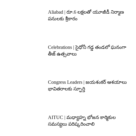
Aliabad | రూ.6 లక్షలతో యూజీడీ నిర్మాణ
పనులకు శ్రీకారం
Celebrations | సైధోనీ గడ్డ తండలో ఘనంగా
తీజ్ ఉత్సవాలు
Congress Leaders | జయశంకర్ ఆశయాలు
భావితరాలకు స్ఫూర్తి
AITUC | మధ్యాహ్న భోజన కార్మికుల
సమస్యలు పరిష్కరించాలి