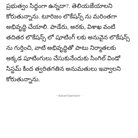
ప్రభుత్వం సిద్ధంగా ఉన్నదా?. తెలియజేయాలని
కోరుతున్నాను. టూరిజం లొకేషన్స్ ను మరింతగా
అభివృద్ధి చేయాలి. పాడేరు, అరకు, విశాఖ వంటి
తదితర లొకేషన్స్ లో షూటింగ్ లకు అనువైన లొకేషన్స్
ను గుర్తించి, వాటి అభివృద్ధితో పాటు నిర్మాతలకు
అక్కడ షూటింగులు చేసుకునేందుకు సింగిల్ విండో
సిస్టమ్ కింద త్వరితగతిన అనుమతులు ఇవ్వాలని
కోరుతున్నాను.
- Advertisement -