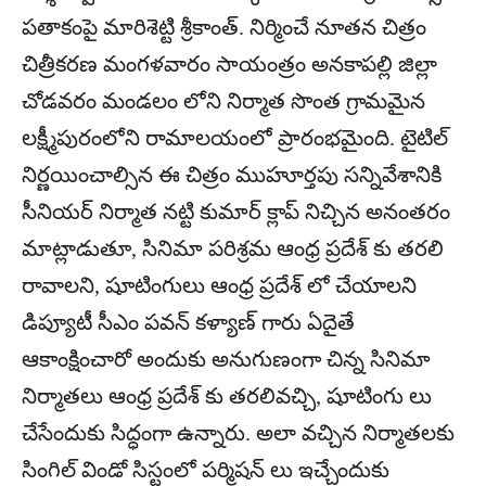
పతాకంపై మారిశెట్టి శ్రీకాంత్. నిర్మించే నూతన చిత్రం
చిత్రీకరణ మంగళవారం సాయంత్రం అనకాపల్లి జిల్లా
చోడవరం మండలం లోని నిర్మాత సొంత గ్రామమైన
లక్ష్మీపురంలోని రామాలయంలో ప్రారంభమైంది. టైటిల్
నిర్ణయించాల్సిన ఈ చిత్రం ముహూర్తపు సన్నివేశానికి
సీనియర్ నిర్మాత నట్టి కుమార్ క్లాప్ నిచ్చిన అనంతరం
మాట్లాడుతూ, సినిమా పరిశ్రమ ఆంధ్ర ప్రదేశ్ కు తరలి
రావాలని, షూటింగులు ఆంధ్ర ప్రదేశ్ లో చేయాలని
డిప్యూటీ సీఎం పవన్ కళ్యాణ్ గారు ఏదైతే
ఆకాంక్షించారో అందుకు అనుగుణంగా చిన్న సినిమా
నిర్మాతలు ఆంధ్ర ప్రదేశ్ కు తరలివచ్చి, షూటింగు లు
చేసేందుకు సిద్ధంగా ఉన్నారు. అలా వచ్చిన నిర్మాతలకు
సింగిల్ విండో సిస్టంలో పర్మిషన్ లు ఇచ్చేందుకు