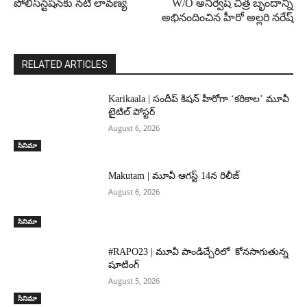
పోలీస్‌స్టేష‌న్‌కు నటి లావణ్య
W/O అనిర్వేష్ చిత్ర బృందాన్ని
అభినందించిన హీరో అల్లరి నరేష్
RELATED ARTICLES
Karikaala | సందీప్ కిషన్ హీరోగా ‘కరికాల’ మూవీ
టైటిల్ పోస్టర్
August 6, 2026
సినిమా
Makutam | మూవీ ఆగస్ట్ 14న రిలీజ్
August 6, 2026
సినిమా
#RAPO23 | మూవీ పాండిచ్చేరిలో కోనసాగుతున్న
షూటింగ్
August 5, 2026
సినిమా