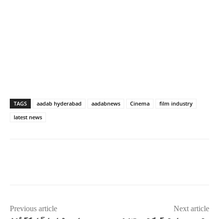
TAGS
aadab hyderabad
aadabnews
Cinema
film industry
latest news
Previous article
Next article