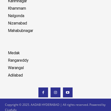
Karimnagar
Khammam
Nalgonda
Nizamabad
Mahabubnagar
Medak
Rangareddy
Warangal
Adilabad
Copyright © 2025. AADAB HYDERABAD | All rights reserved. Powered by
CLiqfully