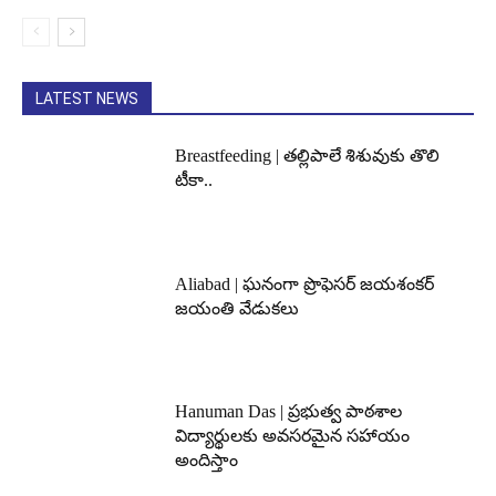
LATEST NEWS
Breastfeeding | తల్లిపాలే శిశువుకు తొలి
టీకా..
Aliabad | ఘనంగా ప్రొఫెసర్ జయశంకర్
జయంతి వేడుకలు
Hanuman Das | ప్రభుత్వ పాఠశాల
విద్యార్థులకు అవసరమైన సహాయం
అందిస్తాం