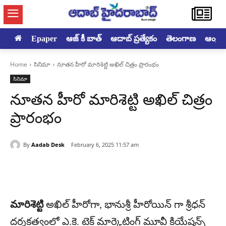
Epaper
ఆజ్ కీ బాత్
ఆదాబ్ ప్రత్యేకం
తెలంగాణ
ఆంధ్రప్ర
Home
సినిమా
నూతన హీరో మారిశెట్టి అఖిల్ చిత్రం ప్రారంభం
సినిమా
నూతన హీరో మారిశెట్టి అఖిల్ చిత్రం
ప్రారంభం
By
Aadab Desk
February 6, 2025 11:57 am
మారిశెట్టి
అఖిల్ హీరోగా, భానుశ్రీ హీరోయిన్ గా శ్రీధన్
దర్శకత్వంలో ఎ.కె. టెక్ మార్కెటింగ్ మూవీ క్రియేషన్స్