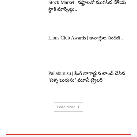
Stock Market | నష్టాలతో ముగిసిన దేశీయ
స్టాక్ మార్కెట్లు..
Lions Club Awards | అవార్డుల సందడి..
Pallaburusu | కింగ్ నాగార్జున లాంచ్ చేసిన
‘పళ్ళ బురుసు’ మూవీ ట్రైలర్
Load more