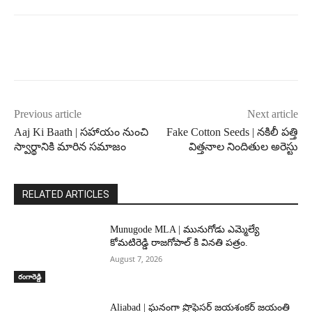
Previous article
Next article
Aaj Ki Baath | సహాయం నుంచి
Fake Cotton Seeds | నకిలీ పత్తి
స్వార్థానికి మారిన సమాజం
విత్తనాల నిందితుల అరెస్టు
RELATED ARTICLES
Munugode MLA | మునుగోడు ఎమ్మెల్యే
కోమటిరెడ్డి రాజగోపాల్ కి వినతి పత్రం.
August 7, 2026
రంగారెడ్డి
Aliabad | ఘనంగా ప్రొఫెసర్ జయశంకర్ జయంతి