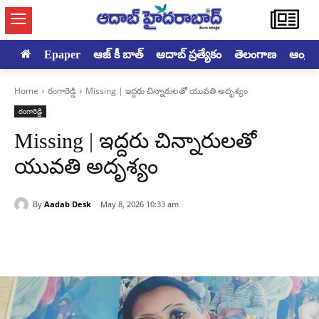
Epaper
ఆజ్ కీ బాత్
ఆదాబ్ ప్రత్యేకం
తెలంగాణ
ఆంధ్రప్ర
Home
రంగారెడ్డి
Missing | ఇద్దరు చిన్నారులతో యువతి అదృశ్యం
రంగారెడ్డి
Missing | ఇద్దరు చిన్నారులతో
యువతి అదృశ్యం
By
Aadab Desk
May 8, 2026 10:33 am