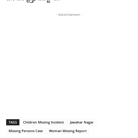
- Advertisement -
TAGS
Children Missing Incident
Jawahar Nagar
Missing Persons Case
Woman Missing Report