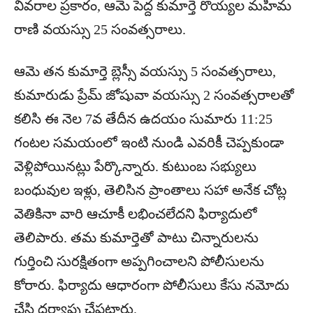
వివరాల ప్రకారం, ఆమె పెద్ద కుమార్తె రొయ్యల మహిమ
రాణి వయస్సు 25 సంవత్సరాలు.
ఆమె తన కుమార్తె బ్లెస్సీ వయస్సు 5 సంవత్సరాలు,
కుమారుడు ప్రేమ్ జోషువా వయస్సు 2 సంవత్సరాలతో
కలిసి ఈ నెల 7వ తేదీన ఉదయం సుమారు 11:25
గంటల సమయంలో ఇంటి నుండి ఎవరికీ చెప్పకుండా
వెళ్లిపోయినట్లు పేర్కొన్నారు. కుటుంబ సభ్యులు
బంధువుల ఇళ్లు, తెలిసిన ప్రాంతాలు సహా అనేక చోట్ల
వెతికినా వారి ఆచూకీ లభించలేదని ఫిర్యాదులో
తెలిపారు. తమ కుమార్తెతో పాటు చిన్నారులను
గుర్తించి సురక్షితంగా అప్పగించాలని పోలీసులను
కోరారు. ఫిర్యాదు ఆధారంగా పోలీసులు కేసు నమోదు
చేసి దర్యాప్తు చేపట్టారు.