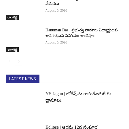
వేడుకలు
August 6, 2026
రంగారెడ్డి
Hanuman Das | ప్రభుత్వ పాఠశాల విద్యార్థులకు
అవసరమైన సహాయం అందిస్తాం
August 6, 2026
రంగారెడ్డి
LATEST NEWS
YS Jagan | లోకేష్ ను కాపాడేందుకే ఈ
డ్రామాలు..
Eclipse | ఆగష్టు 12న సంపూర్ణ