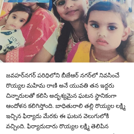
జవహర్‌నగర్ పరిధిలోని బీజేఆర్ నగర్‌లో నివసించే
రొయ్యల మహిమ రాణి అనే యువతి తన ఇద్దరు
చిన్నారులతో కలిసి అదృశ్యమైన ఘటన స్థానికంగా
ఆందోళన కలిగిస్తోంది. బాధితురాలి తల్లి రొయ్యల లక్ష్మి
ఇచ్చిన ఫిర్యాదు మేరకు ఈ ఘటన వెలుగులోకి
వచ్చింది. ఫిర్యాదుదారు రొయ్యల లక్ష్మి తెలిపిన