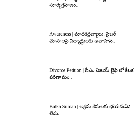
సూర్యగ్రహణం..
Awareness | మాదకద్రవ్యాలు, సైబర్
మోసాలపై విద్యార్థులకు అవాహన..
Divorce Petition | సీఎం విజయ్ లైఫ్ లో కీలక
పరిణామం..
Balka Suman | అక్రమ కేసులకు భయపడేది
లేదు..