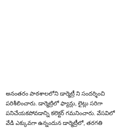
అనంతరం పాఠశాలలోని డార్మెట్రీ ని సందర్శించి
పరిశీలించారు. డార్మెట్రిలో ఫ్యాన్లు, లైట్లు సరిగా
పనిచేయకపోవడాన్ని కలెక్టర్ గమనించారు. వేసవిలో
వేడి ఎక్కువగా ఉన్నందున డార్మెట్రీలో, తరగతి