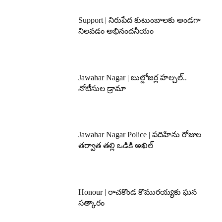
Support | నిరుపేద కుటుంబాలకు అండగా
నిలవడం అభినందనీయం
Jawahar Nagar | బుల్డోజర్ల హల్చల్..
నోటీసుల డ్రామా
Jawahar Nagar Police | పదిహేను రోజుల
తర్వాత తల్లి ఒడికి అఖిల్
Honour | రాచకొండ కొమురయ్యకు ఘన
సత్కారం