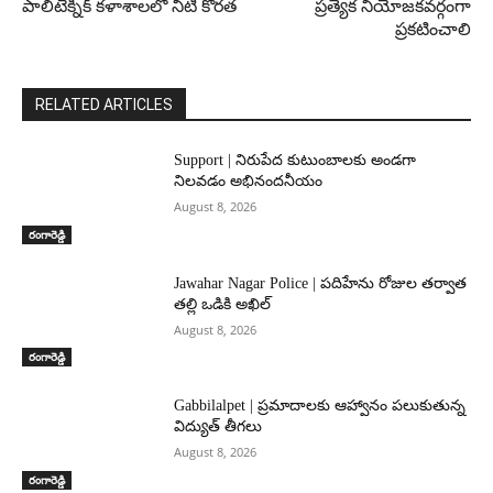
పాలిటెక్నిక్ కళాశాలలో నీటి కొరత
ప్రత్యేక నియోజకవర్గంగా
ప్రకటించాలి
RELATED ARTICLES
Support | నిరుపేద కుటుంబాలకు అండగా
నిలవడం అభినందనీయం
August 8, 2026
రంగారెడ్డి
Jawahar Nagar Police | పదిహేను రోజుల తర్వాత
తల్లి ఒడికి అఖిల్
August 8, 2026
రంగారెడ్డి
Gabbilalpet | ప్రమాదాలకు ఆహ్వానం పలుకుతున్న
విద్యుత్ తీగలు
August 8, 2026
రంగారెడ్డి