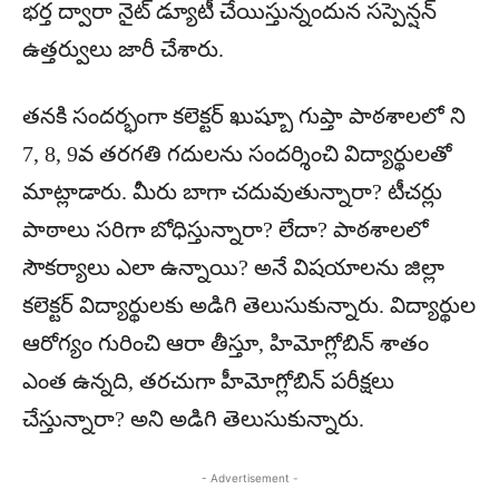
భర్త ద్వారా నైట్ డ్యూటీ చేయిస్తున్నందున సస్పెన్షన్
ఉత్తర్వులు జారీ చేశారు.
తనకి సందర్భంగా కలెక్టర్ ఖుష్బూ గుప్తా పాఠశాలలో ని
7, 8, 9వ తరగతి గదులను సందర్శించి విద్యార్థులతో
మాట్లాడారు. మీరు బాగా చదువుతున్నారా? టీచర్లు
పాఠాలు సరిగా బోధిస్తున్నారా? లేదా? పాఠశాలలో
సౌకర్యాలు ఎలా ఉన్నాయి? అనే విషయాలను జిల్లా
కలెక్టర్ విద్యార్థులకు అడిగి తెలుసుకున్నారు. విద్యార్థుల
ఆరోగ్యం గురించి ఆరా తీస్తూ, హిమోగ్లోబిన్ శాతం
ఎంత ఉన్నది, తరచుగా హీమోగ్లోబిన్ పరీక్షలు
చేస్తున్నారా? అని అడిగి తెలుసుకున్నారు.
- Advertisement -