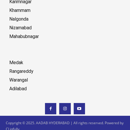
Karimnagar
Khammam
Nalgonda
Nizamabad
Mahabubnagar
Medak
Rangareddy
Warangal
Adilabad
Copyright © 2025. AADAB HYDERABAD | All rights reserved. Powered by
CLiqfully