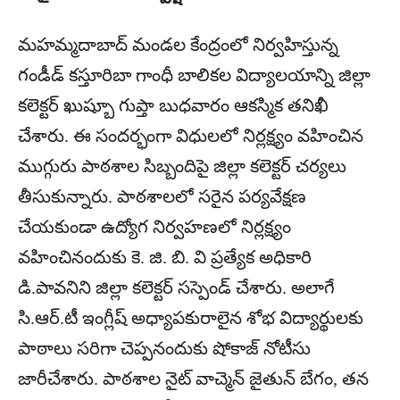
మహమ్మదాబాద్ మండల కేంద్రంలో నిర్వహిస్తున్న
గండీడ్ కస్తూరిబా గాంధీ బాలికల విద్యాలయాన్ని జిల్లా
కలెక్టర్ ఖుష్బూ గుప్తా బుధవారం ఆకస్మిక తనిఖీ
చేశారు. ఈ సందర్భంగా విధులలో నిర్లక్ష్యం వహించిన
ముగ్గురు పాఠశాల సిబ్బందిపై జిల్లా కలెక్టర్ చర్యలు
తీసుకున్నారు. పాఠశాలలో సరైన పర్యవేక్షణ
చేయకుండా ఉద్యోగ నిర్వహణలో నిర్లక్ష్యం
వహించినందుకు కె. జి. బి. వి ప్రత్యేక అధికారి
డి.పావనిని జిల్లా కలెక్టర్ సస్పెండ్ చేశారు. అలాగే
సి.ఆర్.టీ ఇంగ్లీష్ అధ్యాపకురాలైన శోభ విద్యార్థులకు
పాఠాలు సరిగా చెప్పనందుకు షోకాజ్ నోటీసు
జారీచేశారు. పాఠశాల నైట్ వాచ్మెన్ జైతున్ బేగం, తన