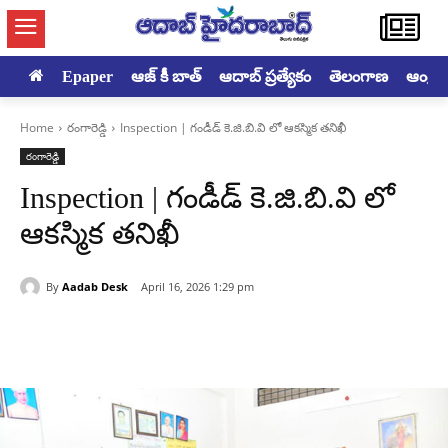
Epaper
ఆజ్ కీ బాత్
ఆదాబ్ ప్రత్యేకం
తెలంగాణ
ఆంధ్రప్ర
Home
రంగారెడ్డి
Inspection | గండీడ్ కె.జి.బి.వి లో ఆకస్మిక తనిఖీ
రంగారెడ్డి
Inspection | గండీడ్ కె.జి.బి.వి లో
ఆకస్మిక తనిఖీ
By
Aadab Desk
April 16, 2026 1:29 pm