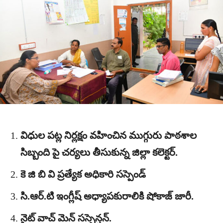
విధుల పట్ల నిర్లక్షం వహించిన ముగ్గురు పాఠశాల
సిబ్బంది పై చర్యలు తీసుకున్న జిల్లా కలెక్టర్.
కె జి బి వి ప్రత్యేక అధికారి సస్పెండ్
సి.ఆర్.టి ఇంగ్లీష్ అధ్యాపకురాలికి షోకాజ్ జారీ.
నైట్ వాచ్ మెన్ సస్పెన్షన్.