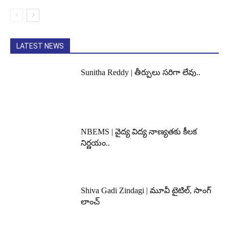
LATEST NEWS
Sunitha Reddy | తీర్పులు సరిగా లేవు..
NBEMS | వైద్య విద్య నాణ్యతకు కీలక
నిర్ణయం..
Shiva Gadi Zindagi | మూవీ టైటిల్, సాంగ్
లాంచ్