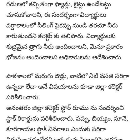
గదులలో కచ్చితంగా ఫ్యాన్లు, లైట్లు ఉండేటట్టు
చూసుకోవాలని, ఈ సందర్భంగా విద్యార్థులు
వర్షాకాలంలో సీలింగ్ పైకప్పు నుండి తరచూ నీరు
కారుతుందని కలెక్టర్ కు తెలిపారు. విద్యార్థులకు
శుభ్రమైన త్రాగు నీరు అందించాలని, మెనూ ప్రకారం
భోజనం అందించాలని అధికారులను ఆదేశించారు.
పాఠశాలలో మరుగు దొడ్లు, వాటిలో నీటి వసతి సరిగా
ఉన్నదా లేదా అనే విషయాలను కూడా జిల్లా కలెక్టర్
పరిశీలించారు.
అనంతరం జిల్లా కలెక్టర్ స్టోర్ రూము ను సందర్శించి
స్టాక్ రికార్డును పరిశీలించారు. పప్పు, బియ్యం, నూనె,
కూరగాయల స్టాక్ వివరాలు ఎందుకు సరిగా
నిర్వహించడంలేదని అక్కడున్న సిబ్బందిపై ఆగ్రహం