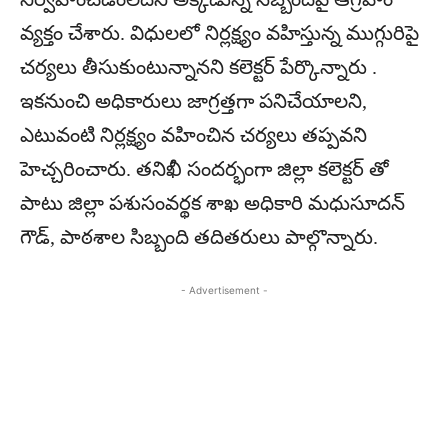
వ్యక్తం చేశారు. విధులలో నిర్లక్ష్యం వహిస్తున్న ముగ్గురిపై
చర్యలు తీసుకుంటున్నానని కలెక్టర్ పేర్కొన్నారు .
ఇకనుంచి అధికారులు జాగ్రత్తగా పనిచేయాలని,
ఎటువంటి నిర్లక్ష్యం వహించిన చర్యలు తప్పవని
హెచ్చరించారు. తనిఖీ సందర్భంగా జిల్లా కలెక్టర్ తో
పాటు జిల్లా పశుసంవర్థక శాఖ అధికారి మధుసూదన్
గౌడ్, పాఠశాల సిబ్బంది తదితరులు పాల్గొన్నారు.
- Advertisement -