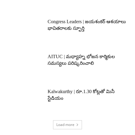
Congress Leaders | జయశంకర్ ఆశయాలు
భావితరాలకు స్ఫూర్తి
AITUC | మధ్యాహ్న భోజన కార్మికుల
సమస్యలు పరిష్కరించాలి
Kalwakurthy | రూ.1.30 కోట్లతో మినీ
స్టేడియం
Load more