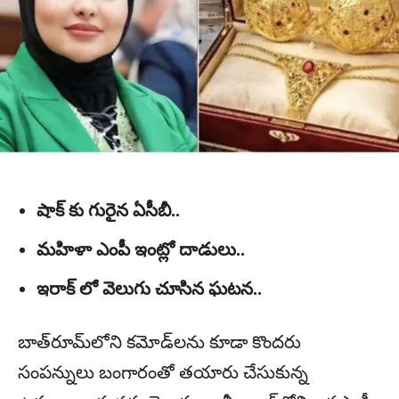
షాక్ కు గురైన ఏసీబీ..
మహిళా ఎంపీ ఇంట్లో దాడులు..
ఇరాక్ లో వెలుగు చూసిన ఘటన..
బాత్‌రూమ్‌లోని కమోడ్‌లను కూడా కొందరు
సంపన్నులు బంగారంతో తయారు చేసుకున్న