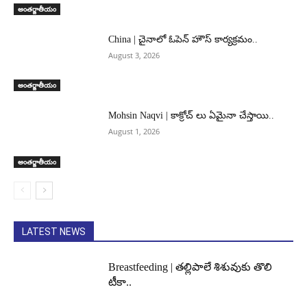
అంతర్జాతీయం
China | చైనాలో ఓపెన్ హౌస్ కార్యక్రమం..
August 3, 2026
అంతర్జాతీయం
Mohsin Naqvi | కాక్రోచ్ లు ఏమైనా చేస్తాయి..
August 1, 2026
అంతర్జాతీయం
LATEST NEWS
Breastfeeding | తల్లిపాలే శిశువుకు తొలి
టీకా..