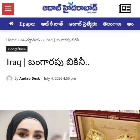
Epaper
ఆజ్ కీ బాత్
ఆదాబ్ ప్రత్యేకం
తెలంగాణ
ఆంధ్రప్ర
Home
అంతర్జాతీయం
Iraq | బంగారపు బికినీ..
అంతర్జాతీయం
Iraq | బంగారపు బికినీ..
By
Aadab Desk
July 4, 2026 4:56 pm