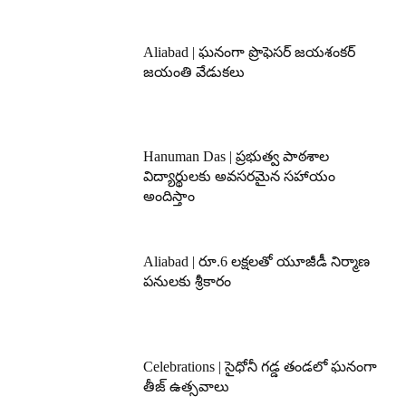
Aliabad | ఘనంగా ప్రొఫెసర్ జయశంకర్
జయంతి వేడుకలు
Hanuman Das | ప్రభుత్వ పాఠశాల
విద్యార్థులకు అవసరమైన సహాయం
అందిస్తాం
Aliabad | రూ.6 లక్షలతో యూజీడీ నిర్మాణ
పనులకు శ్రీకారం
Celebrations | సైధోనీ గడ్డ తండలో ఘనంగా
తీజ్ ఉత్సవాలు