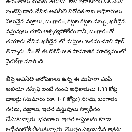
ఉదంతాలు మనకు తెలుసు. కానీ ఇరాక్‌లోని ఒక ఎంపీ
ఇంటిపై దాడి చేసిన అవినీతి నిరోధక శాఖ అధికారులు
విలువైన వజ్రాలు, బంగారం, కట్టల కట్టల డబ్బు, ఖరీదైన
వస్తువులు చూసి ఆశ్చర్యపోలేదు కానీ, బంగారంతో
తయారు చేసిన ఖరీదైన లో దుస్తుల జతను చూసి షాక్‌
తిన్నారు. దీంతో ఈ బికినీ జత సామాజిక మాధ్యమంలో
వైరల్‌గా మారింది.
తీవ్ర అవినీతి ఆరోపణలు ఉన్న ఈ మహిళా ఎంపీ
అలియా నస్పీఫ్‌ ఇంటి నుంచి అధికారులు 1.33 కోట్ల
డాలర్లు (సుమారు రూ. 148 కోట్లు) నగదు, బంగారం,
నగలు, వజ్రాలు, ఇతర వస్తువులు స్వాధీనం
చేసుకున్నారు. భవనాలు, ఇతర ఆస్తులను కూడా
ఆధీనంలోకి తీసుకున్నారు. మొత్తం పట్టుబడిన అక్రమ