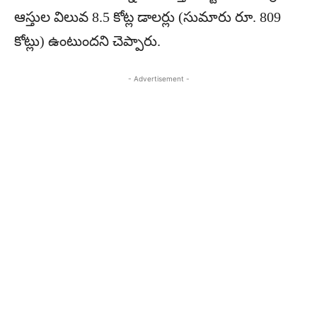
ఆస్తుల విలువ 8.5 కోట్ల డాలర్లు (సుమారు రూ. 809
కోట్లు) ఉంటుందని చెప్పారు.
- Advertisement -