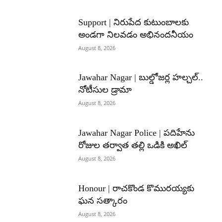
Support | నిరుపేద కుటుంబాలకు
అండగా నిలవడం అభినందనీయం
August 8, 2026
Jawahar Nagar | బుల్డోజర్ల హల్చల్..
నోటీసుల డ్రామా
August 8, 2026
Jawahar Nagar Police | పదిహేను
రోజుల తర్వాత తల్లి ఒడికి అఖిల్
August 8, 2026
Honour | రాచకొండ కొమురయ్యకు
ఘన సత్కారం
August 8, 2026