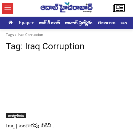
Epaper
ఆజ్ కీ బాత్
ఆదాబ్ ప్రత్యేకం
తెలంగాణ
ఆంధ్రప్ర
Tags
Iraq Corruption
Tag:
Iraq Corruption
అంతర్జాతీయం
Iraq | బంగారపు బికినీ..