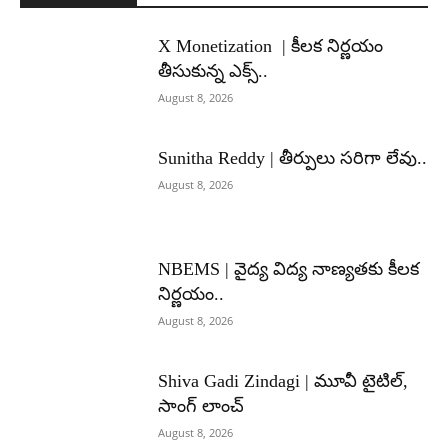
X Monetization | కీలక నిర్ణయం
తీసుకున్న ఎక్స్..
August 8, 2026
Sunitha Reddy | తీర్పులు సరిగా లేవు..
August 8, 2026
NBEMS | వైద్య విద్య నాణ్యతకు కీలక
నిర్ణయం..
August 8, 2026
Shiva Gadi Zindagi | మూవీ టైటిల్,
సాంగ్ లాంచ్
August 8, 2026