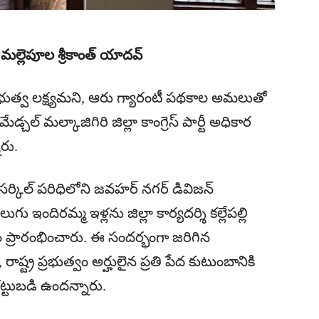
: మల్లెపూల శ్రీకాంత్ యాదవ్
రభుత్వ లక్ష్యమని, ఆరు గ్యారంటీ పథకాల అమలుతో
్ మల్కాజిగిరి జిల్లా కాంగ్రెస్ పార్టీ అధికార
ారు.
 సర్కిల్ పరిధిలోని జవహర్ నగర్ డివిజన్
 ఇందిరమ్మ ఇళ్లను జిల్లా కార్యదర్శి కల్లేపల్లి
 ప్రారంభించారు. ఈ సందర్భంగా జరిగిన
రాష్ట్ర ప్రభుత్వం అర్హులైన ప్రతి పేద కుటుంబానికి
కట్టుబడి ఉందన్నారు.