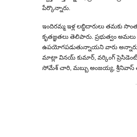
పేర్కొన్నారు.
ఇందిరమ్మ ఇళ్ల లబ్ధిదారులు తమకు సొంత ఇ
కృతజ్ఞతలు తెలిపారు. ప్రభుత్వం అమలు 
ఉపయోగపడుతున్నాయని వారు అన్నారు. ఈ
మాట్లా వినయ్ కుమార్, వర్కింగ్ ప్రెసిడ
సోమేశ్ చారి, మబ్బు అంజయ్య, శ్రీనివాస్
-