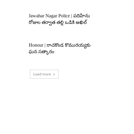
Jawahar Nagar Police | పదిహేను
రోజుల తర్వాత తల్లి ఒడికి అఖిల్
Honour | రాచకొండ కొమురయ్యకు
ఘన సత్కారం
Load more