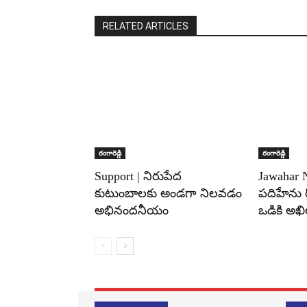
RELATED ARTICLES
రంగారెడ్డి
రంగారెడ్డి
Support | నిరుపేద
Jawahar N
కుటుంబాలకు అండగా నిలవడం
పదిహేను ర
అభినందనీయం
ఒడికి అఖి