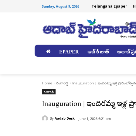
Telangana Epaper
H
Sunday, August 9, 2026
EPAPER
ఆజ్ కీ బాత్
ఆదాబ్ ప్రత
జిల్లాలు
Home
రంగారెడ్డి
Inauguration | ఇందిరమ్మ ఇళ్ల ప్రారంభోత్సవ
రంగారెడ్డి
Inauguration | ఇందిరమ్మ ఇళ్ల ప్
By
Aadab Desk
June 1, 2026 6:21 pm