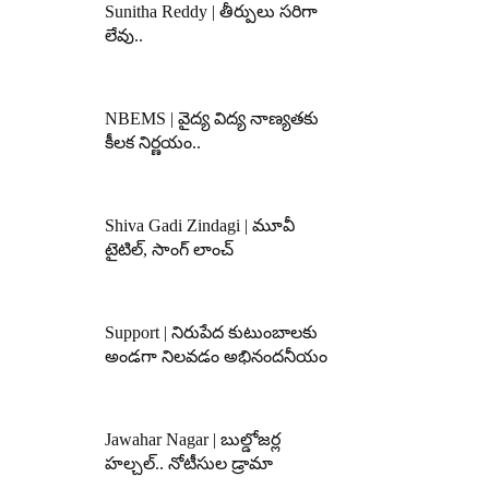
Sunitha Reddy | తీర్పులు సరిగా
లేవు..
NBEMS | వైద్య విద్య నాణ్యతకు
కీలక నిర్ణయం..
Shiva Gadi Zindagi | మూవీ
టైటిల్, సాంగ్ లాంచ్
Support | నిరుపేద కుటుంబాలకు
అండగా నిలవడం అభినందనీయం
Jawahar Nagar | బుల్డోజర్ల
హల్చల్.. నోటీసుల డ్రామా