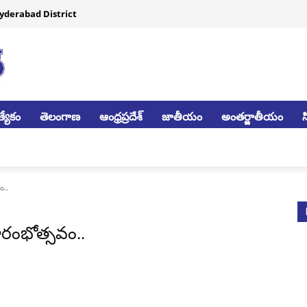
yderabad District
్యేకం
తెలంగాణ
ఆంధ్రప్రదేశ్
జాతీయం
అంతర్జాతీయం
ం..
రారంభోత్సవం..