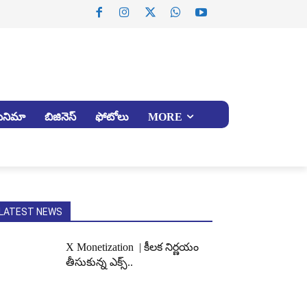
సినిమా
బిజినెస్
ఫోటోలు
MORE
LATEST NEWS
X Monetization | కీలక నిర్ణయం
తీసుకున్న ఎక్స్..