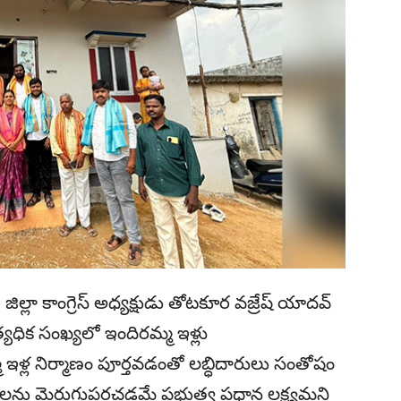
ిల్లా కాంగ్రెస్ అధ్యక్షుడు తోటకూర వజ్రేష్ యాదవ్
యధిక సంఖ్యలో ఇందిరమ్మ ఇళ్లు
ళ్ల నిర్మాణం పూర్తవడంతో లబ్ధిదారులు సంతోషం
మాణాలను మెరుగుపరచడమే ప్రభుత్వ ప్రధాన లక్ష్యమని