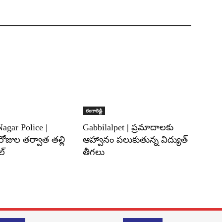
రంగారెడ్డి
agar Police |
Gabbilalpet | ప్రమాదాలకు
ోజుల తర్వాత తల్లి
ఆహ్వానం పలుకుతున్న విద్యుత్
ల్
తీగలు