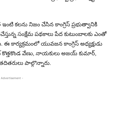
ంటి కలను నిజం చేసిన కాంగ్రెస్ ప్రభుత్వానికి
చేస్తున్న సంక్షేమ పథకాలు పేద కుటుంబాలకు ఎంతో
 కార్యక్రమంలో యువజన కాంగ్రెస్ అధ్యక్షుడు
ెంట్ కొత్తకొండ వేణు, నాయకులు అజయ్ కుమార్,
 తదితరులు పాల్గొన్నారు.
 Advertisement -