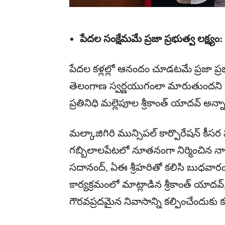
పేదల సంక్షేమమే ప్రజా ప్రభుత్వ లక్ష్యం
పేదల కళ్లల్లో ఆనందం చూడటమే ప్రజా ప్
తెలంగాణ స్వర్ణయుగంలా మారుతుందని మేడ్చల
ప్రతినిధి మల్లెపూల శ్రీకాంత్ యాదవ్ అన్న
మల్కాజిగిరి మున్సిపల్ కార్పొరేషన్ కీసర
గబ్బిలాలపేటలో నూతనంగా నిర్మించిన నాలుగు
సదానంద్, ఏఈ శ్రీహరితో కలిసి బుధవారం
కార్యక్రమంలో మాట్లాడిన శ్రీకాంత్ యాదవ్, 
గౌరవప్రదమైన నివాసాన్ని కల్పించేందుకు 