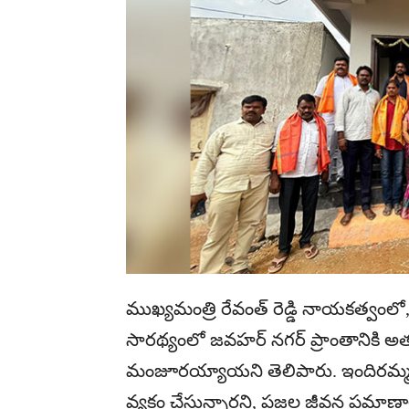
ముఖ్యమంత్రి రేవంత్ రెడ్డి నాయకత్వంలో, జ
సారథ్యంలో జవహర్ నగర్ ప్రాంతానికి అత్
మంజూరయ్యాయని తెలిపారు. ఇందిరమ్మ ఇ
వ్యక్తం చేస్తున్నారని, ప్రజల జీవన ప్ర