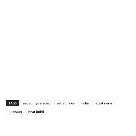
TAGS
aadab hyderabad
aadabnews
india
latest news
pakistan
virat kohli