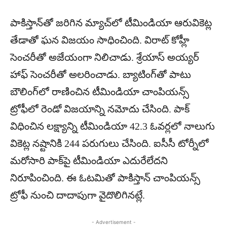
పాకిస్తాన్‌తో జరిగిన మ్యాచ్‌లో టీమిండియా ఆరువికెట్ల
తేడాతో ఘన విజయం సాధించింది. విరాట్‌ కోహ్లీ
సెంచరీతో అజేయంగా నిలిచాడు. శ్రేయాస్‌ అయ్యర్‌
హాఫ్‌ సెంచరీతో అలరించాడు. బ్యాటింగ్‌తో పాటు
బౌలింగ్‌లో రాణించిన టీమిండియా చాంపియన్స్‌
ట్రోఫీలో రెండో విజయాన్ని నమోదు చేసింది. పాక్‌
విధించిన లక్ష్యాన్ని టీమిండియా 42.3 ఓవర్లలో నాలుగు
వికెట్ల నష్టానికి 244 పరుగులు చేసింది. ఐసీసీ టోర్నీలో
మరోసారి పాక్‌పై టీమిండియా ఎదురేలేదని
నిరూపించింది. ఈ ఓటమితో పాకిస్తాన్‌ చాంపియన్స్‌
ట్రోఫీ నుంచి దాదాపుగా వైదొలిగినట్లే.
- Advertisement -