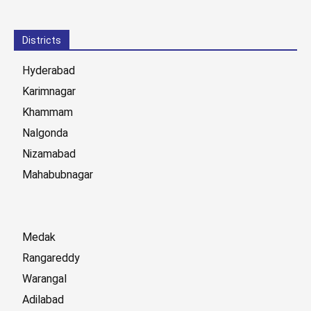
Districts
Hyderabad
Karimnagar
Khammam
Nalgonda
Nizamabad
Mahabubnagar
Medak
Rangareddy
Warangal
Adilabad