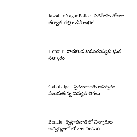
Jawahar Nagar Police | పదిహేను రోజుల
తర్వాత తల్లి ఒడికి అఖిల్
Honour | రాచకొండ కొమురయ్యకు ఘన
సత్కారం
Gabbilalpet | ప్రమాదాలకు ఆహ్వానం
పలుకుతున్న విద్యుత్ తీగలు
Bonalu | కృష్ణాజివాడిలో చిన్నారుల
ఆధ్వర్యంలో బోనాల పండుగ.