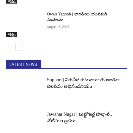
స్పోర్ట్స్
Owais Yaqoob | భారతీయ యువకుడి
సంచలనం..
August 3, 2026
స్పోర్ట్స్
LATEST NEWS
Support | నిరుపేద కుటుంబాలకు అండగా
నిలవడం అభినందనీయం
Jawahar Nagar | బుల్డోజర్ల హల్చల్..
నోటీసుల డ్రామా