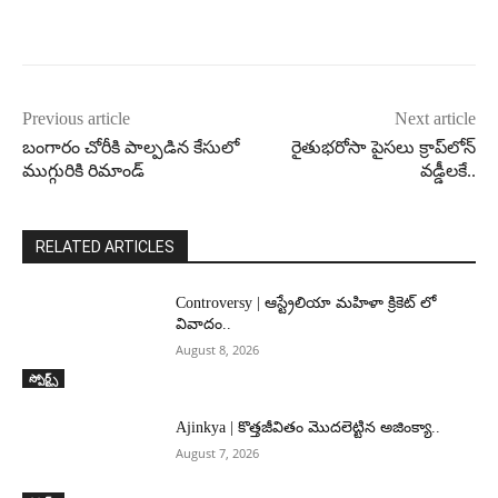
Previous article
Next article
బంగారం చోరీకి పాల్పడిన కేసులో
రైతుభ‌రోసా పైస‌లు క్రాప్‌లోన్
ముగ్గురికి రిమాండ్‌
వ‌డ్డీల‌కే..
RELATED ARTICLES
Controversy | ఆస్ట్రేలియా మహిళా క్రికెట్ లో
వివాదం..
August 8, 2026
స్పోర్ట్స్
Ajinkya | కొత్తజీవితం మొదలెట్టిన అజింక్యా..
August 7, 2026