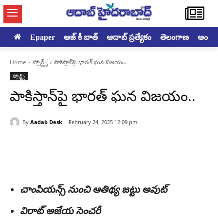
Epaper
ఆజ్ కీ బాత్
ఆదాబ్ ప్రత్యేకం
తెలంగాణ
ఆంధ్రప్ర
Home
స్పోర్ట్స్
పాకిస్తాన్‌పై భారత్‌ ఘన విజయం..
స్పోర్ట్స్
పాకిస్తాన్‌పై భారత్‌ ఘన విజయం..
By
Aadab Desk
February 24, 2025 12:09 pm
చాంపియన్స్‌ నుంచి ఆతిథ్య జట్టు అవుట్‌
విరాట్‌ అజేయ సెంచరీ