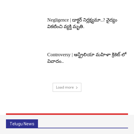
Negligence | డాక్టర్ నిర్లక్ష్యమా..? వైద్యం
వికటించి వ్యక్తి మృతి.
Controversy | ఆస్ట్రేలియా మహిళా క్రికెట్ లో
వివాదం..
Load more
Telugu News