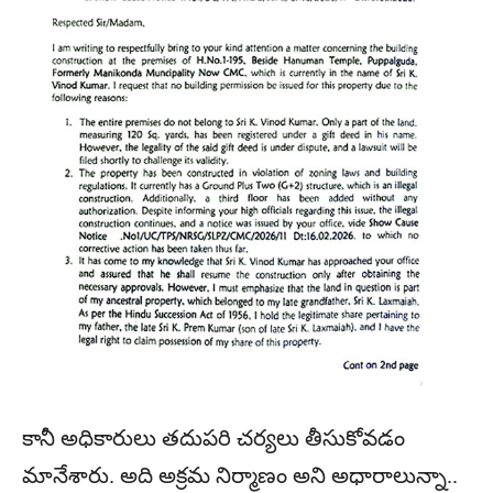
కానీ అధికారులు తదుపరి చర్యలు తీసుకోవడం
మానేశారు. అది అక్రమ నిర్మాణం అని అధారాలున్నా..