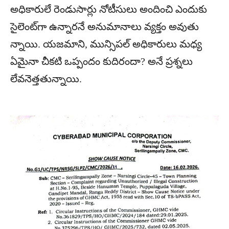
అధికారులే రెండుసార్లు నోటీసులు అందించి ఎందుకు
సైలెంట్‌గా ఉన్నారనే అనుమానాలు వ్యక్తం అవుతు
న్నాయి. యజమాని, మున్సిపల్ అధికారులు మధ్య
ఏమైనా చీకటి ఒప్పందం కుదిరందా? అనే ప్రశ్నలు
లేవనెత్తతున్నాయి.