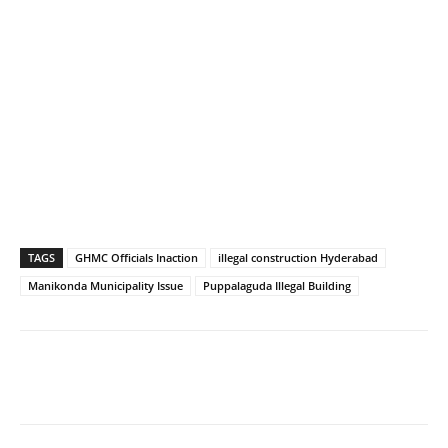
TAGS
GHMC Officials Inaction
illegal construction Hyderabad
Manikonda Municipality Issue
Puppalaguda Illegal Building