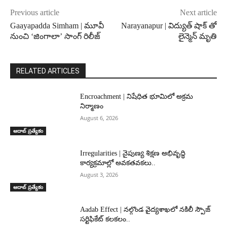
Previous article
Next article
Gaayapadda Simham | మూవీ
Narayanapur | విద్యుత్ షాక్ తో
నుంచి ‘జింగాలా’ సాంగ్ రిలీజ్
లైన్మెన్ మృతి
RELATED ARTICLES
Encroachment | నిషేధిత భూమిలో అక్రమ
నిర్మాణం
August 6, 2026
ఆదాబ్ ప్రత్యేకం
Irregularities | నైపుణ్య శిక్షణ అభివృద్ధి
కార్యక్రమాల్లో అవకతవకలు..
August 3, 2026
ఆదాబ్ ప్రత్యేకం
Aadab Effect | నల్గొండ వైద్యశాఖలో నకిలీ స్పౌజ్
సర్టిఫికేట్ కలకలం..