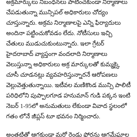
అక్రమార్కులు నిబంధనలు పాటించకుండా నిర్మాణాలు
చేపడుతున్నా మున్సిపల్ అధికారులు చోద్యం
చూస్తున్నారు. అక్రమ నిర్మాణాలపై ఎన్ని ఫిర్యాదులు
అందినా పట్టించుకోవడం లేదు. నోటీసులు ఇచ్చి
చేతులు ముడుచుకుంటున్నారు. ఇలా గ్రేటర్
హైదరాబాద్ వ్యాప్తంగా వందలాది నిర్మాణాలు
వెలుస్తున్నా అధికారులు అక్ర మార్కులతో కుమ్మక్కై
చూసీ చూడనట్లు వ్యవహరిస్తున్నారనే ఆరోపణలు
వెల్లువెత్తుతున్నాయి. ఇటీవల మణికొండ మున్సి పాలిటీ
పరిధిలోని పుప్పాలగూడ హనుమాన్ గుడి పక్కన ఇంటి
నెబర్ 1-95లో అనుమతులు లేకుండా వివాద స్థలంలో
గతం లోనే జీప్లస్ టూ భవనం నిర్మించారు.
అంతటితో ఆగకుండా మరో రెండు ఫ్లోర్లను ఆగమేఘాల