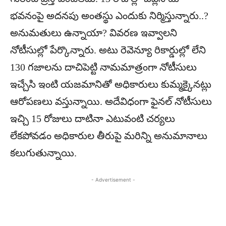
భవనంపై అదనపు అంతస్థు ఎందుకు నిర్మిస్తున్నారు..?
అనుమతులు ఉన్నాయా? వివరణ ఇవ్వాలని
నోటీసుల్లో పేర్కొన్నారు. అటు రెవెన్యూ రికార్డుల్లో లేని
130 గజాలను దాచిపెట్టి నామమాత్రంగా నోటీసులు
ఇచ్చేసి ఇంటి యజమానితో అధికారులు కుమ్మక్కైనట్లు
ఆరోపణలు వస్తున్నాయి. అదేవిధంగా ఫైనల్ నోటీసులు
ఇచ్చి 15 రోజులు దాటినా ఎటువంటి చర్యలు
లేకపోవడం అధికారుల తీరుపై మరిన్ని అనుమానాలు
కలుగుతున్నాయి.
- Advertisement -