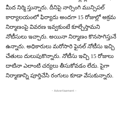
మీద నిర్మి స్తున్నారు. దీనిపై నార్సింగి మున్సిపల్
కార్యాలయంలో ఫిర్యాదు అందగా 15 రోజుల్లో అక్రమ
నిర్మాణంపై వివరణ ఇవ్వకుంటే కూల్చేస్తామని
నోటీసులు ఇచ్చారు. అయినా నిర్మాణం కొనసాగిస్తునే
ఉన్నారు. అధికారులు మరోసారి ఫైనల్ నోటీసు ఇచ్చి
చేతులు దులుపుకొన్నారు. నోటీసు ఇచ్చి 15 రోజులు
దాటినా ఎలాంటి చర్యలు తీసుకోవడం లేదు. పైగా
నిర్మాణాన్ని పూర్తిచేసి రంగులు కూడా వేసుకున్నారు.
- Advertisement -