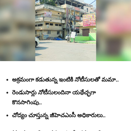
అక్రమంగా కడుతున్న ఇంటికి నోటీసులతో మమా..
రెండుసార్లు నోటీసులందినా యథేచ్ఛగా
కొనసాగింపు..
చోద్యం చూస్తున్న జీహెచఎంసీ అధికారులు..