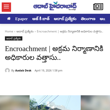
Epaper
ఆజ్ కీ బాత్
ఆదాబ్ ప్రత్యేకం
తెలంగాణ
ఆంధ్రప్ర
Home
ఆదాబ్ ప్రత్యేకం
Encroachment | అక్రమ నిర్మాణానికి అధికారుల వత్తాసు..
ఆదాబ్ ప్రత్యేకం
Encroachment | అక్రమ నిర్మాణానికి
అధికారుల వత్తాసు..
By
Aadab Desk
April 19, 2026 1:58 pm