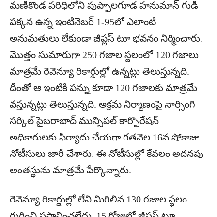
మణికొండ పరిధిలోని పుప్పాలగూడ హనుమాన్ గుడి
పక్కన ఉన్న ఇంటినెబర్ 1-95లో ఎలాంటి
అనుమతులు లేకుండా జీప్లస్ టూ భవనం నిర్మించారు.
మొత్తం సుమారుగా 250 గజాల స్థలంలో 120 గజాలు
మాత్రమే రెవెన్యూ రికార్డుల్లో ఉన్నట్లు తెలుస్తున్నది.
దీంతో ఆ ఇంటికి పన్ను కూడా 120 గజాలకు మాత్రమే
వస్తున్నట్లు తెలుస్తున్నది. అక్రమ నిర్మాణంపై నార్సింగి
సర్కిల్ సైబరాబాద్ మున్సిపల్ కార్పొరేషన్
అధికారులకు ఫిర్యాదు చేయగా గతనెల 16న షోకాజు
నోటీసులు జారీ చేశారు. ఈ నోటీసుల్లో కేవలం అదనపు
అంతస్థును మాత్రమే పేర్కొన్నారు.
రెవెన్యూ రికార్డుల్లో లేని మిగిలిన 130 గజాల స్థలం
గురించి ప్రస్తావించలేదు. 15 రోజుల్లో జీప్లస్ టూ