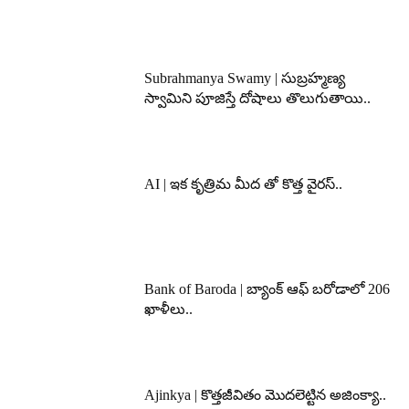
Subrahmanya Swamy | సుబ్రహ్మణ్య
స్వామిని పూజిస్తే దోషాలు తొలుగుతాయి..
AI | ఇక కృత్రిమ మీద తో కొత్త వైరస్..
Bank of Baroda | బ్యాంక్‌ ఆఫ్‌ బరోడాలో 206
ఖాళీలు..
Ajinkya | కొత్తజీవితం మొదలెట్టిన అజింక్యా..