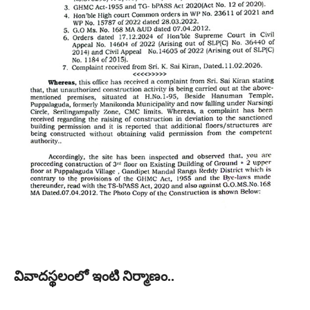
వివాదస్థలంలో ఇంటి నిర్మాణం..