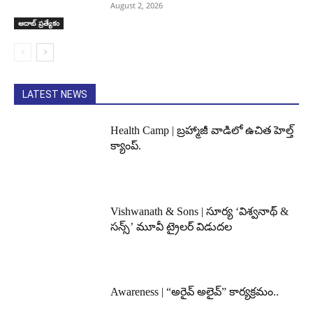
August 2, 2026
ఆదాబ్ ప్రత్యేకం
LATEST NEWS
Health Camp | బ్రహ్మాజీ వాడిలో ఉచిత హెల్త్
క్యాంప్.
Vishwanath & Sons | సూర్య ‘విశ్వనాథ్ &
సన్స్’ మూవీ ట్రైలర్ విడుదల
Awareness | “అరైవ్ అలైవ్” కార్యక్రమం..