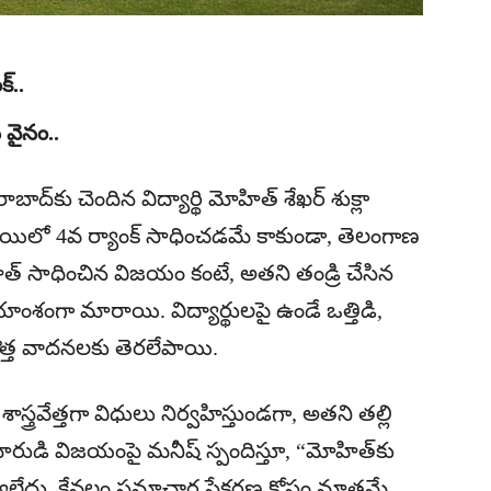
్..
 వైనం..
ాద్‌కు చెందిన విద్యార్థి మోహిత్ శేఖర్ శుక్లా
ాయిలో 4వ ర్యాంక్ సాధించడమే కాకుండా, తెలంగాణ
హిత్ సాధించిన విజయం కంటే, అతని తండ్రి చేసిన
ీయాంశంగా మారాయి. విద్యార్థులపై ఉండే ఒత్తిడి,
ొత్త వాదనలకు తెరలేపాయి.
శాస్త్రవేత్తగా విధులు నిర్వహిస్తుండగా, అతని తల్లి
ారుడి విజయంపై మనీష్ స్పందిస్తూ, “మోహిత్‌కు
వ్వలేదు. కేవలం సమాచార సేకరణ కోసం మాత్రమే