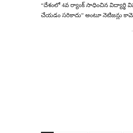
“దేశంలో 4వ ర్యాంక్ సాధించిన విద్యార్థ
చేయడం సరికాదు” అంటూ నెటిజన్లు కామెం
-