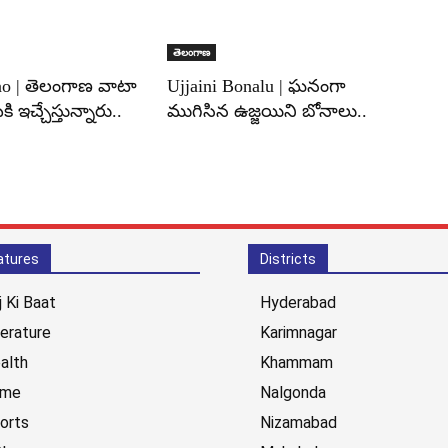
తెలంగాణ
ao | తెలంగాణ వాటా
Ujjaini Bonalu | ఘనంగా
కి ఇచ్చేస్తున్నారు..
ముగిసిన ఉజ్జయిని బోనాలు..
atures
Districts
j Ki Baat
Hyderabad
terature
Karimnagar
alth
Khammam
ime
Nalgonda
orts
Nizamabad