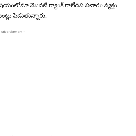
ి విషయంలోనూ మొదటి ర్యాంక్ రాలేదని విచారం వ్యక్తం
ట్లు పెడుతున్నారు.
 Advertisement -