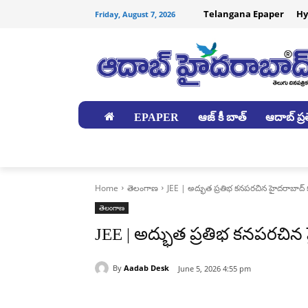
Telangana Epaper
Hy
Friday, August 7, 2026
EPAPER
ఆజ్ కీ బాత్
ఆదాబ్ ప్రత
జిల్లాలు
Home
తెలంగాణ
JEE | అద్భుత ప్రతిభ కనపరచిన హైదరాబాద్ కు
తెలంగాణ
JEE | అద్భుత ప్రతిభ కనపరచిన హ
By
Aadab Desk
June 5, 2026 4:55 pm