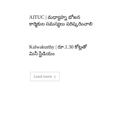
AITUC | మధ్యాహ్న భోజన
కార్మికుల సమస్యలు పరిష్కరించాలి
Kalwakurthy | రూ.1.30 కోట్లతో
మినీ స్టేడియం
Load more