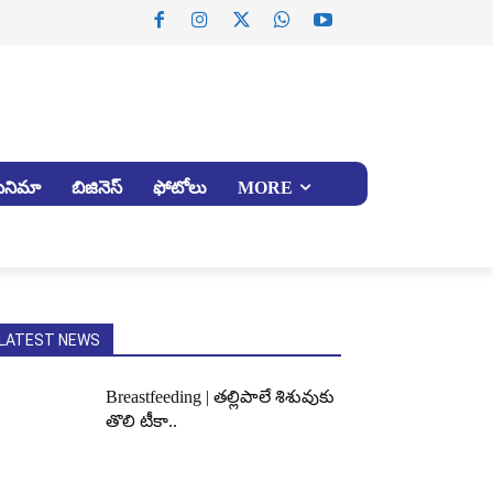
సినిమా
బిజినెస్
ఫోటోలు
MORE
LATEST NEWS
Breastfeeding | తల్లిపాలే శిశువుకు
తొలి టీకా..