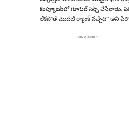
కంప్యూటర్‌లో గూగుల్ సెర్చ్ చేసేవాడు. పరీ
లేకపోతే మొదటి ర్యాంక్ వచ్చేది” అని పేర్క
- Advertisement -