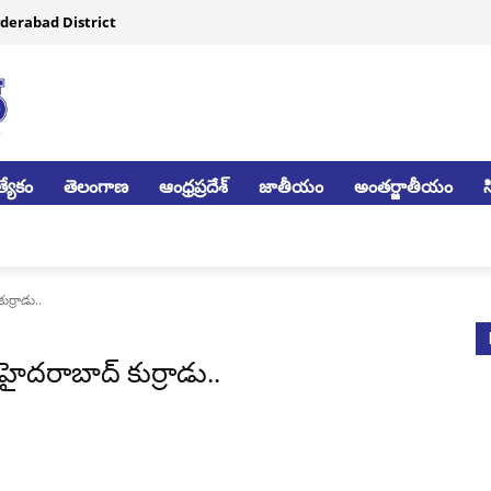
derabad District
్యేకం
తెలంగాణ
ఆంధ్రప్రదేశ్
జాతీయం
అంతర్జాతీయం
ర్రాడు..
ైదరాబాద్ కుర్రాడు..