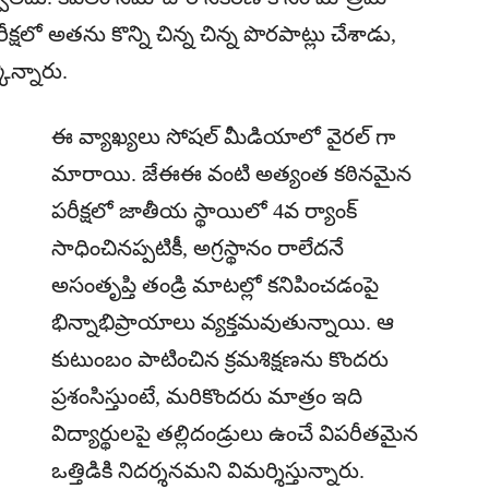
క్షలో అతను కొన్ని చిన్న చిన్న పొరపాట్లు చేశాడు,
ొన్నారు.
ఈ వ్యాఖ్యలు సోషల్ మీడియాలో వైరల్ గా
మారాయి. జేఈఈ వంటి అత్యంత కఠినమైన
పరీక్షలో జాతీయ స్థాయిలో 4వ ర్యాంక్
సాధించినప్పటికీ, అగ్రస్థానం రాలేదనే
అసంతృప్తి తండ్రి మాటల్లో కనిపించడంపై
భిన్నాభిప్రాయాలు వ్యక్తమవుతున్నాయి. ఆ
కుటుంబం పాటించిన క్రమశిక్షణను కొందరు
ప్రశంసిస్తుంటే, మరికొందరు మాత్రం ఇది
విద్యార్థులపై తల్లిదండ్రులు ఉంచే విపరీతమైన
ఒత్తిడికి నిదర్శనమని విమర్శిస్తున్నారు.