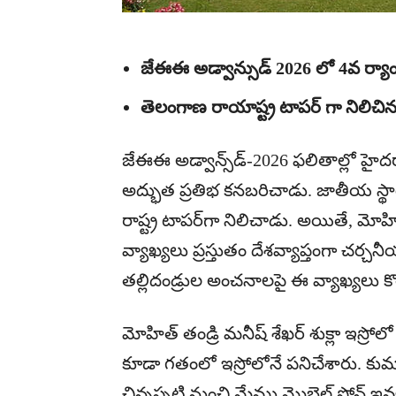
జేఈఈ అడ్వాన్సుడ్ 2026 లో 4వ ర్యాంక
తెలంగాణ రాయాష్ట్ర టాపర్ గా నిలిచిన
జేఈఈ అడ్వాన్స్‌డ్-2026 ఫలితాల్లో హైదరాబ
అద్భుత ప్రతిభ కనబరిచాడు. జాతీయ స్థ
రాష్ట్ర టాపర్‌గా నిలిచాడు. అయితే, మో
వ్యాఖ్యలు ప్రస్తుతం దేశవ్యాప్తంగా చర్చన
తల్లిదండ్రుల అంచనాలపై ఈ వ్యాఖ్యలు క
మోహిత్ తండ్రి మనీష్ శేఖర్ శుక్లా ఇస్రోలో 
కూడా గతంలో ఇస్రోలోనే పనిచేశారు. కుమ
చిన్నప్పటి నుంచి మేము మొబైల్ ఫోన్ ఇ