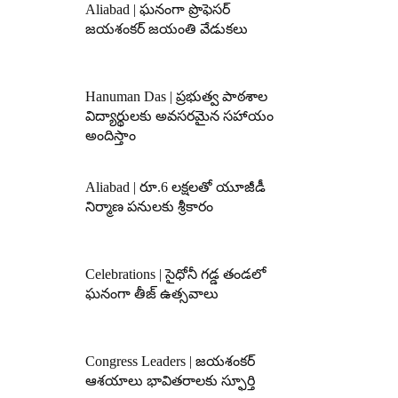
Aliabad | ఘనంగా ప్రొఫెసర్
జయశంకర్ జయంతి వేడుకలు
Hanuman Das | ప్రభుత్వ పాఠశాల
విద్యార్థులకు అవసరమైన సహాయం
అందిస్తాం
Aliabad | రూ.6 లక్షలతో యూజీడీ
నిర్మాణ పనులకు శ్రీకారం
Celebrations | సైధోనీ గడ్డ తండలో
ఘనంగా తీజ్ ఉత్సవాలు
Congress Leaders | జయశంకర్
ఆశయాలు భావితరాలకు స్ఫూర్తి