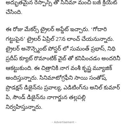
అద్భుతమైన రెస్పాన్స్ తో సినిమా మంచి బజ్ క్రియేట్
చేసింది.
ఈ రోజు మేకర్స్ ట్రైలర్ అప్డేట్ ఇచ్చారు. ‘గోదారి
గట్టుపైన’ ట్రైలర్ ఏప్రిల్ 27న లాంచ్ చేయనున్నారు.
ట్రైలర్ అనౌన్స్మెంట్ పోస్టర్ లో సుమంత్ ప్రభాస్, నిధి
ప్రదీప్ క్యూట్ రొమాంటిక్ వైబ్‌ తో కనిపించడం అందరినీ
ఆకట్టుకుంది. ఈ చిత్రానికి నాగ వంశీ కృష్ణ మ్యూజిక్
అందిస్తున్నారు. సినిమాటోగ్రఫీని సాయి సంతోష్,
ప్రొడక్షన్ డిజైన్‌ను ప్రవాల్య, ఎడిటింగ్‌ను అనిల్ కుమార్
పి, సౌండ్ డిజైన్‌ను నాగార్జున తల్లపల్లి
నిర్వహిస్తున్నారు.
- Advertisement -