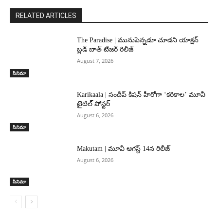
RELATED ARTICLES
The Paradise | మునుపెన్నడూ చూడని యాక్షన్
బ్లడ్ బాత్ టీజర్ రిలీజ్
August 7, 2026
సినిమా
Karikaala | సందీప్ కిషన్ హీరోగా ‘కరికాల’ మూవీ
టైటిల్ పోస్టర్
August 6, 2026
సినిమా
Makutam | మూవీ ఆగస్ట్ 14న రిలీజ్
August 6, 2026
సినిమా