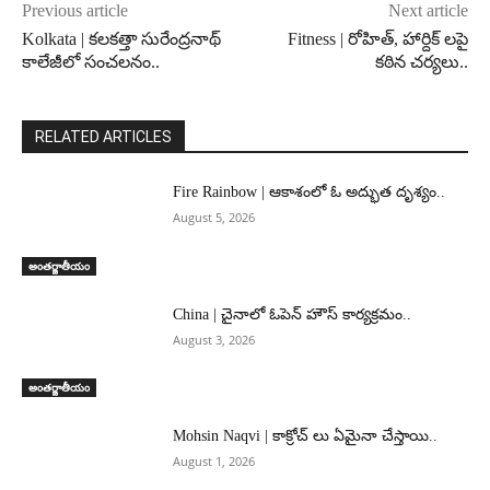
Previous article
Next article
Kolkata | కలకత్తా సురేంద్రనాథ్
Fitness | రోహిత్, హార్దిక్ లపై
కాలేజీలో సంచలనం..
కఠిన చర్యలు..
RELATED ARTICLES
Fire Rainbow | ఆకాశంలో ఓ అద్భుత దృశ్యం..
August 5, 2026
అంతర్జాతీయం
China | చైనాలో ఓపెన్ హౌస్ కార్యక్రమం..
August 3, 2026
అంతర్జాతీయం
Mohsin Naqvi | కాక్రోచ్ లు ఏమైనా చేస్తాయి..
August 1, 2026