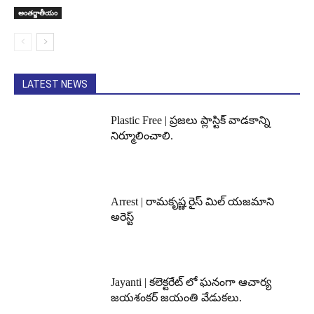
అంతర్జాతీయం
LATEST NEWS
Plastic Free | ప్రజలు ప్లాస్టిక్ వాడకాన్ని
నిర్మూలించాలి.
Arrest | రామకృష్ణ రైస్ మిల్ యజమాని
అరెస్ట్
Jayanti | కలెక్టరేట్ లో ఘనంగా ఆచార్య
జయశంకర్ జయంతి వేడుకలు.