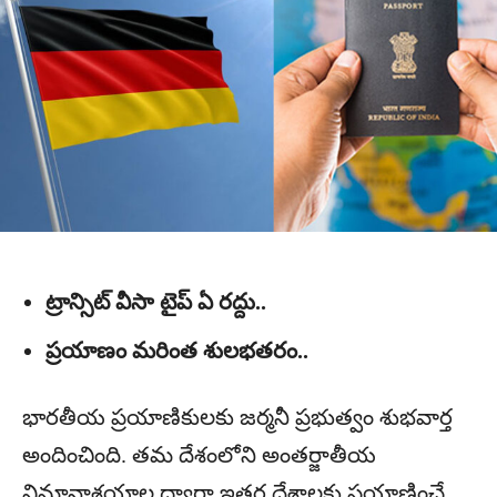
ట్రాన్సిట్ వీసా టైప్ ఏ రద్దు..
ప్రయాణం మరింత శులభతరం..
భారతీయ ప్రయాణికులకు జర్మనీ ప్రభుత్వం శుభవార్త
అందించింది. తమ దేశంలోని అంతర్జాతీయ
విమానాశ్రయాల ద్వారా ఇతర దేశాలకు ప్రయాణించే