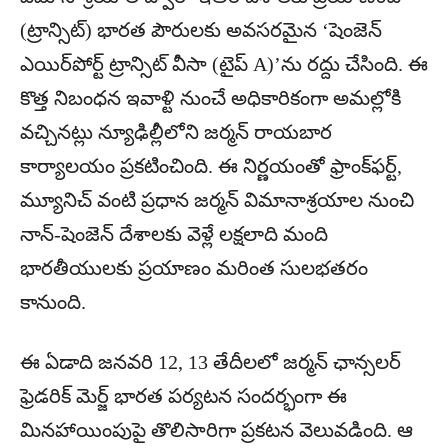
(ట్రాన్సిట్) భారత పౌరులకు అవసరమైన ‘షెంజెన్
ఎయిర్‌పోర్ట్ ట్రాన్సిట్ వీసా (టైప్ A)’ను రద్దు చేసింది. ఈ
కొత్త నిబంధన ఇవాళ్టి నుంచే అధికారికంగా అమల్లోకి
వచ్చినట్లు న్యూఢిల్లీలోని జర్మన్ రాయబార
కార్యాలయం ప్రకటించింది. ఈ నిర్ణయంతో ఫ్రాంక్‌ఫర్ట్,
మ్యూనిచ్ వంటి ప్రధాన జర్మన్ విమానాశ్రయాల నుంచి
నాన్-షెంజెన్ దేశాలకు వెళ్లే లక్షలాది మంది
భారతీయులకు ప్రయాణం మరింత సులభతరం
కానుంది.
ఈ ఏడాది జనవరి 12, 13 తేదీలలో జర్మన్ ఛాన్సలర్
ఫ్రెడరిక్ మెర్జ్ భారత పర్యటన సందర్భంగా ఈ
మినహాయింపుపై తొలిసారిగా ప్రకటన వెలువడింది. ఆ