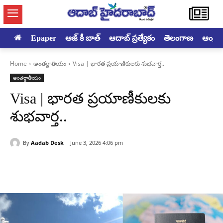
Epaper
ఆజ్ కీ బాత్
ఆదాబ్ ప్రత్యేకం
తెలంగాణ
ఆంధ్రప్ర
Home
అంతర్జాతీయం
Visa | భారత ప్రయాణీకులకు శుభవార్త..
అంతర్జాతీయం
Visa | భారత ప్రయాణీకులకు
శుభవార్త..
By
Aadab Desk
June 3, 2026 4:06 pm