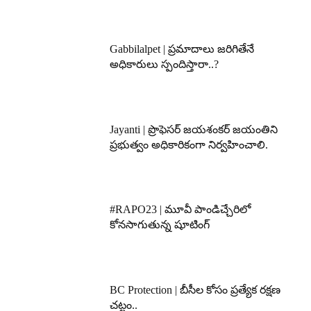
Gabbilalpet | ప్రమాదాలు జరిగితేనే
అధికారులు స్పందిస్తారా..?
Jayanti | ప్రొఫెసర్ జయశంకర్ జయంతిని
ప్రభుత్వం అధికారికంగా నిర్వహించాలి.
#RAPO23 | మూవీ పాండిచ్చేరిలో
కోనసాగుతున్న షూటింగ్
BC Protection | బీసీల కోసం ప్రత్యేక రక్షణ
చట్టం..