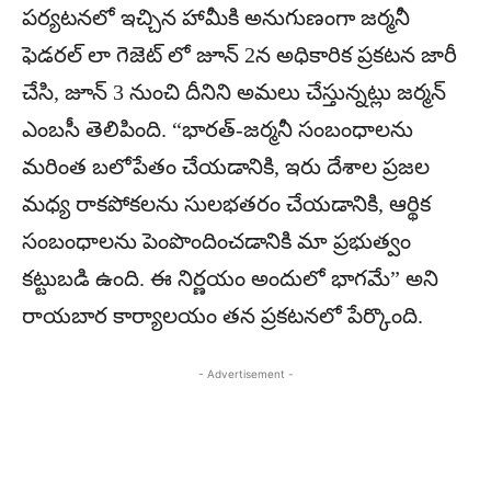
పర్యటనలో ఇచ్చిన హామీకి అనుగుణంగా జర్మనీ
ఫెడరల్ లా గెజెట్ లో జూన్ 2న అధికారిక ప్రకటన జారీ
చేసి, జూన్ 3 నుంచి దీనిని అమలు చేస్తున్నట్లు జర్మన్
ఎంబసీ తెలిపింది. “భారత్-జర్మనీ సంబంధాలను
మరింత బలోపేతం చేయడానికి, ఇరు దేశాల ప్రజల
మధ్య రాకపోకలను సులభతరం చేయడానికి, ఆర్థిక
సంబంధాలను పెంపొందించడానికి మా ప్రభుత్వం
కట్టుబడి ఉంది. ఈ నిర్ణయం అందులో భాగమే” అని
రాయబార కార్యాలయం తన ప్రకటనలో పేర్కొంది.
- Advertisement -