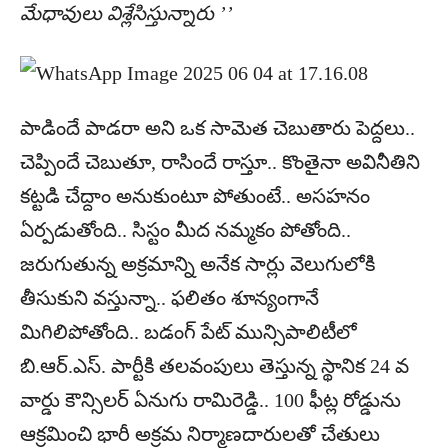
మేధావులు విశ్లేసిస్తున్నారు ’’
పాడిందే పాడరా అని ఒక సామెత చెబుతారు పెద్దలు..
చెప్పిందే చెబుతూ, రాసిందే రాస్తూ.. కొంతైనా అవినీతిని
కట్టడి చేద్దాం అనుకుంటూ పోతుంటే.. అసహనం
ఏర్పడుతోంది.. సిస్టం మీద నమ్మకం పోతోంది..
జరుగుతున్న అక్రమాన్ని అనేక సార్లు వెలుగులోకి
తీసుకుని వస్తున్నా.. ఫలితం శూన్యంగానే
మిగిలిపోతోంది.. బడంగ్‌ పేట్‌ మున్సిపాలిటీలో
బి.ఆర్‌.ఎస్‌. పార్టీకి తలవంపులు తెస్తున్న స్థానిక 24 వ
వార్డు కౌన్సిలర్‌ ఏనుగు రామిరెడ్డి.. 100 ఫీట్ల రోడ్డును
ఆక్రమించి భారీ అక్రమ నిర్మాణదారులతో చేతులు