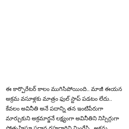
ఈ కార్పొరేటర్‌ కాలం ముగిసిపోయింది.. మాజీ ఈయన
అక్రమ వసూళ్లకు మాత్రం ఫుల్‌ స్టాప్‌ పడటం లేదు..
కేవలం అవినీతి అనే పదాన్ని తన ఇంటిపేరుగా
మార్చుకుని అక్రమార్జనే లక్ష్యంగా అవినీతిని నిస్సిగ్గుగా
ప్రోత్సహిస్తూ ప్రధాన రహదారిని మింగేసి.. అక్రమ