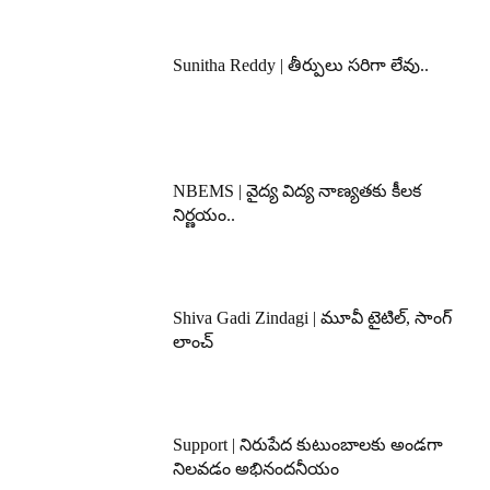
Sunitha Reddy | తీర్పులు సరిగా లేవు..
NBEMS | వైద్య విద్య నాణ్యతకు కీలక
నిర్ణయం..
Shiva Gadi Zindagi | మూవీ టైటిల్, సాంగ్
లాంచ్
Support | నిరుపేద కుటుంబాలకు అండగా
నిలవడం అభినందనీయం