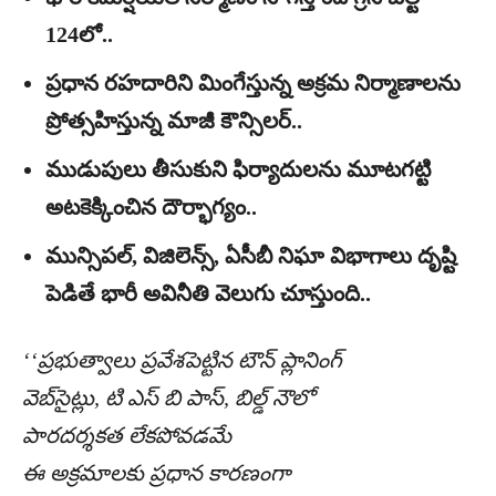
124లో..
ప్రధాన రహదారిని మింగేస్తున్న అక్రమ నిర్మాణాలను
ప్రోత్సహిస్తున్న మాజీ కౌన్సిలర్‌..
ముడుపులు తీసుకుని ఫిర్యాదులను మూటగట్టి
అటకెక్కించిన దౌర్భాగ్యం..
మున్సిపల్‌, విజిలెన్స్‌, ఏసీబీ నిఘా విభాగాలు దృష్టి
పెడితే భారీ అవినీతి వెలుగు చూస్తుంది..
‘‘ప్రభుత్వాలు ప్రవేశపెట్టిన టౌన్‌ ప్లానింగ్‌
వెబ్‌సైట్లు, టి ఎస్‌ బి పాస్‌, బిల్డ్‌ నౌలో
పారదర్శకత లేకపోవడమే
ఈ అక్రమాలకు ప్రధాన కారణంగా