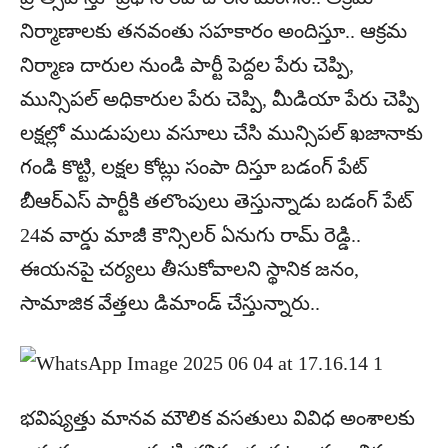
నిర్మాణాలకు తనవంతు సహకారం అందిస్తూ.. ఆక్రమ
నిర్మాణ దారుల నుండి పార్టీ పెద్దల పేరు చెప్పి,
మున్సిపల్‌ అధికారుల పేరు చెప్పి, మీడియా పేరు చెప్పి
లక్షల్లో ముడుపులు వసూలు చేసి మున్సిపల్‌ ఖజానాకు
గండి కొట్టి, లక్షల కోట్లు సంపా దిస్తూ బడంగ్‌ పేట్‌
బీఆర్‌ఎస్‌ పార్టీకి తలొంపులు తెస్తున్నాడు బడంగ్‌ పేట్‌
24వ వార్డు మాజీ కౌన్సిలర్‌ ఏనుగు రామ్‌ రెడ్డి..
ఈయనపై చర్యలు తీసుకోవాలని స్థానిక జనం,
సామాజిక వేత్తలు డిమాండ్‌ చేస్తున్నారు..
భవిష్యత్తు మానవ మౌలిక వసతులు వివిధ అంశాలకు