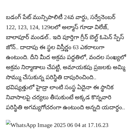
బడంగ్‌ పేట్‌ మున్సిపాలిటీ 24వ వార్డు, సర్వేనెంబర్‌
122, 123, 124, 129లలో అల్మాస్‌ గూడా విలేజ్‌,
బాలాపూర్‌ మండల్‌.. ఇది పూర్తిగా గ్రీన్‌ బెల్ట్‌ ఓపెన్‌ స్పేస్‌
జోన్‌.. దాదాపు ఈ స్థల విస్తీర్ణం 63 ఎకరాలుగా
ఉంటుంది. దీని మీద అక్రమ పద్ధతిలో, వందల సంఖ్యలో
అక్రమ నిర్మాణాలు చేపట్టి, అమాయకపు ప్రజలకు అమ్మి
సొమ్ము చేసుకున్న పరిస్థితి దాపురించింది..
భవిష్యత్తులో హైడ్రా లాంటి సంస్థ ఏదైనా ఈ స్థానిక
నివాసాలపై చర్యలు తీసుకుంటే అక్కడ కొన్నవారి
పరిస్థితి అగమ్యగోచరంగా ఉంటుంది అన్నది యదార్ధం..