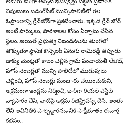
అనుగు ణంగా అప్పటి భవిష్యత్తు పట్టణ ప్రణాళిక
నిపుణులు బడంగ్‌పేట్‌ మున్సిపాలిటీలో గల
ఓప్రాంతాన్ని గ్రీన్‌జోన్‌గా ప్రకటించారు. ఇక్కడ గ్రీన్‌ జోన్‌
అంటే పార్కులు, పాఠశాలల కోసం ఏర్పాటు చేసిన
స్థలం..అయితే ప్రభుత్వ నిబంధనలను తుంగలో
తొక్కుతూ స్థానిక కౌన్సిలర్‌ ఏనుగు రామిరెడ్డి తప్పుడు
డాక్యు మెంట్లతో కాలం చెల్లిన గ్రామ పంచాయతీ లేఔట్‌,
హౌస్‌ నెంబర్లతో మున్సి పాలిటీలో ముడుపులు
చెల్లించి, హౌస్‌ నెంబర్లు మంజూరు చేయించుకుని,
అక్రమంగా ఇండ్లను నిర్మించి, భారీగా రియల్‌ ఎస్టేట్‌
వ్యాపారం చేసి, వాటిపై అక్రమ రిజిస్ట్రేషన్స్‌ చేసి, అంతు
లేని అవినీతికి పాల్పడ్డారనడానికి సాక్షీభూతం ఈవార్త
కథనం..