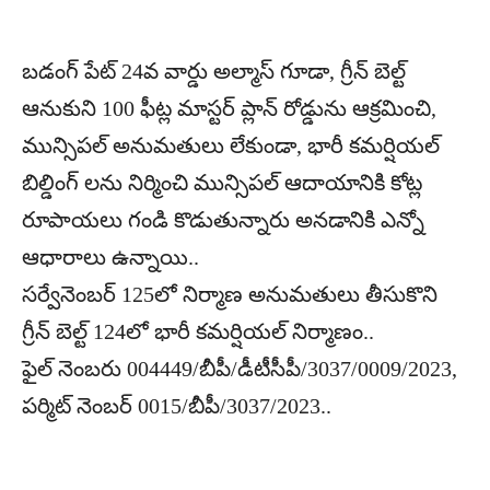
బడంగ్‌ పేట్‌ 24వ వార్డు అల్మాస్‌ గూడా, గ్రీన్‌ బెల్ట్‌
ఆనుకుని 100 ఫీట్ల మాస్టర్‌ ప్లాన్‌ రోడ్డును ఆక్రమించి,
మున్సిపల్‌ అనుమతులు లేకుండా, భారీ కమర్షియల్‌
బిల్డింగ్‌ లను నిర్మించి మున్సిపల్‌ ఆదాయానికి కోట్ల
రూపాయలు గండి కొడుతున్నారు అనడానికి ఎన్నో
ఆధారాలు ఉన్నాయి..
సర్వేనెంబర్‌ 125లో నిర్మాణ అనుమతులు తీసుకొని
గ్రీన్‌ బెల్ట్‌ 124లో భారీ కమర్షియల్‌ నిర్మాణం..
ఫైల్‌ నెంబరు 004449/బీపీ/డీటీసీపీ/3037/0009/2023,
పర్మిట్‌ నెంబర్‌ 0015/బీపీ/3037/2023..