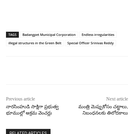
TAGS
Badangpet Municipal Corporation
Endless irregularities
illegal structures in the Green Belt
Special Officer Srinivas Reddy
Previous article
Next article
నారసింహుడి సాక్షిగా ప్ర‌భుత్వ
మంత్రి మెప్పుకోసం చట్టాలు,
భూముల్లో అక్రమ వెంచ‌ర్లు
నిబంధనలకు తిలోదకాలు
RELATED ARTICLES