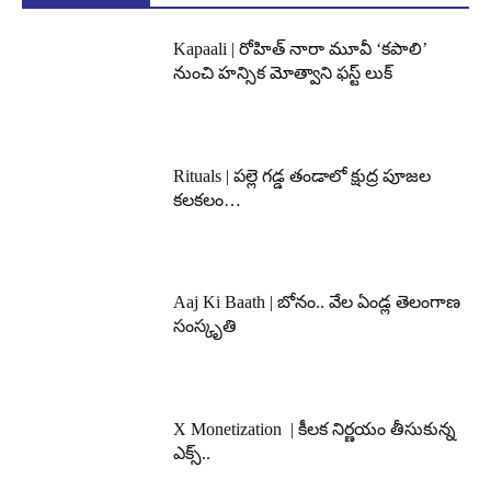
Kapaali | రోహిత్ నారా మూవీ ‘కపాలి’
నుంచి హన్సిక మోత్వాని ఫస్ట్ లుక్
Rituals | పల్లె గడ్డ తండాలో క్షుద్ర పూజల
కలకలం…
Aaj Ki Baath | బోనం.. వేల ఏండ్ల తెలంగాణ
సంస్కృతి
X Monetization | కీలక నిర్ణయం తీసుకున్న
ఎక్స్..