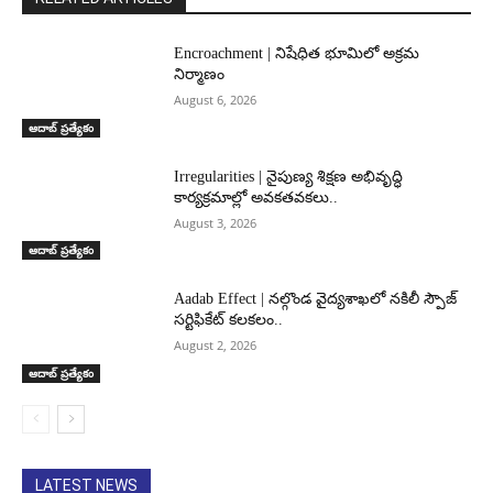
Encroachment | నిషేధిత భూమిలో అక్రమ
నిర్మాణం
August 6, 2026
ఆదాబ్ ప్రత్యేకం
Irregularities | నైపుణ్య శిక్షణ అభివృద్ధి
కార్యక్రమాల్లో అవకతవకలు..
August 3, 2026
ఆదాబ్ ప్రత్యేకం
Aadab Effect | నల్గొండ వైద్యశాఖలో నకిలీ స్పౌజ్
సర్టిఫికేట్ కలకలం..
August 2, 2026
ఆదాబ్ ప్రత్యేకం
LATEST NEWS