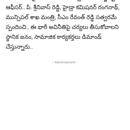
ఆఫీసర్‌.. పి. శ్రీనివాస్‌ రెడ్డి, హైడ్రా కమిషనర్‌ రంగనాథ్‌,
మున్సిపల్‌ శాఖ మంత్రి, సీఎం రేవంత్‌ రెడ్డి సత్వరమే
స్పందించి.. ఈ భారీ అవినీతిపై చర్యలు తీసుకోవాలని
స్థానిక జనం, సామాజిక కార్యకర్తలు డిమాండ్‌
చేస్తున్నారు..
- Advertisement -