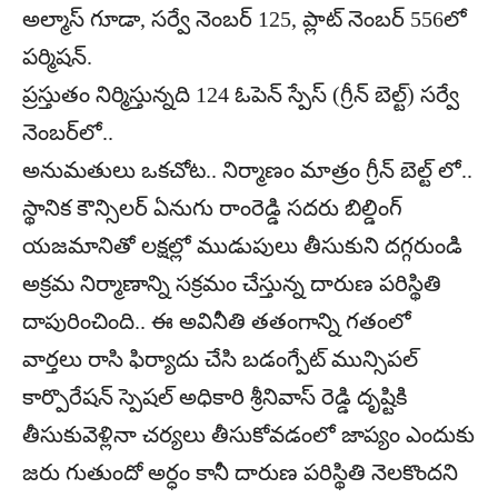
అల్మాస్‌ గూడా, సర్వే నెంబర్‌ 125, ప్లాట్‌ నెంబర్‌ 556లో
పర్మిషన్‌.
ప్రస్తుతం నిర్మిస్తున్నది 124 ఓపెన్‌ స్పేస్‌ (గ్రీన్‌ బెల్ట్‌) సర్వే
నెంబర్‌లో..
అనుమతులు ఒకచోట.. నిర్మాణం మాత్రం గ్రీన్‌ బెల్ట్‌ లో..
స్థానిక కౌన్సిలర్‌ ఏనుగు రాంరెడ్డి సదరు బిల్డింగ్‌
యజమానితో లక్షల్లో ముడుపులు తీసుకుని దగ్గరుండి
అక్రమ నిర్మాణాన్ని సక్రమం చేస్తున్న దారుణ పరిస్థితి
దాపురించింది.. ఈ అవినీతి తతంగాన్ని గతంలో
వార్తలు రాసి ఫిర్యాదు చేసి బడంగ్పేట్‌ మున్సిపల్‌
కార్పొరేషన్‌ స్పెషల్‌ అధికారి శ్రీనివాస్‌ రెడ్డి దృష్టికి
తీసుకువెళ్లినా చర్యలు తీసుకోవడంలో జాప్యం ఎందుకు
జరు గుతుందో అర్ధం కానీ దారుణ పరిస్థితి నెలకొందని