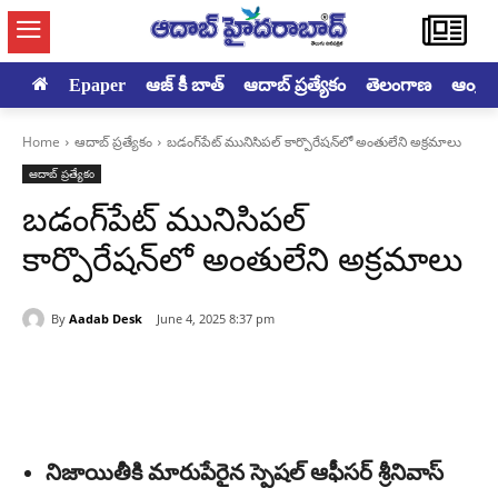
Epaper
ఆజ్ కీ బాత్
ఆదాబ్ ప్రత్యేకం
తెలంగాణ
ఆంధ్రప్ర
Home
ఆదాబ్ ప్రత్యేకం
బడంగ్‌పేట్‌ మునిసిపల్‌ కార్పొరేషన్‌లో అంతులేని అక్రమాలు
ఆదాబ్ ప్రత్యేకం
బడంగ్‌పేట్‌ మునిసిపల్‌
కార్పొరేషన్‌లో అంతులేని అక్రమాలు
By
Aadab Desk
June 4, 2025 8:37 pm
నిజాయితీకి మారుపేరైన స్పెషల్‌ ఆఫీసర్‌ శ్రీనివాస్‌