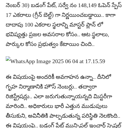
నెంబర్‌ 30) బడంగ్‌ పేట్‌, సర్వే నం 148,149 ఓపెన్‌ స్పేస్‌
17 ఎకరాలు (గ్రీన్‌ బెల్ట్‌) గా నిర్ణయించబడ్డాయి.. కాగా
దాదాపు 100 ఎకరాల స్థలాన్ని మాస్టర్‌ ప్లాన్‌ లో
భవిష్యత్తు ప్రజల అవసరాల కోసం.. ఆట స్థలాలు,
పార్కుల కోసం ప్రభుత్వం కేటాయిం చింది..
ఈ విషయంపై అందరికీ అవగాహన ఉన్నా.. దీనిలో
గృహ నిర్మాణానికి హౌస్‌ నెంబర్లు.. తద్వారా
రిజిస్ట్రేషన్లు.. ఎలా జరుగుతున్నాయన్నది మిస్టరీగా
మారింది.. అధికారులు భారీ ఎత్తున ముడుపులు
తీసుకుని, అవినీతికి పాల్పడుతున్న పరిస్థితి నెలకొంది..
ఈ విషయంపై.. బడంగ్‌ పేట్‌ మున్సిపల్‌ ఇంచార్జ్‌ స్పెషల్‌