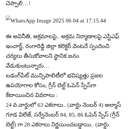
చెప్పాలి…!
ఈ అవినీతి, అక్రమాలపై.. అక్రమ నిర్మాణాలపై ఎస్టిఎఫ్‌
ఇంచార్జ్‌, రంగారెడ్డి జిల్లా కలెక్టర్‌ వెంటనే స్పందించి
చర్యలు తీసుకోవాలని స్థానిక జనం
వేడుకుంటున్నారు…
బడంగ్‌పేట్‌ మున్సిపాలిటీలో భవిష్యత్తు ప్రజల
ఉపయోగాల కోసం, గ్రీన్‌ బెల్ట్‌ ఓపెన్‌ స్పేస్‌గా
కేటాయించిన వివరాలు :
24 వ వార్డులో 63 ఎకరాలు.. (వార్డు నెంబర్‌ 4) అల్మాస్‌
గూడ విలేజ్‌, సర్వేనెంబర్‌ 84, 85, 86 ఓపెన్‌ స్పేస్‌ (గ్రీన్‌
బెల్ట్‌) గా 28 ఎకరాలు నిర్ణయించబడ్డాయి.. (వార్డు