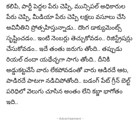
కలిపి, పార్టీ పెద్దల పేరు చెప్పి, మున్సిపల్‌ అధికారుల
పేరు చెప్పి, మీడియా పేరు చెప్పి లక్షలు వసూలు చేసి
అవినీతిని ప్రోత్సహిస్తున్నాడు.. దొంగ డాక్యుమెంట్స్‌
సృష్టించడం.. ఇంటి నెంబర్లు తెచ్చుకోవడం.. రిజిస్ట్రేషన్లు
చేసుకోవడం.. ఇదే తంతు జరుగు తోంది.. తప్పుడు
రియల్‌ దందా యథేచ్ఛగా సాగు తోంది.. దీనికి
అడ్డుకట్టవేసే వారు లేకపోవడంతో వారు ఆడిరదే ఆట,
పాడిరదే పాటగా నడిచిపోతోంది.. బడంగ్‌ పేట్‌ గ్రీన్‌ బెల్ట్‌
పరిధిలో వెలుగు చూసిన అంతం లేని కబ్జా భాగోతం
ఇది..
- Advertisement -