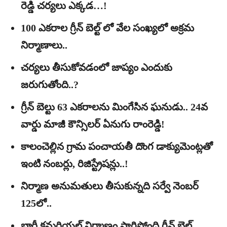
రెడ్డి చర్యలు ఎక్కడ…!
100 ఎకరాల గ్రీన్‌ బెల్ట్‌ లో వేల సంఖ్యలో అక్రమ
నిర్మాణాలు..
చర్యలు తీసుకోవడంలో జాప్యం ఎందుకు
జరుగుతోంది..?
గ్రీన్‌ బెల్టు 63 ఎకరాలను మింగేసిన ఘనుడు.. 24వ
వార్డు మాజీ కౌన్సిలర్‌ ఏనుగు రాంరెడ్డి!
కాలంచెల్లిన గ్రామ పంచాయతీ దొంగ డాక్యుమెంట్లతో
ఇంటి నంబర్లు, రిజిస్ట్రేషన్లు..!
నిర్మాణ అనుమతులు తీసుకున్నది సర్వే నెంబర్‌
125లో..
భారీ కమర్షియల్‌ నిర్మాణం సాగిస్తోంది గ్రీన్‌ బెల్ట్‌