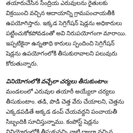
తయారుచేసిన సేంద్రియ ఎరువులను రైతులకు
విక్రయించి వచ్చిన ఆదాయాన్ని గ్రామపంచాయతీకి
ఉపయోగిస్తారు. ఇక్కడ సెగ్రిగేషన్‌ షెడ్లను అధికారులు
పట్టించుకోకపోవడంతో అవి నిరుపయోగంగా మారాయి.
ఇప్పటికైనా ఉన్నతాధి కారులు స్పందించి సెగ్రిగేషన్‌
షెడ్లను ఉపయోగంలోకి తీసుకురావాలని పలువురు
కోరుతున్నారు.
వినియోగంలోకి వచ్చేలా చర్యలు తీసుకుంటాం:
మండలంలో ఎరువుల తయారీ అయ్యేలా చర్యలు
తీసుకుంటాం. తడి, పొడి చెత్త వేరు చేయాలని, చెత్తను
ఎక్కడపడితే అక్కడ డంప్‌ చేయవద్దని పంచాయతీ
సిబ్బందికి సూచిస్తున్నాము. కంపోస్ట్‌ షెడ్లను
వినియోగంలోకి తీసుకువచ్చి వాటి ద్వారా వచ్చిన