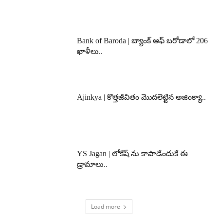
Bank of Baroda | బ్యాంక్‌ ఆఫ్‌ బరోడాలో 206
ఖాళీలు..
Ajinkya | కొత్తజీవితం మొదలెట్టిన అజింక్యా..
YS Jagan | లోకేష్ ను కాపాడేందుకే ఈ
డ్రామాలు..
Load more