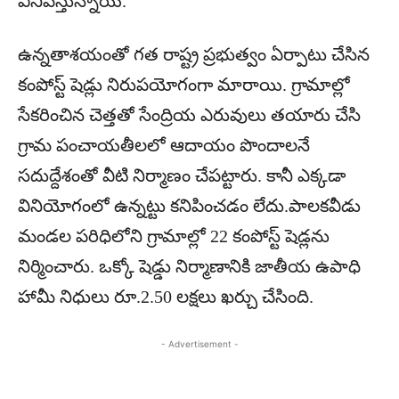
వినిపిస్తున్నాయి.
ఉన్నతాశయంతో గత రాష్ట్ర ప్రభుత్వం ఏర్పాటు చేసిన
కంపోస్ట్‌ షెడ్లు నిరుపయోగంగా మారాయి. గ్రామాల్లో
సేకరించిన చెత్తతో సేంద్రియ ఎరువులు తయారు చేసి
గ్రామ పంచాయతీలలో ఆదాయం పొందాలనే
సదుద్దేశంతో వీటి నిర్మాణం చేపట్టారు. కానీ ఎక్కడా
వినియోగంలో ఉన్నట్టు కనిపించడం లేదు.పాలకవీడు
మండల పరిధిలోని గ్రామాల్లో 22 కంపోస్ట్‌ షెడ్లను
నిర్మించారు. ఒక్కో షెడ్డు నిర్మాణానికి జాతీయ ఉపాధి
హామీ నిధులు రూ.2.50 లక్షలు ఖర్చు చేసింది.
- Advertisement -