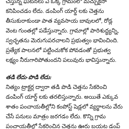
చేస్తున్న ఘటనలు ఏ ఒక్క గ్రామంలో మచ్చుకైనా
కనిపించడం లేదు. డంపింగ్‌ యార్డ్‌ లకు చెత్తను
తీసుకురాకుండా పాత వ్యవసాయ బావులలో, రోడ్ల
వెంట గుంతల్లో పడేస్తున్నారు. గ్రామాల్లో పారిశుద్ధ్యన్ని,
స్వచ్ఛతను మెరుగుపరచాలని ప్రభుత్వం భావించింది.
ప్రత్యేక పాలనలో పట్టించుకోక పోవడంతో ప్రభుత్వ
లక్ష్యం నీరుగారిపోతుందని పలువురు భావిస్తున్నారు.
తడి లేదు-పొడి లేదు:
నిత్యం ట్రాక్టర్ల ద్వారా తడి పొడి చెత్తను సేకరించి
డంపింగ్‌ యార్డ్‌ లకు తరలిస్తున్నారు. అయితే ఎక్కువ
శాతం పంచాయతీల్లోని కంపోస్ట్‌ షెడ్లలో వ్యర్థాలను వేరు
చేసే పనులు మాత్రం జరగడం లేదు. కొన్ని గ్రామ
పంచాయతీల్లో సేకరించిన చెత్తను ఊరు బయట డంప్‌