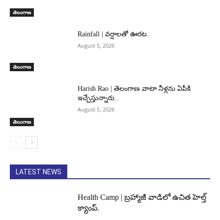
తెలంగాణ
Rainfall | వర్షాలతో ఊరట..
August 5, 2026
తెలంగాణ
Harish Rao | తెలంగాణ వాటా నీళ్లను ఏపీకి
ఇచ్చేస్తున్నారు..
August 5, 2026
తెలంగాణ
LATEST NEWS
Health Camp | బ్రహ్మాజీ వాడిలో ఉచిత హెల్త్
క్యాంప్.