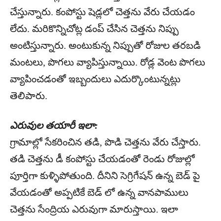
చేస్తున్నారు. కంపోస్టు షెడ్లలో చెత్తను వేరు చేయడం
లేదు. మరికొన్నిచోట్ల డంప్‌ చేసిన చెత్తను నిప్పు
అంటిస్తున్నారు. అంటుకున్న నిప్పుతో రోజుల తరబడి
మంటలు, పొగలు వ్యాపిస్తున్నాయి. రోడ్ల వెంట పొగలు
వ్యాపించడంతో ఇబ్బందులు ఎదుర్కొంటున్నట్లు
తెలిపారు.
ఎరువుల తయారీ ఇలా:
గ్రామాల్లో సేకరించిన తడి, పొడి చెత్తను వేరు చేస్తారు.
తడి చెత్తను డీ కంపోస్టు చేయడంతో రెండు రోజుల్లో
పూర్తిగా కుళ్ళిపోతుంది. దీనిని సెగ్రిగేషన్‌ ఉన్న బెడ్‌ పై
వేయడంతో అప్పటికే బెడ్‌ లో ఉన్న వానపాములు
చెత్తను సేంద్రియ ఎరువుగా మారుస్తాయి. ఇలా