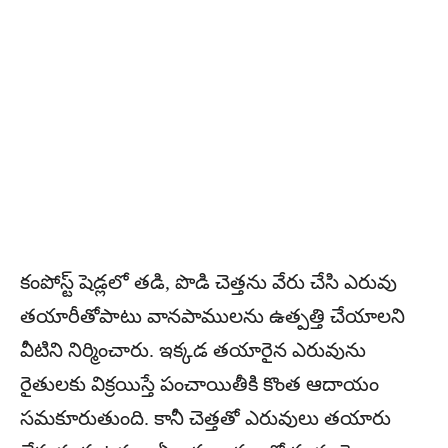
కంపోస్ట్‌ షెడ్లలో తడి, పొడి చెత్తను వేరు చేసి ఎరువు
తయారీతోపాటు వానపాములను ఉత్పత్తి చేయాలని
వీటిని నిర్మించారు. ఇక్కడ తయారైన ఎరువును
రైతులకు విక్రయిస్తే పంచాయితీకి కొంత ఆదాయం
సమకూరుతుంది. కానీ చెత్తతో ఎరువులు తయారు