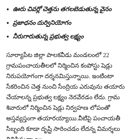
ఊరు చివర్లో చెత్తను తగలబెడుతున్న వైనం
ప్రజాధనం దుర్వినియోగం
నీరుగారుతున్న ప్రభుత్వ లక్ష్యం
సూర్యాపేట జిల్లా పాలకవీడు మండలంలో 22
గ్రామపంచాయతీలలో నిర్మించిన కంపోస్టు షెడ్లు
నిరుపయోగంగా దర్శనమిస్తున్నాయి. ఇంటింటా
సేకరించిన చెత్త నుంచి సేంద్రియ ఎరువును తయారు
చేయాలన్న ప్రభుత్వ లక్ష్యం నెరవేరడం లేదు. గ్రామ
శివారులో నిర్మించిన షెడ్లు నిర్వహణ లోపంతో
అస్తవ్యస్తంగా తయారయ్యాయి.వీటిపై పంచాయతీ
సిబ్బంది కూడా దృష్టి సారించడం లేదన్న విమర్శలు