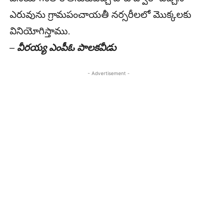
ఎరువును గ్రామపంచాయతీ నర్సరీలలో మొక్కలకు
వినియోగిస్తాము.
– వీరయ్య ఎంపీఓ పాలకవీడు
- Advertisement -