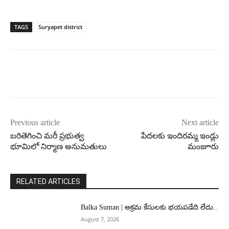
TAGS
Suryapet district
Previous article
Next article
బరితెగించి మరీ ప్రభుత్వ
పేదలకు ఇందిరమ్మ ఇండ్లు
భూమిలో నిర్మాణ అనుమతులు
మంజూరు
RELATED ARTICLES
Balka Suman | అక్రమ కేసులకు భయపడేది లేదు..
August 7, 2026