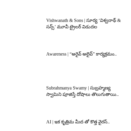
Vishwanath & Sons | సూర్య ‘విశ్వనాథ్ &
సన్స్’ మూవీ ట్రైలర్ విడుదల
Awareness | “అరైవ్ అలైవ్” కార్యక్రమం..
Subrahmanya Swamy | సుబ్రహ్మణ్య
స్వామిని పూజిస్తే దోషాలు తొలుగుతాయి..
AI | ఇక కృత్రిమ మీద తో కొత్త వైరస్..