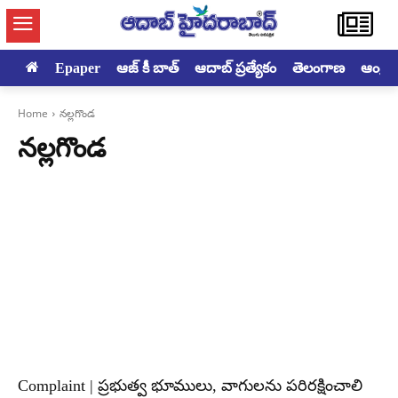
Epaper
ఆజ్ కీ బాత్
ఆదాబ్ ప్రత్యేకం
తెలంగాణ
ఆంధ్రప్ర
Home
నల్లగొండ
నల్లగొండ
Complaint | ప్రభుత్వ భూములు, వాగులను పరిరక్షించాలి