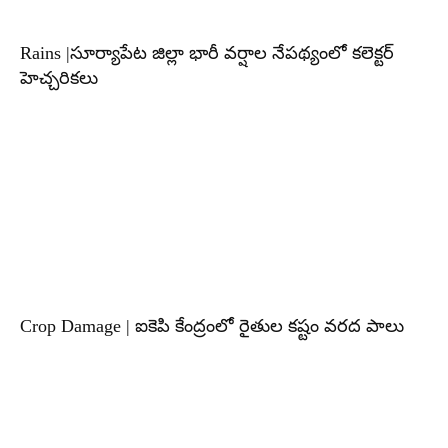
Rains |సూర్యాపేట జిల్లా భారీ వర్షాల నేపథ్యంలో కలెక్టర్
హెచ్చరికలు
Crop Damage | ఐకెపి కేంద్రంలో రైతుల కష్టం వరద పాలు