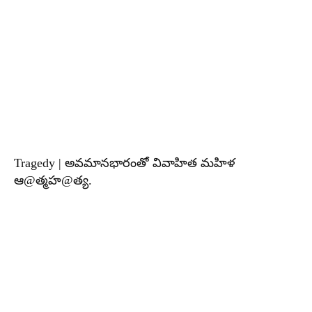
Tragedy | అవమానభారంతో వివాహిత మహిళ
ఆ@త్మహ@త్య.