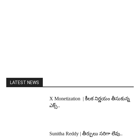
LATEST NEWS
X Monetization | కీలక నిర్ణయం తీసుకున్న
ఎక్స్..
Sunitha Reddy | తీర్పులు సరిగా లేవు..