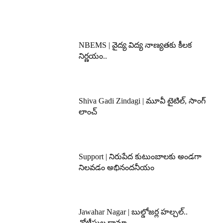
NBEMS | వైద్య విద్య నాణ్యతకు కీలక
నిర్ణయం..
Shiva Gadi Zindagi | మూవీ టైటిల్, సాంగ్
లాంచ్
Support | నిరుపేద కుటుంబాలకు అండగా
నిలవడం అభినందనీయం
Jawahar Nagar | బుల్డోజర్ల హల్చల్..
నోటీసుల డ్రామా