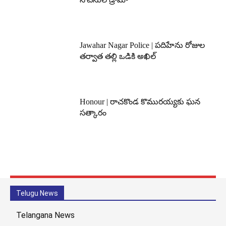
Jawahar Nagar Police | పదిహేను రోజుల
తర్వాత తల్లి ఒడికి అఖిల్
Honour | రాచకొండ కొమురయ్యకు ఘన
సత్కారం
Telugu News
Telangana News