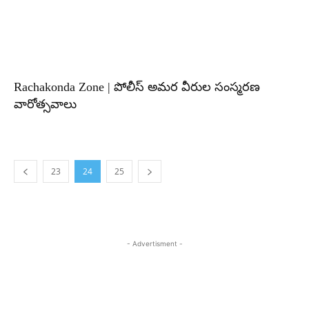
Rachakonda Zone | పోలీస్ అమర వీరుల సంస్మరణ
వారోత్సవాలు
23
24
25
- Advertisment -