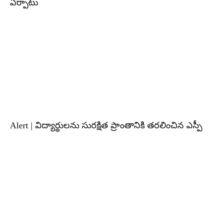
ఏర్పాటు
Alert | విద్యార్ధులను సురక్షిత ప్రాంతానికి తరలించిన ఎస్పీ