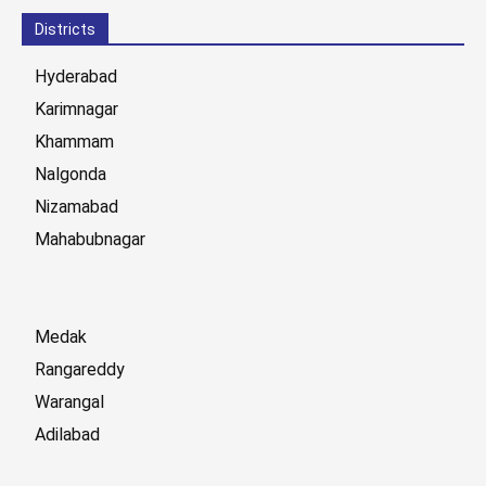
Districts
Hyderabad
Karimnagar
Khammam
Nalgonda
Nizamabad
Mahabubnagar
Medak
Rangareddy
Warangal
Adilabad