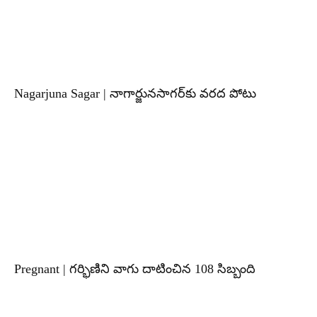
Nagarjuna Sagar | నాగార్జునసాగర్‌కు వరద పోటు
Pregnant | గర్భిణిని వాగు దాటించిన 108 సిబ్బంది