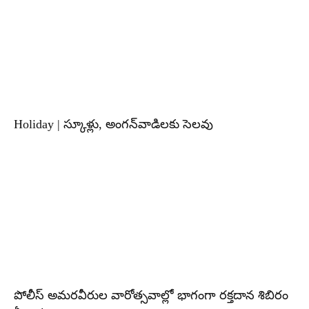
Holiday | స్కూళ్లు, అంగన్‌వాడిలకు సెలవు
పోలీస్ అమరవీరుల వారోత్సవాల్లో భాగంగా రక్తదాన శిబిరం