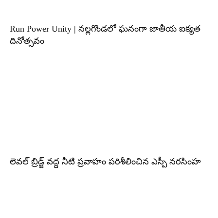
Run Power Unity | నల్లగొండలో ఘనంగా జాతీయ ఐక్యత
దినోత్సవం
లెవల్ బ్రిడ్జ్ వద్ద నీటి ప్రవాహం పరిశీలించిన ఎస్పీ నరసింహ