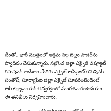
దీంతో.. భారీ మొత్తంలో అక్రమ నల్ల బెల్లం పౌడర్‌ను
స్వాధీనం చేసుకున్నారు. నల్గొండ జిల్లా ఎక్సైజ్ డిప్యూటీ
కమిషనర్ ఆదేశాల మేరకు ఎక్సైజ్ అసిస్టెంట్ కమిషనర్
సంతోష్, సూర్యాపేట జిల్లా ఎక్సైజ్ సూపరింటెండెంట్
ఆర్.లక్ష్మానాయక్ ఆధ్వర్యంలో మంగళవారంఉదయం
ఈ తనిఖీలు నిర్వహించారు.