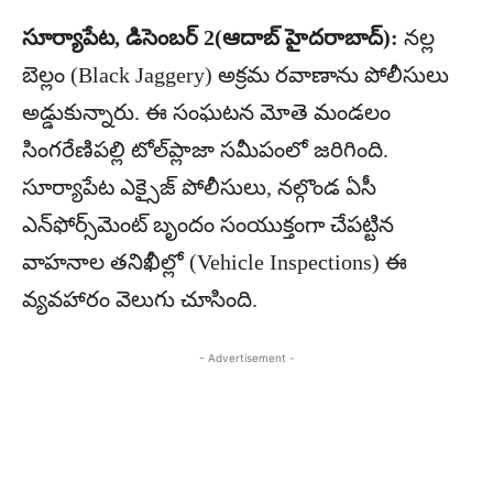
సూర్యాపేట, డిసెంబర్ 2(ఆదాబ్ హైదరాబాద్):
నల్ల
బెల్లం (Black Jaggery) అక్రమ రవాణాను పోలీసులు
అడ్డుకున్నారు. ఈ సంఘటన మోతె మండలం
సింగరేణిపల్లి టోల్‌ప్లాజా సమీపంలో జరిగింది.
సూర్యాపేట ఎక్సైజ్ పోలీసులు, నల్గొండ ఏసీ
ఎన్‌ఫోర్స్‌మెంట్ బృందం సంయుక్తంగా చేపట్టిన
వాహనాల తనిఖీల్లో (Vehicle Inspections) ఈ
వ్యవహారం వెలుగు చూసింది.
- Advertisement -