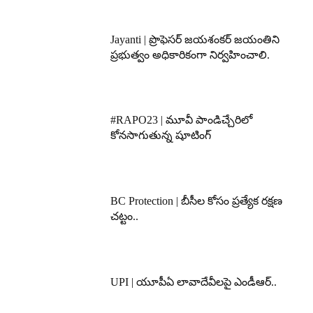
Jayanti | ప్రొఫెసర్ జయశంకర్ జయంతిని
ప్రభుత్వం అధికారికంగా నిర్వహించాలి.
#RAPO23 | మూవీ పాండిచ్చేరిలో
కోనసాగుతున్న షూటింగ్
BC Protection | బీసీల కోసం ప్రత్యేక రక్షణ
చట్టం..
UPI | యూపీఏ లావాదేవీలపై ఎండీఆర్..