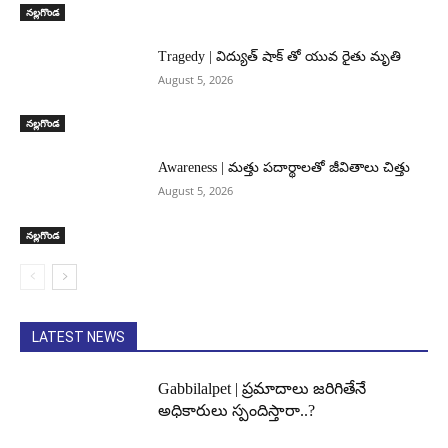
నల్లగొండ
Tragedy | విద్యుత్ షాక్ తో యువ రైతు మృతి
August 5, 2026
నల్లగొండ
Awareness | మత్తు పదార్థాలతో జీవితాలు చిత్తు
August 5, 2026
నల్లగొండ
LATEST NEWS
Gabbilalpet | ప్రమాదాలు జరిగితేనే
అధికారులు స్పందిస్తారా..?