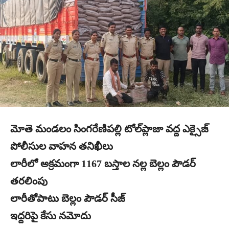
మోతె మండలం సింగరేణిపల్లి టోల్‌ప్లాజా వద్ద ఎక్సైజ్
పోలీసుల వాహన తనిఖీలు
లారీలో అక్రమంగా 1167 బస్తాల నల్ల బెల్లం పౌడర్
తరలింపు
లారీతోపాటు బెల్లం పౌడర్‌ సీజ్
ఇద్దరిపై కేసు నమోదు