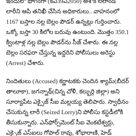
ఇందులో భాగంగా (కేఏ39ఏ2050) అశోక్ లేలాండ్
లారీని ఆపి తనిఖీ చేసిన అధికారులు.. వాహనంలో
1167 బస్తాల నల్ల బెల్లం పౌడర్ ఉన్నట్లు గుర్తించారు.
ఒక్కో బస్తా 30 కిలోల బరువు ఉంటుంది. మొత్తం 350.1
క్వింటాళ్ల నల్ల బెల్లం పౌడర్‌ను సీజ్ చేశారు. ఈ నల్ల
బెల్లం సరఫరా చేస్తున్న ఇద్దరిని పోలీసులు అరెస్టు
(Arrest) చేశారు.
నిందితులు (Accused) కర్ణాటకకు చెందిన శ్యామ్(బీదర్
తాలూకా), జగన్నాథ్(చిన్న చోళీ, కల్బుర్గి జిల్లా) అని
సూర్యాపేట ఎక్సైజ్ సీఐ మల్లయ్య తెలిపారు. స్వాధీనం
చేసుకున్న లారీ (Seized Lorry)ని పోలీసు కస్టడీలోకి
తీసుకున్నారు. ఎన్‌ఫోర్స్‌మెంట్ సీఐ వెంకటేశ్వర్లు,
ఎక్సైజ్ ఎస్‌ఐలు గోపాల్ రావు, శోభారాణి, హెడ్