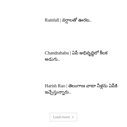
Rainfall | వర్షాలతో ఊరట..
Chandrababu | ఏపీ అభివృద్ధిలో కీలక
అడుగు..
Harish Rao | తెలంగాణ వాటా నీళ్లను ఏపీకి
ఇచ్చేస్తున్నారు..
Load more