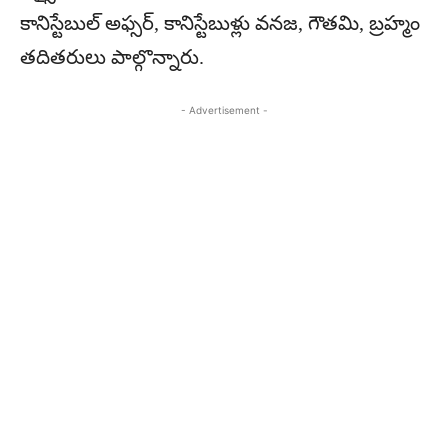
కానిస్టేబుల్ అఫ్సర్, కానిస్టేబుళ్లు వనజ, గౌతమి, బ్రహ్మం
తదితరులు పాల్గొన్నారు.
- Advertisement -