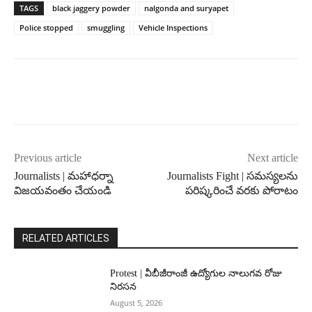
TAGS
black jaggery powder
nalgonda and suryapet
Police stopped
smuggling
Vehicle Inspections
Previous article
Next article
Journalists | మహాధర్నా
Journalists Fight | సమస్యలను
విజయవంతం చేయండి
పరిష్కరించే వరకు పోరాటం
RELATED ARTICLES
Protest | వీబీజీరాంజీ ఉద్యోగుల నాలుగవ రోజు
నిరసన
August 5, 2026