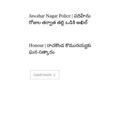
Jawahar Nagar Police | పదిహేను
రోజుల తర్వాత తల్లి ఒడికి అఖిల్
Honour | రాచకొండ కొమురయ్యకు
ఘన సత్కారం
Load more