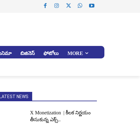
సినిమా
బిజినెస్
ఫోటోలు
MORE
LATEST NEWS
X Monetization | కీలక నిర్ణయం
తీసుకున్న ఎక్స్..