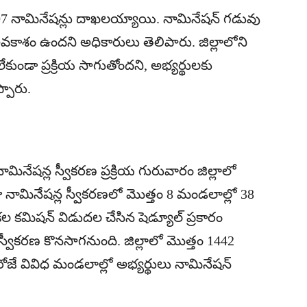
07 నామినేషన్లు దాఖలయ్యాయి. నామినేషన్ గడువు
వకాశం ఉందని అధికారులు తెలిపారు. జిల్లాలోని
లేకుండా ప్రక్రియ సాగుతోందని, అభ్యర్థులకు
్పారు.
మినేషన్ల స్వీకరణ ప్రక్రియ గురువారం జిల్లాలో
ామినేషన్ల స్వీకరణలో మొత్తం 8 మండలాల్లో 38
కల కమిషన్ విడుదల చేసిన షెడ్యూల్ ప్రకారం
్వీకరణ కొనసాగనుంది. జిల్లాలో మొత్తం 1442
ి రోజే వివిధ మండలాల్లో అభ్యర్థులు నామినేషన్