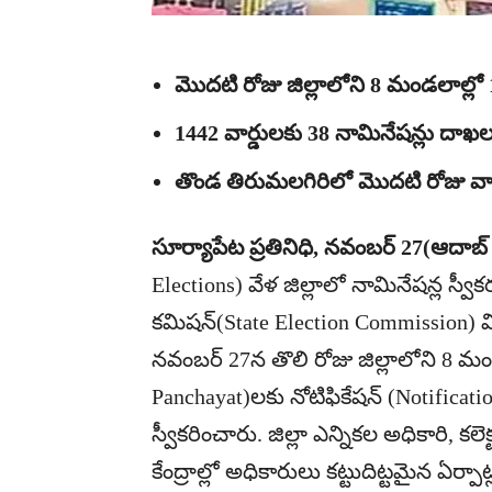
మొదటి రోజు జిల్లాలోని 8 మండలాల్లో
1442 వార్డులకు 38 నామినేషన్లు దాఖ
తొండ తిరుమలగిరిలో మొదటి రోజు వార్డ
సూర్యాపేట ప్రతినిధి, నవంబర్ 27(ఆదాబ్
Elections) వేళ జిల్లాలో నామినేషన్ల స్వీ
కమిషన్(State Election Commission) వి
నవంబర్ 27న తొలి రోజు జిల్లాలోని 8 
Panchayat)లకు నోటిఫికేషన్ (Notificati
స్వీకరించారు. జిల్లా ఎన్నికల అధికారి, క
కేంద్రాల్లో అధికారులు కట్టుదిట్టమైన ఏర్పాట