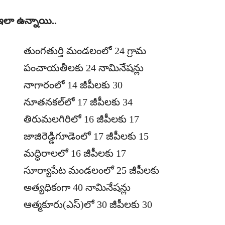
ఇలా ఉన్నాయి..
తుంగతుర్తి మండలంలో 24 గ్రామ
పంచాయతీలకు 24 నామినేషన్లు
నాగారంలో 14 జీపీలకు 30
నూతనకల్‌లో 17 జీపీలకు 34
తిరుమలగిరిలో 16 జీపీలకు 17
జాజిరెడ్డిగూడెంలో 17 జీపీలకు 15
మద్ధిరాలలో 16 జీపీలకు 17
సూర్యాపేట మండలంలో 25 జీపీలకు
అత్యధికంగా 40 నామినేషన్లు
ఆత్మకూరు(ఎస్)లో 30 జీపీలకు 30