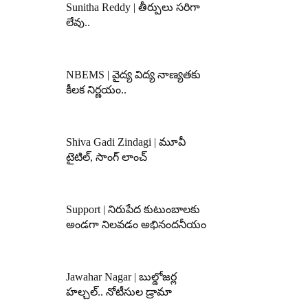
Sunitha Reddy | తీర్పులు సరిగా
లేవు..
NBEMS | వైద్య విద్య నాణ్యతకు
కీలక నిర్ణయం..
Shiva Gadi Zindagi | మూవీ
టైటిల్, సాంగ్ లాంచ్
Support | నిరుపేద కుటుంబాలకు
అండగా నిలవడం అభినందనీయం
Jawahar Nagar | బుల్డోజర్ల
హల్చల్.. నోటీసుల డ్రామా