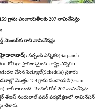
 159 గ్రామ పంచాయతీలకు 207 నామినేషన్లు
లు
్ మెంబర్‌కు రాని నామినేషన్లు
 హైదారాబాద్):
సర్పంచ్ ఎన్నికల(Sarpanch
కరణ జోరుగా ప్రారంభమైంది. రాష్ట్ర ఎన్నికల
డుదల చేసిన షెడ్యూల్(Schedule) ప్రకారం
మండలాల్లో మొత్తం 159 గ్రామ పంచాయతీ(Gram
on) జారీ అయింది. మొదటి రోజే 207 నామినేషన్లు
లెక్టర్ తేజస్ నందులాల్ పవర్ పర్యవేక్షణలో నామినేషన్
్లు చేశారు.