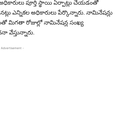
 అధికారులు పూర్తి స్థాయి ఏర్పాట్లు చేయడంతో
నట్లు ఎన్నికల అధికారులు పేర్కొన్నారు. నామినేషన్లు
ో మిగతా రోజుల్లో నామినేషన్ల సంఖ్య
వేస్తున్నారు.
 Advertisement -