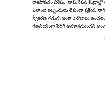
రాకపోవడం విశేషం. నామినేషన్ కేంద్రాల్లో
ఎలాంటి ఇబ్బందులు లేకుండా ప్రక్రియ సాగి
స్వీకరణ గడువు ఇంకా 2 రోజులు ఉండటంత
గణనీయంగా పెరిగే అవకాశముందని అంచనా 
-