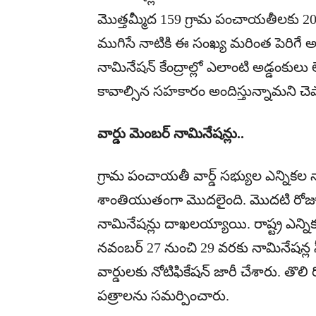
మొత్తమ్మీద 159 గ్రామ పంచాయతీలకు 2
ముగిసే నాటికి ఈ సంఖ్య మరింత పెరిగే అ
నామినేషన్ కేంద్రాల్లో ఎలాంటి అడ్డంకులు 
కావాల్సిన సహకారం అందిస్తున్నామని చెప
వార్డు మెంబర్ నామినేషన్లు..
గ్రామ పంచాయతీ వార్డ్ సభ్యుల ఎన్నికల నా
శాంతియుతంగా మొదలైంది. మొదటి రోజు న
నామినేషన్లు దాఖలయ్యాయి. రాష్ట్ర ఎన్ని
నవంబర్ 27 నుంచి 29 వరకు నామినేషన్ల స
వార్డులకు నోటిఫికేషన్ జారీ చేశారు. తొల
పత్రాలను సమర్పించారు.