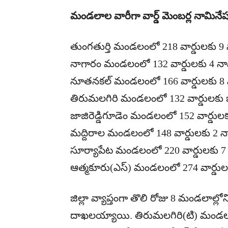
మండలాల వారీగా వార్డ్ మెంబర్ల నామినేష
తుంగతుర్తి మండలంలో 218 వార్డులకు 9 
నాగారం మండలంలో 132 వార్డులకు 4 నామ
నూతనకల్ మండలంలో 166 వార్డులకు 8 న
తిరుమలగిరి మండలంలో 132 వార్డులకు ఒ
జాజిరెడ్డిగూడెం మండలంలో 152 వార్డులక
మద్దిరాల మండలంలో 148 వార్డులకు 2 నా
సూర్యాపేట మండలంలో 220 వార్డులకు 7 
ఆత్మకూరు(ఎస్) మండలంలో 274 వార్డులక
జిల్లా వ్యాప్తంగా తొలి రోజు 8 మండలాల్లోని
దాఖలయ్యాయి. తిరుమలగిరి(టి) మండలంల