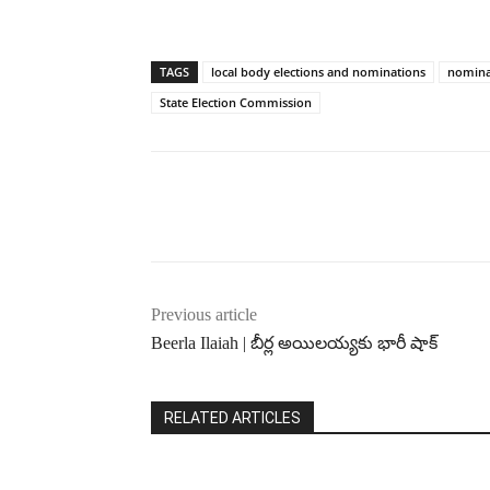
TAGS
local body elections and nominations
nominat
State Election Commission
Previous article
Beerla Ilaiah | బీర్ల అయిలయ్యకు భారీ షాక్
RELATED ARTICLES