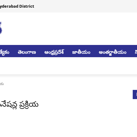
yderabad District
్యేకం
తెలంగాణ
ఆంధ్రప్రదేశ్
జాతీయం
అంతర్జాతీయం
రియ
షన్ల ప్రక్రియ