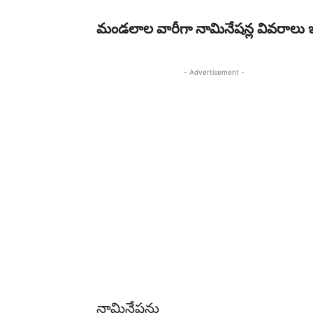
మండలాల వారీగా నామినేషన్ల వివరాలు 
- Advertisement -
నామినేషన్లు